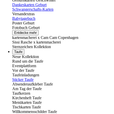
Geburtskarten Geschwister
Dankeskarten Geburt
Schwangerschafts-Karten
Versandextras
Babytagebuch
Poster Geburt
Fotobuch Geburt
Entdecke mehr
kartenmacherei x Cam Cam Copenhagen
Sissi Rasche x kartenmacherei
Sternzeichen Kollektion
Taufe
Neue Kollektion
Rund um die Taufe
Eventplattform
Vor der Taufe
Taufeinladungen
Sticker Taufe
Absenderaufkleber Taufe
Am Tag der Taufe
Taufkerzen
Kirchenheft Taufe
Menükarten Taufe
Tischkarten Taufe
Willkommensschilder Taufe