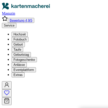
Magazin
Bewertung 4,9/5
Service
Hochzeit
Fotobuch
Geburt
Taufe
Geburtstag
Fotogeschenke
Anlässe
Eventplattform
Extras