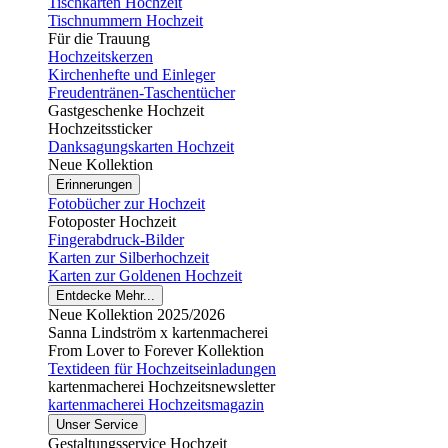
Tischkarten Hochzeit
Tischnummern Hochzeit
Für die Trauung
Hochzeitskerzen
Kirchenhefte und Einleger
Freudentränen-Taschentücher
Gastgeschenke Hochzeit
Hochzeitssticker
Danksagungskarten Hochzeit
Neue Kollektion
Erinnerungen
Fotobücher zur Hochzeit
Fotoposter Hochzeit
Fingerabdruck-Bilder
Karten zur Silberhochzeit
Karten zur Goldenen Hochzeit
Entdecke Mehr...
Neue Kollektion 2025/2026
Sanna Lindström x kartenmacherei
From Lover to Forever Kollektion
Textideen für Hochzeitseinladungen
kartenmacherei Hochzeitsnewsletter
kartenmacherei Hochzeitsmagazin
Unser Service
Gestaltungsservice Hochzeit