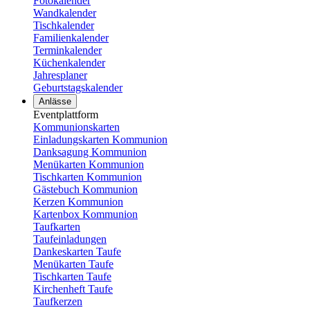
Fotokalender
Wandkalender
Tischkalender
Familienkalender
Terminkalender
Küchenkalender
Jahresplaner
Geburtstagskalender
Anlässe
Eventplattform
Kommunionskarten
Einladungskarten Kommunion
Danksagung Kommunion
Menükarten Kommunion
Tischkarten Kommunion
Gästebuch Kommunion
Kerzen Kommunion
Kartenbox Kommunion
Taufkarten
Taufeinladungen
Dankeskarten Taufe
Menükarten Taufe
Tischkarten Taufe
Kirchenheft Taufe
Taufkerzen