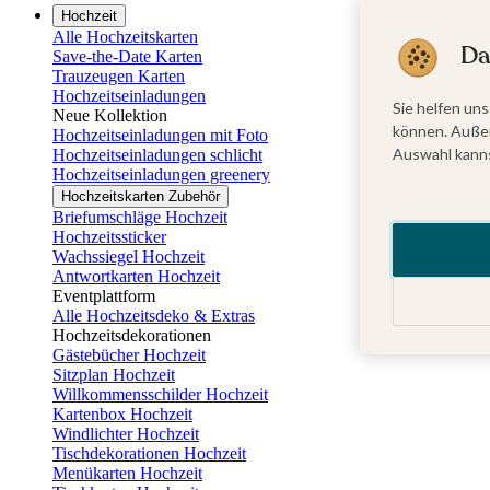
Hochzeit
Alle Hochzeitskarten
Da
Save-the-Date Karten
Trauzeugen Karten
Hochzeitseinladungen
Sie helfen uns
Neue Kollektion
können. Außer
Hochzeitseinladungen mit Foto
Auswahl kanns
Hochzeitseinladungen schlicht
Hochzeitseinladungen greenery
Hochzeitskarten Zubehör
Briefumschläge Hochzeit
Hochzeitssticker
Wachssiegel Hochzeit
Antwortkarten Hochzeit
Eventplattform
Alle Hochzeitsdeko & Extras
Hochzeitsdekorationen
Gästebücher Hochzeit
Sitzplan Hochzeit
Willkommensschilder Hochzeit
Kartenbox Hochzeit
Windlichter Hochzeit
Tischdekorationen Hochzeit
Menükarten Hochzeit