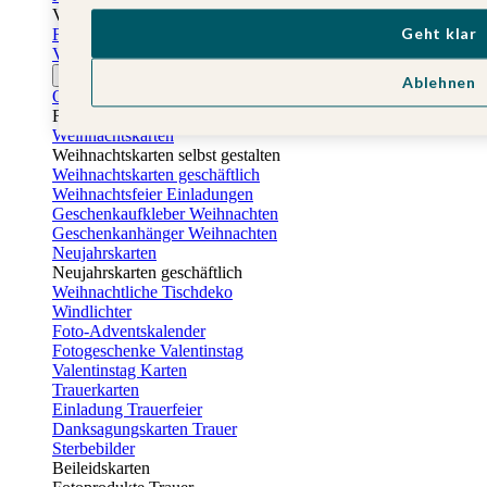
Vatertag
Geht klar
Fotogeschenke Vatertag
Vatertagskarten
Ostern
Ablehnen
Osterkarten
Fotogeschenke zu Ostern
Weihnachtskarten
Weihnachtskarten selbst gestalten
Weihnachtskarten geschäftlich
Weihnachtsfeier Einladungen
Geschenkaufkleber Weihnachten
Geschenkanhänger Weihnachten
Neujahrskarten
Neujahrskarten geschäftlich
Weihnachtliche Tischdeko
Windlichter
Foto-Adventskalender
Fotogeschenke Valentinstag
Valentinstag Karten
Trauerkarten
Einladung Trauerfeier
Danksagungskarten Trauer
Sterbebilder
Beileidskarten