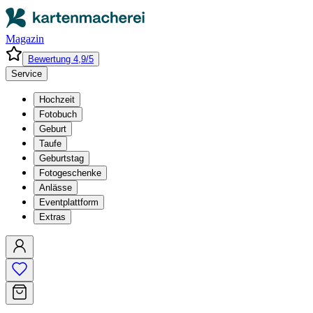
Magazin
Bewertung 4,9/5
Service
Hochzeit
Fotobuch
Geburt
Taufe
Geburtstag
Fotogeschenke
Anlässe
Eventplattform
Extras