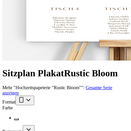
Sitzplan Plakat
Rustic Bloom
Mehr
"
Hochzeitspapeterie "Rustic Bloom"
":
Gesamte Serie
anzeigen
Format
Farbe