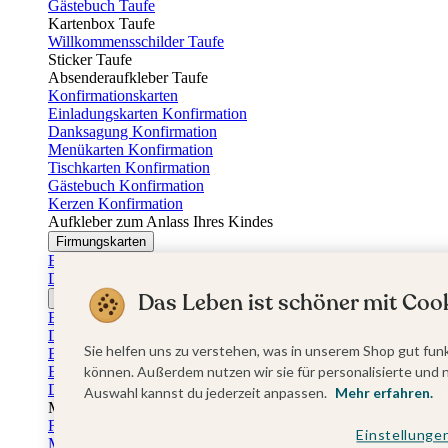
Gästebuch Taufe
Kartenbox Taufe
Willkommensschilder Taufe
Sticker Taufe
Absenderaufkleber Taufe
Konfirmationskarten
Einladungskarten Konfirmation
Danksagung Konfirmation
Menükarten Konfirmation
Tischkarten Konfirmation
Gästebuch Konfirmation
Kerzen Konfirmation
Aufkleber zum Anlass Ihres Kindes
Firmungskarten
Einladungskarten Firmung
Dankeskarten Firmung
Das Leben ist schöner mit Cook
Jugendweihekarten
Einladungskarten Jugendweihe
Dankeskarten Jugendweihe
Sie helfen uns zu verstehen, was in unserem Shop gut funk
Einschulungskarten
Einladungskarten Einschulung
können. Außerdem nutzen wir sie für personalisierte und 
Danksagung Einschulung
Auswahl kannst du jederzeit anpassen.
Mehr erfahren.
Muttertag
Fotogeschenke Muttertag
Einstellunge
Muttertagskarten