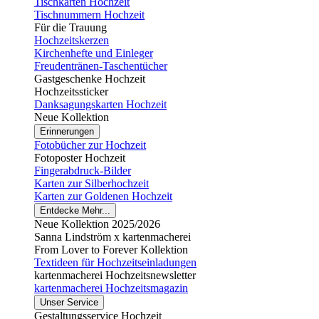
Tischkarten Hochzeit
Tischnummern Hochzeit
Für die Trauung
Hochzeitskerzen
Kirchenhefte und Einleger
Freudentränen-Taschentücher
Gastgeschenke Hochzeit
Hochzeitssticker
Danksagungskarten Hochzeit
Neue Kollektion
Erinnerungen
Fotobücher zur Hochzeit
Fotoposter Hochzeit
Fingerabdruck-Bilder
Karten zur Silberhochzeit
Karten zur Goldenen Hochzeit
Entdecke Mehr...
Neue Kollektion 2025/2026
Sanna Lindström x kartenmacherei
From Lover to Forever Kollektion
Textideen für Hochzeitseinladungen
kartenmacherei Hochzeitsnewsletter
kartenmacherei Hochzeitsmagazin
Unser Service
Gestaltungsservice Hochzeit