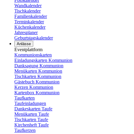
Fotokalender
Wandkalender
Tischkalender
Familienkalender
Terminkalender
Küchenkalender
Jahresplaner
Geburtstagskalender
Anlässe
Eventplattform
Kommunionskarten
Einladungskarten Kommunion
Danksagung Kommunion
Menükarten Kommunion
Tischkarten Kommunion
Gästebuch Kommunion
Kerzen Kommunion
Kartenbox Kommunion
Taufkarten
Taufeinladungen
Dankeskarten Taufe
Menükarten Taufe
Tischkarten Taufe
Kirchenheft Taufe
Taufkerzen