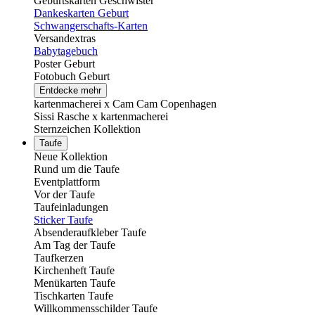
Geburtskarten Geschwister
Dankeskarten Geburt
Schwangerschafts-Karten
Versandextras
Babytagebuch
Poster Geburt
Fotobuch Geburt
Entdecke mehr
kartenmacherei x Cam Cam Copenhagen
Sissi Rasche x kartenmacherei
Sternzeichen Kollektion
Taufe
Neue Kollektion
Rund um die Taufe
Eventplattform
Vor der Taufe
Taufeinladungen
Sticker Taufe
Absenderaufkleber Taufe
Am Tag der Taufe
Taufkerzen
Kirchenheft Taufe
Menükarten Taufe
Tischkarten Taufe
Willkommensschilder Taufe