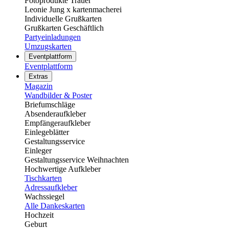
Fotoprodukte Trauer
Leonie Jung x kartenmacherei
Individuelle Grußkarten
Grußkarten Geschäftlich
Partyeinladungen
Umzugskarten
Eventplattform
Eventplattform
Extras
Magazin
Wandbilder & Poster
Briefumschläge
Absenderaufkleber
Empfängeraufkleber
Einlegeblätter
Gestaltungsservice
Einleger
Gestaltungsservice Weihnachten
Hochwertige Aufkleber
Tischkarten
Adressaufkleber
Wachssiegel
Alle Dankeskarten
Hochzeit
Geburt