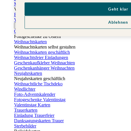
Muttertagskarten
Geht klar
Vatertag
Fotogeschenke Vatertag
Vatertagskarten
Ablehnen
Ostern
Osterkarten
Fotogeschenke zu Ostern
Weihnachtskarten
Weihnachtskarten selbst gestalten
Weihnachtskarten geschäftlich
Weihnachtsfeier Einladungen
Geschenkaufkleber Weihnachten
Geschenkanhänger Weihnachten
Neujahrskarten
Neujahrskarten geschäftlich
Weihnachtliche Tischdeko
Windlichter
Foto-Adventskalender
Fotogeschenke Valentinstag
Valentinstag Karten
Trauerkarten
Einladung Trauerfeier
Danksagungskarten Trauer
Sterbebilder