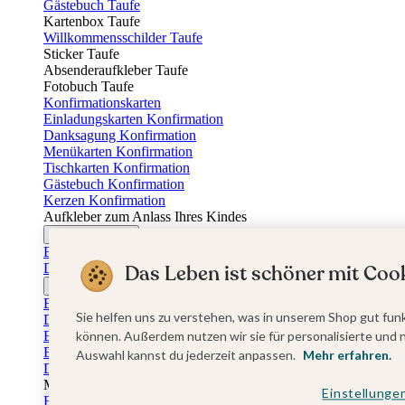
Gästebuch Taufe
Kartenbox Taufe
Willkommensschilder Taufe
Sticker Taufe
Absenderaufkleber Taufe
Fotobuch Taufe
Konfirmationskarten
Einladungskarten Konfirmation
Danksagung Konfirmation
Menükarten Konfirmation
Tischkarten Konfirmation
Gästebuch Konfirmation
Kerzen Konfirmation
Aufkleber zum Anlass Ihres Kindes
Firmungskarten
Einladungskarten Firmung
Dankeskarten Firmung
Das Leben ist schöner mit Cook
Jugendweihekarten
Einladungskarten Jugendweihe
Sie helfen uns zu verstehen, was in unserem Shop gut funk
Dankeskarten Jugendweihe
Einschulungskarten
können. Außerdem nutzen wir sie für personalisierte und 
Einladungskarten Einschulung
Auswahl kannst du jederzeit anpassen.
Mehr erfahren.
Danksagung Einschulung
Muttertag
Einstellunge
Fotogeschenke Muttertag