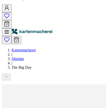
Kartenmacherei
|
Sitzplan
|
The Big Day