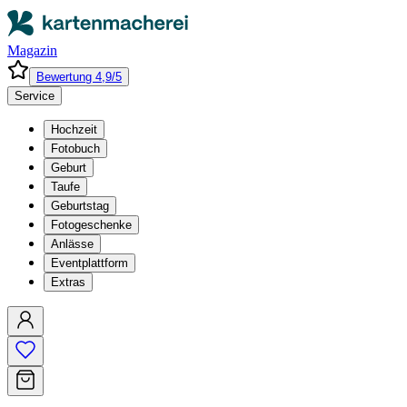
Magazin
Bewertung 4,9/5
Service
Hochzeit
Fotobuch
Geburt
Taufe
Geburtstag
Fotogeschenke
Anlässe
Eventplattform
Extras