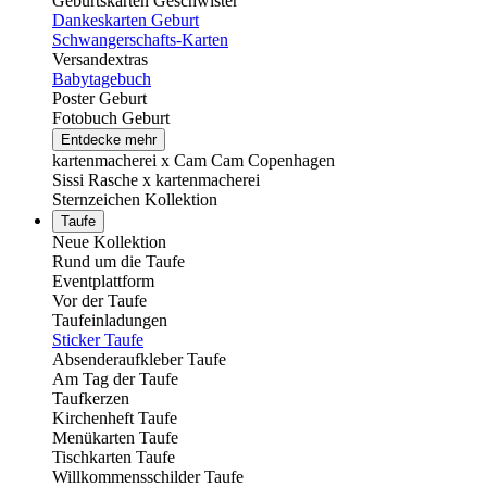
Geburtskarten Geschwister
Dankeskarten Geburt
Schwangerschafts-Karten
Versandextras
Babytagebuch
Poster Geburt
Fotobuch Geburt
Entdecke mehr
kartenmacherei x Cam Cam Copenhagen
Sissi Rasche x kartenmacherei
Sternzeichen Kollektion
Taufe
Neue Kollektion
Rund um die Taufe
Eventplattform
Vor der Taufe
Taufeinladungen
Sticker Taufe
Absenderaufkleber Taufe
Am Tag der Taufe
Taufkerzen
Kirchenheft Taufe
Menükarten Taufe
Tischkarten Taufe
Willkommensschilder Taufe