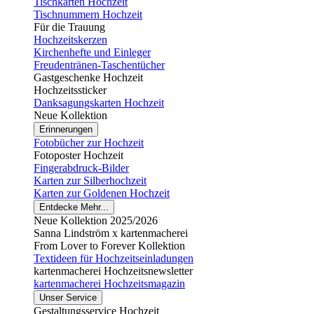
Tischkarten Hochzeit
Tischnummern Hochzeit
Für die Trauung
Hochzeitskerzen
Kirchenhefte und Einleger
Freudentränen-Taschentücher
Gastgeschenke Hochzeit
Hochzeitssticker
Danksagungskarten Hochzeit
Neue Kollektion
Erinnerungen
Fotobücher zur Hochzeit
Fotoposter Hochzeit
Fingerabdruck-Bilder
Karten zur Silberhochzeit
Karten zur Goldenen Hochzeit
Entdecke Mehr...
Neue Kollektion 2025/2026
Sanna Lindström x kartenmacherei
From Lover to Forever Kollektion
Textideen für Hochzeitseinladungen
kartenmacherei Hochzeitsnewsletter
kartenmacherei Hochzeitsmagazin
Unser Service
Gestaltungsservice Hochzeit