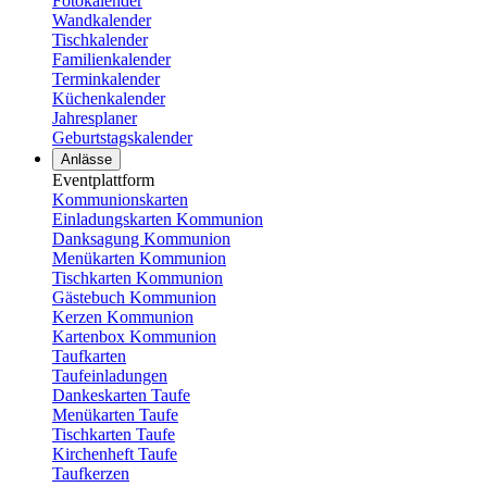
Fotokalender
Wandkalender
Tischkalender
Familienkalender
Terminkalender
Küchenkalender
Jahresplaner
Geburtstagskalender
Anlässe
Eventplattform
Kommunionskarten
Einladungskarten Kommunion
Danksagung Kommunion
Menükarten Kommunion
Tischkarten Kommunion
Gästebuch Kommunion
Kerzen Kommunion
Kartenbox Kommunion
Taufkarten
Taufeinladungen
Dankeskarten Taufe
Menükarten Taufe
Tischkarten Taufe
Kirchenheft Taufe
Taufkerzen