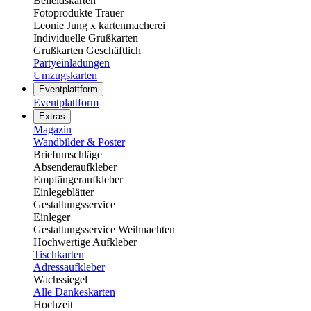
Beileidskarten
Fotoprodukte Trauer
Leonie Jung x kartenmacherei
Individuelle Grußkarten
Grußkarten Geschäftlich
Partyeinladungen
Umzugskarten
Eventplattform
Eventplattform
Extras
Magazin
Wandbilder & Poster
Briefumschläge
Absenderaufkleber
Empfängeraufkleber
Einlegeblätter
Gestaltungsservice
Einleger
Gestaltungsservice Weihnachten
Hochwertige Aufkleber
Tischkarten
Adressaufkleber
Wachssiegel
Alle Dankeskarten
Hochzeit