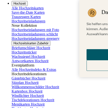
Hochzeit
Alle Hochzeitskarten
Da
Save-the-Date Karten
Trauzeugen Karten
Hochzeitseinladungen
Sie helfen uns
Neue Kollektion
können. Außer
Hochzeitseinladungen mit Foto
Auswahl kanns
Hochzeitseinladungen schlicht
Hochzeitseinladungen greenery
Hochzeitskarten Zubehör
Briefumschläge Hochzeit
Hochzeitssticker
Wachssiegel Hochzeit
Antwortkarten Hochzeit
Eventplattform
Alle Hochzeitsdeko & Extras
Hochzeitsdekorationen
Gästebücher Hochzeit
Sitzplan Hochzeit
Willkommensschilder Hochzeit
Kartenbox Hochzeit
Windlichter Hochzeit
Tischdekorationen Hochzeit
Menükarten Hochzeit