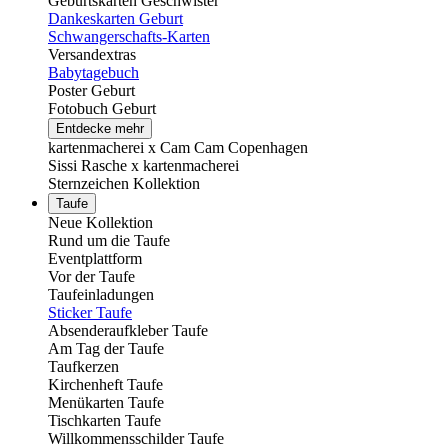
Geburtskarten Geschwister
Dankeskarten Geburt
Schwangerschafts-Karten
Versandextras
Babytagebuch
Poster Geburt
Fotobuch Geburt
Entdecke mehr
kartenmacherei x Cam Cam Copenhagen
Sissi Rasche x kartenmacherei
Sternzeichen Kollektion
Taufe
Neue Kollektion
Rund um die Taufe
Eventplattform
Vor der Taufe
Taufeinladungen
Sticker Taufe
Absenderaufkleber Taufe
Am Tag der Taufe
Taufkerzen
Kirchenheft Taufe
Menükarten Taufe
Tischkarten Taufe
Willkommensschilder Taufe