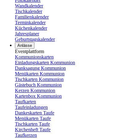
Fotokalender
Wandkalender
Tischkalender
Familienkalender
Terminkalender
Küchenkalender
Jahresplaner
Geburtstagskalender
Anlässe
Eventplattform
Kommunionskarten
Einladungskarten Kommunion
Danksagung Kommunion
Menükarten Kommunion
Tischkarten Kommunion
Gästebuch Kommunion
Kerzen Kommunion
Kartenbox Kommunion
Taufkarten
Taufeinladungen
Dankeskarten Taufe
Menükarten Taufe
Tischkarten Taufe
Kirchenheft Taufe
Taufkerzen