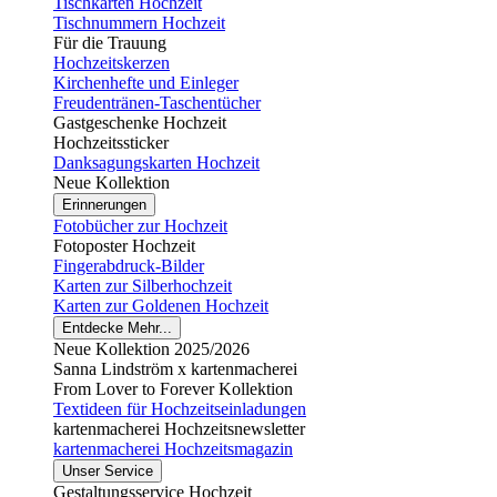
Tischkarten Hochzeit
Tischnummern Hochzeit
Für die Trauung
Hochzeitskerzen
Kirchenhefte und Einleger
Freudentränen-Taschentücher
Gastgeschenke Hochzeit
Hochzeitssticker
Danksagungskarten Hochzeit
Neue Kollektion
Erinnerungen
Fotobücher zur Hochzeit
Fotoposter Hochzeit
Fingerabdruck-Bilder
Karten zur Silberhochzeit
Karten zur Goldenen Hochzeit
Entdecke Mehr...
Neue Kollektion 2025/2026
Sanna Lindström x kartenmacherei
From Lover to Forever Kollektion
Textideen für Hochzeitseinladungen
kartenmacherei Hochzeitsnewsletter
kartenmacherei Hochzeitsmagazin
Unser Service
Gestaltungsservice Hochzeit