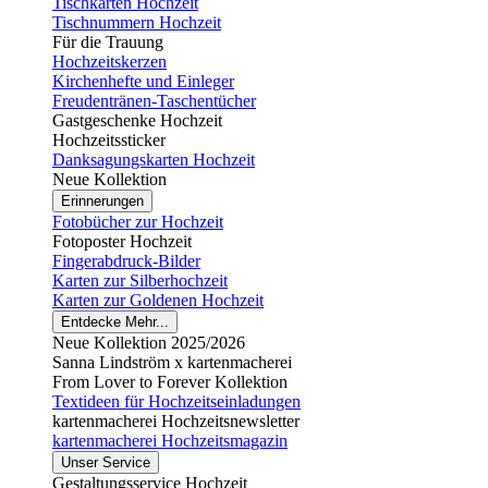
Tischkarten Hochzeit
Tischnummern Hochzeit
Für die Trauung
Hochzeitskerzen
Kirchenhefte und Einleger
Freudentränen-Taschentücher
Gastgeschenke Hochzeit
Hochzeitssticker
Danksagungskarten Hochzeit
Neue Kollektion
Erinnerungen
Fotobücher zur Hochzeit
Fotoposter Hochzeit
Fingerabdruck-Bilder
Karten zur Silberhochzeit
Karten zur Goldenen Hochzeit
Entdecke Mehr...
Neue Kollektion 2025/2026
Sanna Lindström x kartenmacherei
From Lover to Forever Kollektion
Textideen für Hochzeitseinladungen
kartenmacherei Hochzeitsnewsletter
kartenmacherei Hochzeitsmagazin
Unser Service
Gestaltungsservice Hochzeit