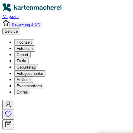
Magazin
Bewertung 4,9/5
Service
Hochzeit
Fotobuch
Geburt
Taufe
Geburtstag
Fotogeschenke
Anlässe
Eventplattform
Extras