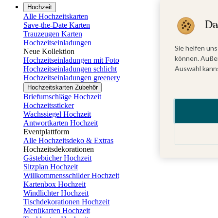
Hochzeit
Alle Hochzeitskarten
Da
Save-the-Date Karten
Trauzeugen Karten
Hochzeitseinladungen
Sie helfen uns
Neue Kollektion
können. Außer
Hochzeitseinladungen mit Foto
Auswahl kanns
Hochzeitseinladungen schlicht
Hochzeitseinladungen greenery
Hochzeitskarten Zubehör
Briefumschläge Hochzeit
Hochzeitssticker
Wachssiegel Hochzeit
Antwortkarten Hochzeit
Eventplattform
Alle Hochzeitsdeko & Extras
Hochzeitsdekorationen
Gästebücher Hochzeit
Sitzplan Hochzeit
Willkommensschilder Hochzeit
Kartenbox Hochzeit
Windlichter Hochzeit
Tischdekorationen Hochzeit
Menükarten Hochzeit