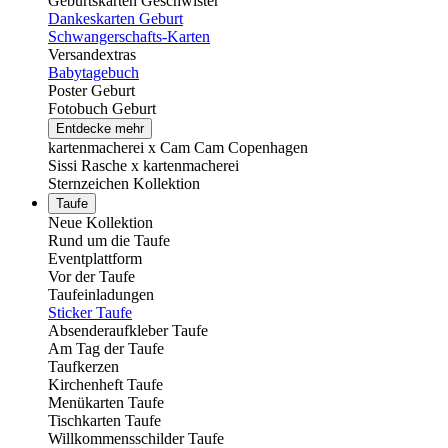
Geburtskarten Geschwister
Dankeskarten Geburt
Schwangerschafts-Karten
Versandextras
Babytagebuch
Poster Geburt
Fotobuch Geburt
Entdecke mehr
kartenmacherei x Cam Cam Copenhagen
Sissi Rasche x kartenmacherei
Sternzeichen Kollektion
Taufe
Neue Kollektion
Rund um die Taufe
Eventplattform
Vor der Taufe
Taufeinladungen
Sticker Taufe
Absenderaufkleber Taufe
Am Tag der Taufe
Taufkerzen
Kirchenheft Taufe
Menükarten Taufe
Tischkarten Taufe
Willkommensschilder Taufe