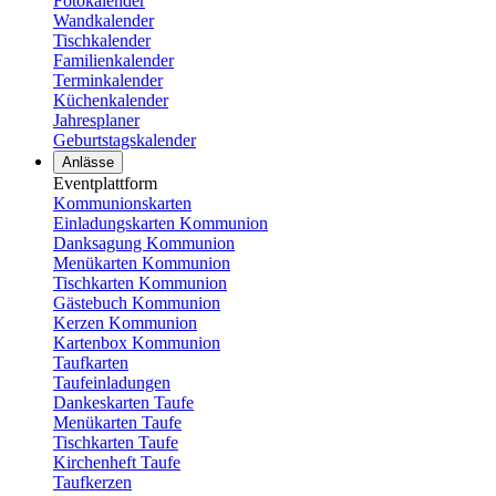
Fotokalender
Wandkalender
Tischkalender
Familienkalender
Terminkalender
Küchenkalender
Jahresplaner
Geburtstagskalender
Anlässe
Eventplattform
Kommunionskarten
Einladungskarten Kommunion
Danksagung Kommunion
Menükarten Kommunion
Tischkarten Kommunion
Gästebuch Kommunion
Kerzen Kommunion
Kartenbox Kommunion
Taufkarten
Taufeinladungen
Dankeskarten Taufe
Menükarten Taufe
Tischkarten Taufe
Kirchenheft Taufe
Taufkerzen