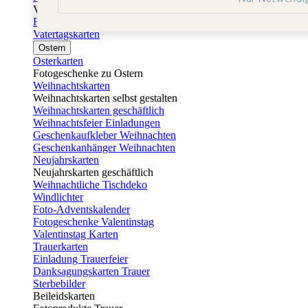
Vatertag
Fotogeschenke Vatertag
Vatertagskarten
Ostern
Osterkarten
Fotogeschenke zu Ostern
Weihnachtskarten
Weihnachtskarten selbst gestalten
Weihnachtskarten geschäftlich
Weihnachtsfeier Einladungen
Geschenkaufkleber Weihnachten
Geschenkanhänger Weihnachten
Neujahrskarten
Neujahrskarten geschäftlich
Weihnachtliche Tischdeko
Windlichter
Foto-Adventskalender
Fotogeschenke Valentinstag
Valentinstag Karten
Trauerkarten
Einladung Trauerfeier
Danksagungskarten Trauer
Sterbebilder
Beileidskarten