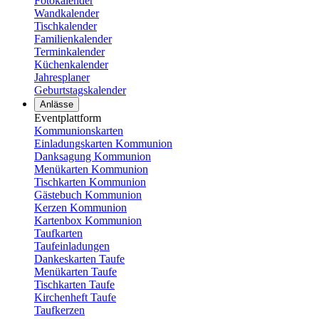
Fotokalender
Wandkalender
Tischkalender
Familienkalender
Terminkalender
Küchenkalender
Jahresplaner
Geburtstagskalender
Anlässe
Eventplattform
Kommunionskarten
Einladungskarten Kommunion
Danksagung Kommunion
Menükarten Kommunion
Tischkarten Kommunion
Gästebuch Kommunion
Kerzen Kommunion
Kartenbox Kommunion
Taufkarten
Taufeinladungen
Dankeskarten Taufe
Menükarten Taufe
Tischkarten Taufe
Kirchenheft Taufe
Taufkerzen