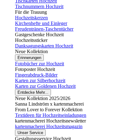
Tischkarten Hochzeit
Tischnummern Hochzeit
Für die Trauung
Hochzeitskerzen
Kirchenhefte und Einleger
Freudentränen-Taschentücher
Gastgeschenke Hochzeit
Hochzeitssticker
Danksagungskarten Hochzeit
Neue Kollektion
Erinnerungen
Fotobücher zur Hochzeit
Fotoposter Hochzeit
Fingerabdruck-Bilder
Karten zur Silberhochzeit
Karten zur Goldenen Hochzeit
Entdecke Mehr...
Neue Kollektion 2025/2026
Sanna Lindström x kartenmacherei
From Lover to Forever Kollektion
Textideen für Hochzeitseinladungen
kartenmacherei Hochzeitsnewsletter
kartenmacherei Hochzeitsmagazin
Unser Service
Gestaltungsservice Hochzeit