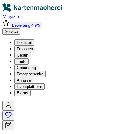
Magazin
Bewertung 4,9/5
Service
Hochzeit
Fotobuch
Geburt
Taufe
Geburtstag
Fotogeschenke
Anlässe
Eventplattform
Extras