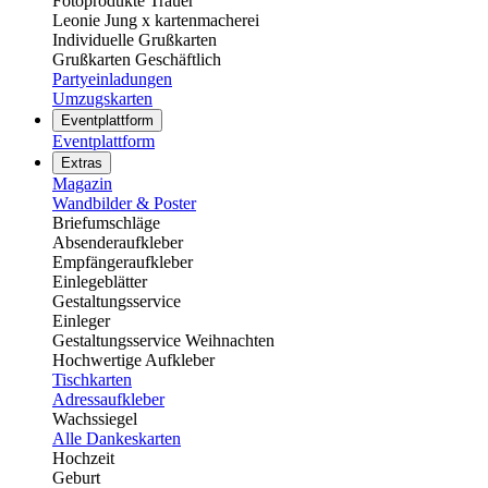
Fotoprodukte Trauer
Leonie Jung x kartenmacherei
Individuelle Grußkarten
Grußkarten Geschäftlich
Partyeinladungen
Umzugskarten
Eventplattform
Eventplattform
Extras
Magazin
Wandbilder & Poster
Briefumschläge
Absenderaufkleber
Empfängeraufkleber
Einlegeblätter
Gestaltungsservice
Einleger
Gestaltungsservice Weihnachten
Hochwertige Aufkleber
Tischkarten
Adressaufkleber
Wachssiegel
Alle Dankeskarten
Hochzeit
Geburt