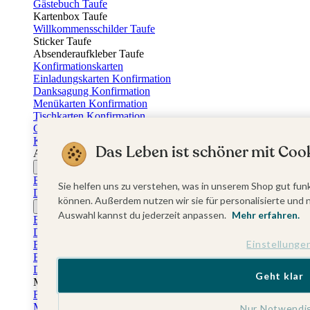
Gästebuch Taufe
Kartenbox Taufe
Willkommensschilder Taufe
Sticker Taufe
Absenderaufkleber Taufe
Konfirmationskarten
Einladungskarten Konfirmation
Danksagung Konfirmation
Menükarten Konfirmation
Tischkarten Konfirmation
Gästebuch Konfirmation
Kerzen Konfirmation
Das Leben ist schöner mit Cook
Aufkleber zum Anlass Ihres Kindes
Firmungskarten
Einladungskarten Firmung
Sie helfen uns zu verstehen, was in unserem Shop gut funk
Dankeskarten Firmung
können. Außerdem nutzen wir sie für personalisierte und 
Jugendweihekarten
Auswahl kannst du jederzeit anpassen.
Mehr erfahren.
Einladungskarten Jugendweihe
Dankeskarten Jugendweihe
Einstellunge
Einschulungskarten
Einladungskarten Einschulung
Danksagung Einschulung
Geht klar
Muttertag
Fotogeschenke Muttertag
Muttertagskarten
Nur Notwendi