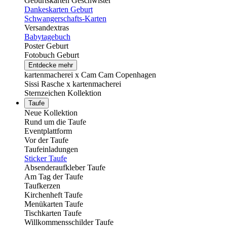
Geburtskarten Geschwister
Dankeskarten Geburt
Schwangerschafts-Karten
Versandextras
Babytagebuch
Poster Geburt
Fotobuch Geburt
Entdecke mehr
kartenmacherei x Cam Cam Copenhagen
Sissi Rasche x kartenmacherei
Sternzeichen Kollektion
Taufe
Neue Kollektion
Rund um die Taufe
Eventplattform
Vor der Taufe
Taufeinladungen
Sticker Taufe
Absenderaufkleber Taufe
Am Tag der Taufe
Taufkerzen
Kirchenheft Taufe
Menükarten Taufe
Tischkarten Taufe
Willkommensschilder Taufe