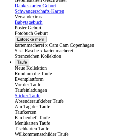
Geburtskarten Geschwister
Dankeskarten Geburt
Schwangerschafts-Karten
Versandextras
Babytagebuch
Poster Geburt
Fotobuch Geburt
Entdecke mehr
kartenmacherei x Cam Cam Copenhagen
Sissi Rasche x kartenmacherei
Sternzeichen Kollektion
Taufe
Neue Kollektion
Rund um die Taufe
Eventplattform
Vor der Taufe
Taufeinladungen
Sticker Taufe
Absenderaufkleber Taufe
Am Tag der Taufe
Taufkerzen
Kirchenheft Taufe
Menükarten Taufe
Tischkarten Taufe
Willkommensschilder Taufe