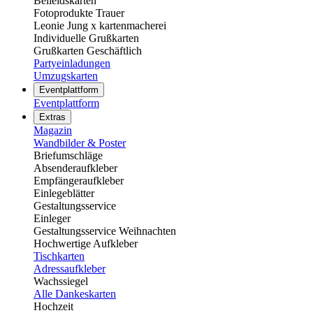
Beileidskarten
Fotoprodukte Trauer
Leonie Jung x kartenmacherei
Individuelle Grußkarten
Grußkarten Geschäftlich
Partyeinladungen
Umzugskarten
Eventplattform
Eventplattform
Extras
Magazin
Wandbilder & Poster
Briefumschläge
Absenderaufkleber
Empfängeraufkleber
Einlegeblätter
Gestaltungsservice
Einleger
Gestaltungsservice Weihnachten
Hochwertige Aufkleber
Tischkarten
Adressaufkleber
Wachssiegel
Alle Dankeskarten
Hochzeit