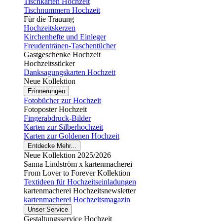
Tischkarten Hochzeit
Tischnummern Hochzeit
Für die Trauung
Hochzeitskerzen
Kirchenhefte und Einleger
Freudentränen-Taschentücher
Gastgeschenke Hochzeit
Hochzeitssticker
Danksagungskarten Hochzeit
Neue Kollektion
Erinnerungen
Fotobücher zur Hochzeit
Fotoposter Hochzeit
Fingerabdruck-Bilder
Karten zur Silberhochzeit
Karten zur Goldenen Hochzeit
Entdecke Mehr...
Neue Kollektion 2025/2026
Sanna Lindström x kartenmacherei
From Lover to Forever Kollektion
Textideen für Hochzeitseinladungen
kartenmacherei Hochzeitsnewsletter
kartenmacherei Hochzeitsmagazin
Unser Service
Gestaltungsservice Hochzeit