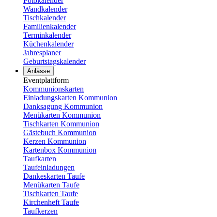
Fotokalender
Wandkalender
Tischkalender
Familienkalender
Terminkalender
Küchenkalender
Jahresplaner
Geburtstagskalender
Anlässe
Eventplattform
Kommunionskarten
Einladungskarten Kommunion
Danksagung Kommunion
Menükarten Kommunion
Tischkarten Kommunion
Gästebuch Kommunion
Kerzen Kommunion
Kartenbox Kommunion
Taufkarten
Taufeinladungen
Dankeskarten Taufe
Menükarten Taufe
Tischkarten Taufe
Kirchenheft Taufe
Taufkerzen