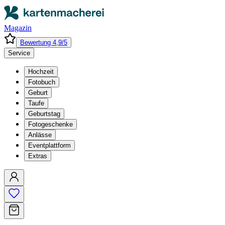
Magazin
Bewertung 4,9/5
Service
Hochzeit
Fotobuch
Geburt
Taufe
Geburtstag
Fotogeschenke
Anlässe
Eventplattform
Extras