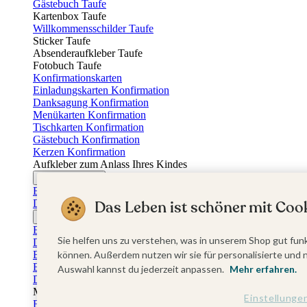
Gästebuch Taufe
Kartenbox Taufe
Willkommensschilder Taufe
Sticker Taufe
Absenderaufkleber Taufe
Fotobuch Taufe
Konfirmationskarten
Einladungskarten Konfirmation
Danksagung Konfirmation
Menükarten Konfirmation
Tischkarten Konfirmation
Gästebuch Konfirmation
Kerzen Konfirmation
Aufkleber zum Anlass Ihres Kindes
Firmungskarten
Einladungskarten Firmung
Das Leben ist schöner mit Cook
Dankeskarten Firmung
Jugendweihekarten
Einladungskarten Jugendweihe
Sie helfen uns zu verstehen, was in unserem Shop gut funk
Dankeskarten Jugendweihe
Einschulungskarten
können. Außerdem nutzen wir sie für personalisierte und 
Einladungskarten Einschulung
Auswahl kannst du jederzeit anpassen.
Mehr erfahren.
Danksagung Einschulung
Muttertag
Einstellunge
Fotogeschenke Muttertag