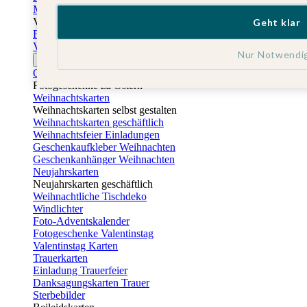
Muttertagskarten
Vatertag
Geht klar
Fotogeschenke Vatertag
Vatertagskarten
Nur Notwendi
Ostern
Osterkarten
Fotogeschenke zu Ostern
Weihnachtskarten
Weihnachtskarten selbst gestalten
Weihnachtskarten geschäftlich
Weihnachtsfeier Einladungen
Geschenkaufkleber Weihnachten
Geschenkanhänger Weihnachten
Neujahrskarten
Neujahrskarten geschäftlich
Weihnachtliche Tischdeko
Windlichter
Foto-Adventskalender
Fotogeschenke Valentinstag
Valentinstag Karten
Trauerkarten
Einladung Trauerfeier
Danksagungskarten Trauer
Sterbebilder