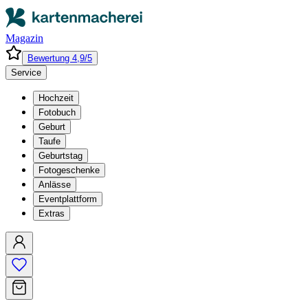
Magazin
Bewertung 4,9/5
Service
Hochzeit
Fotobuch
Geburt
Taufe
Geburtstag
Fotogeschenke
Anlässe
Eventplattform
Extras