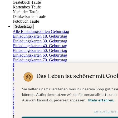
Gästebuch Taufe
Kartenbox Taufe
Nach der Taufe
Dankeskarten Taufe
Fotobuch Taufe
Geburtstag
Alle Einladungskarten Geburtstag
Einladungskarten 18. Geburtstag
Einladungskarten 30. Geburtstag
Einladungskarten 40. Geburtstag
Einladungskarten 50. Geburtstag
Einladungskarten 60. Geburtstag
Einladungskarten 70. Geburtstag
Einladungskarten 80. Geburtstag
Einladungskarten 90. Geburtstag
Für jedes Alter
Das Leben ist schöner mit Cook
Doppelgeburtstag Einladungen
Alle Geburtstagsextras
Gästebücher Geburtstag
Sie helfen uns zu verstehen, was in unserem Shop gut funk
Tischkarten Geburtstag
können. Außerdem nutzen wir sie für personalisierte und 
Menükarten Geburtstag
Auswahl kannst du jederzeit anpassen.
Mehr erfahren.
Weinetiketten Geburtstag
Kartenbox Geburtstag
Einstellunge
Save the Date Karten
Dankeskarten Geburtstag