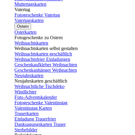
Muttertagskarten
Vatertag
Fotogeschenke Vatertag
Vatertagskarten
Ostern
Osterkarten
Fotogeschenke zu Ostern
Weihnachtskarten
Weihnachtskarten selbst gestalten
Weihnachtskarten geschäftlich
Weihnachtsfeier Einladungen
Geschenkaufkleber Weihnachten
Geschenkanhänger Weihnachten
Neujahrskarten
Neujahrskarten geschäftlich
Weihnachtliche Tischdeko
Windlichter
Foto-Adventskalender
Fotogeschenke Valentinstag
Valentinstag Karten
Trauerkarten
Einladung Trauerfeier
Danksagungskarten Trauer
Sterbebilder