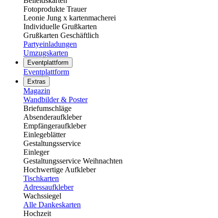
Beileidskarten
Fotoprodukte Trauer
Leonie Jung x kartenmacherei
Individuelle Grußkarten
Grußkarten Geschäftlich
Partyeinladungen
Umzugskarten
Eventplattform
Eventplattform
Extras
Magazin
Wandbilder & Poster
Briefumschläge
Absenderaufkleber
Empfängeraufkleber
Einlegeblätter
Gestaltungsservice
Einleger
Gestaltungsservice Weihnachten
Hochwertige Aufkleber
Tischkarten
Adressaufkleber
Wachssiegel
Alle Dankeskarten
Hochzeit