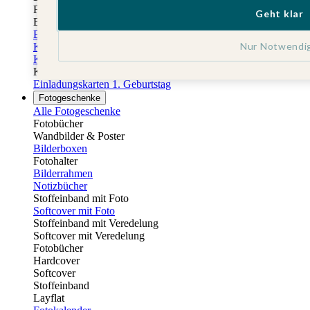
Fotobuch Geburtstag
Geht klar
Eventplattform
Einladungskarten Kindergeburtstag
Nur Notwendi
Kindergeburtstag Jungen
Kindergeburtstag Mädchen
Kindergeburtstag Unisex
Einladungskarten 1. Geburtstag
Fotogeschenke
Alle Fotogeschenke
Fotobücher
Wandbilder & Poster
Bilderboxen
Fotohalter
Bilderrahmen
Notizbücher
Stoffeinband mit Foto
Softcover mit Foto
Stoffeinband mit Veredelung
Softcover mit Veredelung
Fotobücher
Hardcover
Softcover
Stoffeinband
Layflat