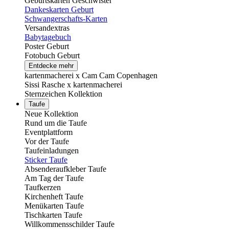
Geburtskarten Geschwister
Dankeskarten Geburt
Schwangerschafts-Karten
Versandextras
Babytagebuch
Poster Geburt
Fotobuch Geburt
Entdecke mehr
kartenmacherei x Cam Cam Copenhagen
Sissi Rasche x kartenmacherei
Sternzeichen Kollektion
Taufe
Neue Kollektion
Rund um die Taufe
Eventplattform
Vor der Taufe
Taufeinladungen
Sticker Taufe
Absenderaufkleber Taufe
Am Tag der Taufe
Taufkerzen
Kirchenheft Taufe
Menükarten Taufe
Tischkarten Taufe
Willkommensschilder Taufe