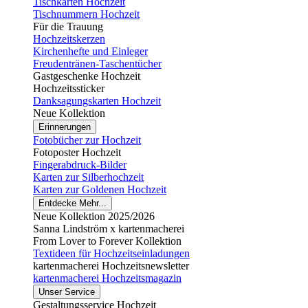
Tischkarten Hochzeit
Tischnummern Hochzeit
Für die Trauung
Hochzeitskerzen
Kirchenhefte und Einleger
Freudentränen-Taschentücher
Gastgeschenke Hochzeit
Hochzeitssticker
Danksagungskarten Hochzeit
Neue Kollektion
Erinnerungen
Fotobücher zur Hochzeit
Fotoposter Hochzeit
Fingerabdruck-Bilder
Karten zur Silberhochzeit
Karten zur Goldenen Hochzeit
Entdecke Mehr...
Neue Kollektion 2025/2026
Sanna Lindström x kartenmacherei
From Lover to Forever Kollektion
Textideen für Hochzeitseinladungen
kartenmacherei Hochzeitsnewsletter
kartenmacherei Hochzeitsmagazin
Unser Service
Gestaltungsservice Hochzeit