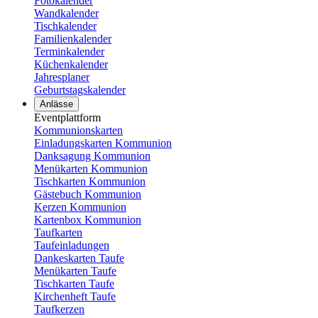
Fotokalender
Wandkalender
Tischkalender
Familienkalender
Terminkalender
Küchenkalender
Jahresplaner
Geburtstagskalender
Anlässe
Eventplattform
Kommunionskarten
Einladungskarten Kommunion
Danksagung Kommunion
Menükarten Kommunion
Tischkarten Kommunion
Gästebuch Kommunion
Kerzen Kommunion
Kartenbox Kommunion
Taufkarten
Taufeinladungen
Dankeskarten Taufe
Menükarten Taufe
Tischkarten Taufe
Kirchenheft Taufe
Taufkerzen