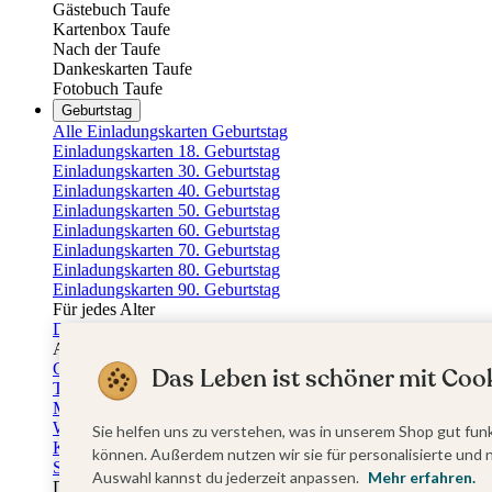
Gästebuch Taufe
Kartenbox Taufe
Nach der Taufe
Dankeskarten Taufe
Fotobuch Taufe
Geburtstag
Alle Einladungskarten Geburtstag
Einladungskarten 18. Geburtstag
Einladungskarten 30. Geburtstag
Einladungskarten 40. Geburtstag
Einladungskarten 50. Geburtstag
Einladungskarten 60. Geburtstag
Einladungskarten 70. Geburtstag
Einladungskarten 80. Geburtstag
Einladungskarten 90. Geburtstag
Für jedes Alter
Doppelgeburtstag Einladungen
Alle Geburtstagsextras
Gästebücher Geburtstag
Das Leben ist schöner mit Cook
Tischkarten Geburtstag
Menükarten Geburtstag
Weinetiketten Geburtstag
Sie helfen uns zu verstehen, was in unserem Shop gut funk
Kartenbox Geburtstag
können. Außerdem nutzen wir sie für personalisierte und 
Save the Date Karten
Auswahl kannst du jederzeit anpassen.
Mehr erfahren.
Dankeskarten Geburtstag