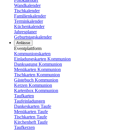
Fotokalender
Wandkalender
Tischkalender
Familienkalender
Terminkalender
Küchenkalender
Jahresplaner
Geburtstagskalender
Anlässe
Eventplattform
Kommunionskarten
Einladungskarten Kommunion
Danksagung Kommunion
Menükarten Kommunion
Tischkarten Kommunion
Gästebuch Kommunion
Kerzen Kommunion
Kartenbox Kommunion
Taufkarten
Taufeinladungen
Dankeskarten Taufe
Menükarten Taufe
Tischkarten Taufe
Kirchenheft Taufe
Taufkerzen