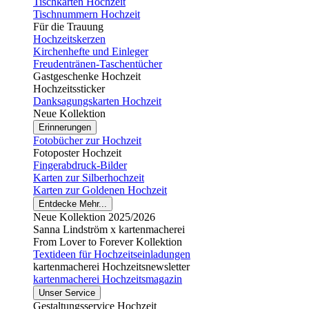
Tischkarten Hochzeit
Tischnummern Hochzeit
Für die Trauung
Hochzeitskerzen
Kirchenhefte und Einleger
Freudentränen-Taschentücher
Gastgeschenke Hochzeit
Hochzeitssticker
Danksagungskarten Hochzeit
Neue Kollektion
Erinnerungen
Fotobücher zur Hochzeit
Fotoposter Hochzeit
Fingerabdruck-Bilder
Karten zur Silberhochzeit
Karten zur Goldenen Hochzeit
Entdecke Mehr...
Neue Kollektion 2025/2026
Sanna Lindström x kartenmacherei
From Lover to Forever Kollektion
Textideen für Hochzeitseinladungen
kartenmacherei Hochzeitsnewsletter
kartenmacherei Hochzeitsmagazin
Unser Service
Gestaltungsservice Hochzeit