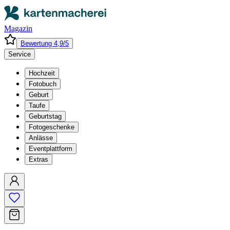
Magazin
Bewertung 4,9/5
Service
Hochzeit
Fotobuch
Geburt
Taufe
Geburtstag
Fotogeschenke
Anlässe
Eventplattform
Extras