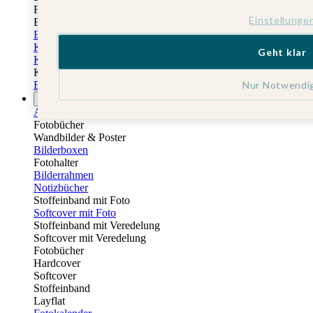
Fotobuch Geburtstag
Einstellunge
Eventplattform
Einladungskarten Kindergeburtstag
Kindergeburtstag Jungen
Geht klar
Kindergeburtstag Mädchen
Kindergeburtstag Unisex
Nur Notwendi
Einladungskarten 1. Geburtstag
Fotogeschenke
Alle Fotogeschenke
Fotobücher
Wandbilder & Poster
Bilderboxen
Fotohalter
Bilderrahmen
Notizbücher
Stoffeinband mit Foto
Softcover mit Foto
Stoffeinband mit Veredelung
Softcover mit Veredelung
Fotobücher
Hardcover
Softcover
Stoffeinband
Layflat