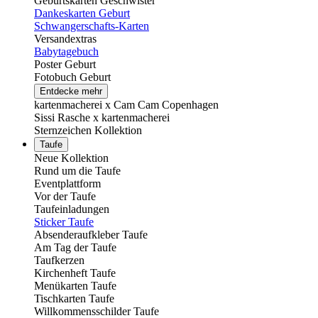
Geburtskarten Geschwister
Dankeskarten Geburt
Schwangerschafts-Karten
Versandextras
Babytagebuch
Poster Geburt
Fotobuch Geburt
Entdecke mehr
kartenmacherei x Cam Cam Copenhagen
Sissi Rasche x kartenmacherei
Sternzeichen Kollektion
Taufe
Neue Kollektion
Rund um die Taufe
Eventplattform
Vor der Taufe
Taufeinladungen
Sticker Taufe
Absenderaufkleber Taufe
Am Tag der Taufe
Taufkerzen
Kirchenheft Taufe
Menükarten Taufe
Tischkarten Taufe
Willkommensschilder Taufe