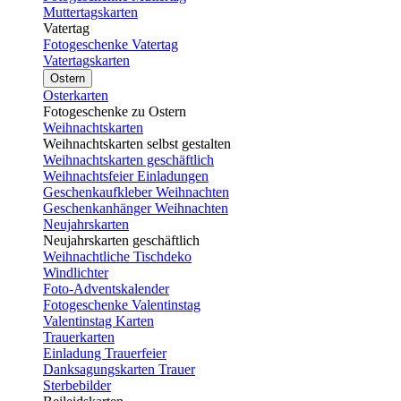
Muttertagskarten
Vatertag
Fotogeschenke Vatertag
Vatertagskarten
Ostern
Osterkarten
Fotogeschenke zu Ostern
Weihnachtskarten
Weihnachtskarten selbst gestalten
Weihnachtskarten geschäftlich
Weihnachtsfeier Einladungen
Geschenkaufkleber Weihnachten
Geschenkanhänger Weihnachten
Neujahrskarten
Neujahrskarten geschäftlich
Weihnachtliche Tischdeko
Windlichter
Foto-Adventskalender
Fotogeschenke Valentinstag
Valentinstag Karten
Trauerkarten
Einladung Trauerfeier
Danksagungskarten Trauer
Sterbebilder