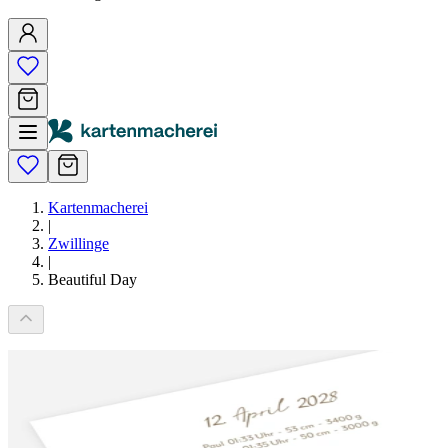
Kartenmacherei
|
Zwillinge
|
Beautiful Day