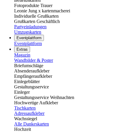
Beileidskarten
Fotoprodukte Trauer
Leonie Jung x kartenmacherei
Individuelle Grußkarten
Grußkarten Geschäftlich
Partyeinladungen
Umzugskarten
Eventplattform
Eventplattform
Extras
Magazin
Wandbilder & Poster
Briefumschläge
Absenderaufkleber
Empfängeraufkleber
Einlegeblätter
Gestaltungsservice
Einleger
Gestaltungsservice Weihnachten
Hochwertige Aufkleber
Tischkarten
Adressaufkleber
Wachssiegel
Alle Dankeskarten
Hochzeit