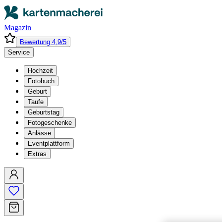
Magazin
Bewertung 4,9/5
Service
Hochzeit
Fotobuch
Geburt
Taufe
Geburtstag
Fotogeschenke
Anlässe
Eventplattform
Extras