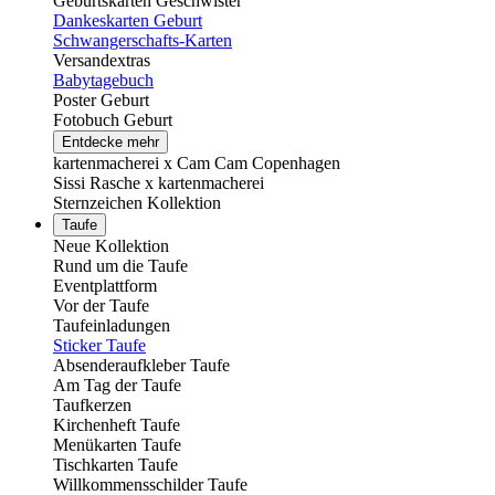
Geburtskarten Geschwister
Dankeskarten Geburt
Schwangerschafts-Karten
Versandextras
Babytagebuch
Poster Geburt
Fotobuch Geburt
Entdecke mehr
kartenmacherei x Cam Cam Copenhagen
Sissi Rasche x kartenmacherei
Sternzeichen Kollektion
Taufe
Neue Kollektion
Rund um die Taufe
Eventplattform
Vor der Taufe
Taufeinladungen
Sticker Taufe
Absenderaufkleber Taufe
Am Tag der Taufe
Taufkerzen
Kirchenheft Taufe
Menükarten Taufe
Tischkarten Taufe
Willkommensschilder Taufe