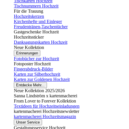
Tischkarten Hochzeit
Tischnummern Hochzeit
Für die Trauung
Hochzeitskerzen
Kirchenhefte und Einleger
Freudentränen-Taschentücher
Gastgeschenke Hochzeit
Hochzeitssticker
Danksagungskarten Hochzeit
Neue Kollektion
Erinnerungen
Fotobücher zur Hochzeit
Fotoposter Hochzeit
Fingerabdruck-Bilder
Karten zur Silberhochzeit
Karten zur Goldenen Hochzeit
Entdecke Mehr...
Neue Kollektion 2025/2026
Sanna Lindström x kartenmacherei
From Lover to Forever Kollektion
Textideen für Hochzeitseinladungen
kartenmacherei Hochzeitsnewsletter
kartenmacherei Hochzeitsmagazin
Unser Service
Gestaltungsservice Hochzeit