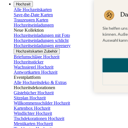
Hochzeit
Alle Hochzeitskarten
Da
Save-the-Date Karten
Trauzeugen Karten
Hochzeitseinladungen
Sie helfen uns
Neue Kollektion
können. Außer
Hochzeitseinladungen mit Foto
Auswahl kanns
Hochzeitseinladungen schlicht
Hochzeitseinladungen greenery
Hochzeitskarten Zubehör
Briefumschläge Hochzeit
Hochzeitssticker
Wachssiegel Hochzeit
Antwortkarten Hochzeit
Eventplattform
Alle Hochzeitsdeko & Extras
Hochzeitsdekorationen
Gästebücher Hochzeit
Sitzplan Hochzeit
Willkommensschilder Hochzeit
Kartenbox Hochzeit
Windlichter Hochzeit
Tischdekorationen Hochzeit
Menükarten Hochzeit