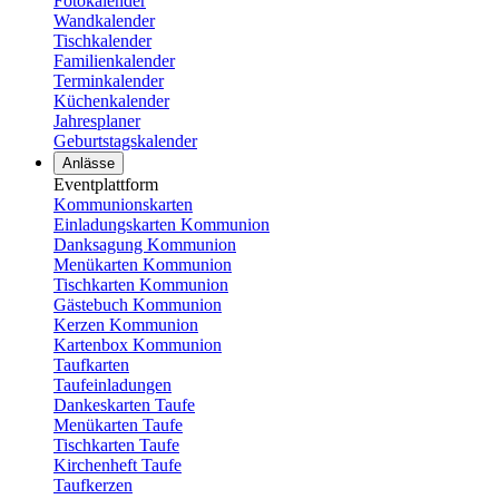
Fotokalender
Wandkalender
Tischkalender
Familienkalender
Terminkalender
Küchenkalender
Jahresplaner
Geburtstagskalender
Anlässe
Eventplattform
Kommunionskarten
Einladungskarten Kommunion
Danksagung Kommunion
Menükarten Kommunion
Tischkarten Kommunion
Gästebuch Kommunion
Kerzen Kommunion
Kartenbox Kommunion
Taufkarten
Taufeinladungen
Dankeskarten Taufe
Menükarten Taufe
Tischkarten Taufe
Kirchenheft Taufe
Taufkerzen