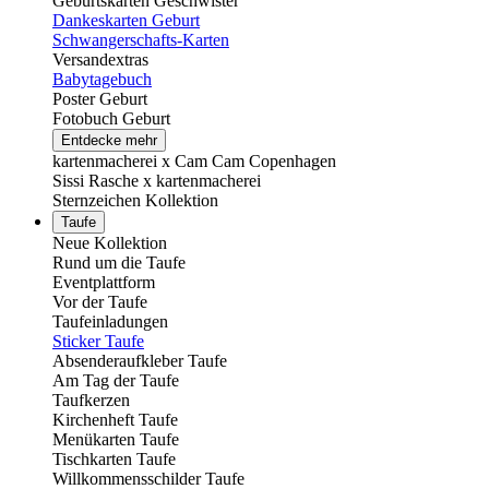
Geburtskarten Geschwister
Dankeskarten Geburt
Schwangerschafts-Karten
Versandextras
Babytagebuch
Poster Geburt
Fotobuch Geburt
Entdecke mehr
kartenmacherei x Cam Cam Copenhagen
Sissi Rasche x kartenmacherei
Sternzeichen Kollektion
Taufe
Neue Kollektion
Rund um die Taufe
Eventplattform
Vor der Taufe
Taufeinladungen
Sticker Taufe
Absenderaufkleber Taufe
Am Tag der Taufe
Taufkerzen
Kirchenheft Taufe
Menükarten Taufe
Tischkarten Taufe
Willkommensschilder Taufe