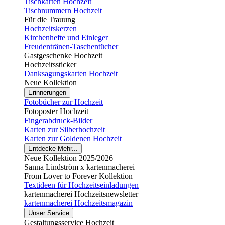
Tischkarten Hochzeit
Tischnummern Hochzeit
Für die Trauung
Hochzeitskerzen
Kirchenhefte und Einleger
Freudentränen-Taschentücher
Gastgeschenke Hochzeit
Hochzeitssticker
Danksagungskarten Hochzeit
Neue Kollektion
Erinnerungen
Fotobücher zur Hochzeit
Fotoposter Hochzeit
Fingerabdruck-Bilder
Karten zur Silberhochzeit
Karten zur Goldenen Hochzeit
Entdecke Mehr...
Neue Kollektion 2025/2026
Sanna Lindström x kartenmacherei
From Lover to Forever Kollektion
Textideen für Hochzeitseinladungen
kartenmacherei Hochzeitsnewsletter
kartenmacherei Hochzeitsmagazin
Unser Service
Gestaltungsservice Hochzeit