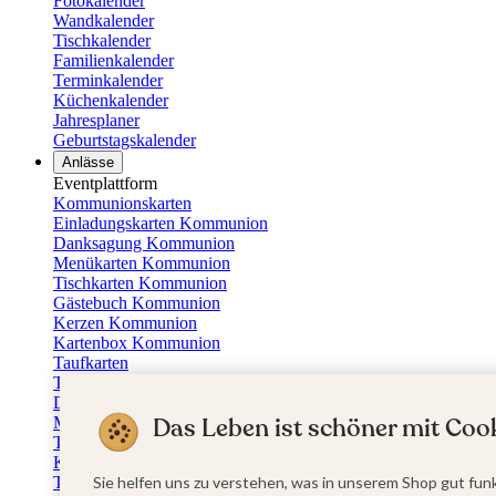
Fotokalender
Wandkalender
Tischkalender
Familienkalender
Terminkalender
Küchenkalender
Jahresplaner
Geburtstagskalender
Anlässe
Eventplattform
Kommunionskarten
Einladungskarten Kommunion
Danksagung Kommunion
Menükarten Kommunion
Tischkarten Kommunion
Gästebuch Kommunion
Kerzen Kommunion
Kartenbox Kommunion
Taufkarten
Taufeinladungen
Dankeskarten Taufe
Das Leben ist schöner mit Cook
Menükarten Taufe
Tischkarten Taufe
Kirchenheft Taufe
Taufkerzen
Sie helfen uns zu verstehen, was in unserem Shop gut funk