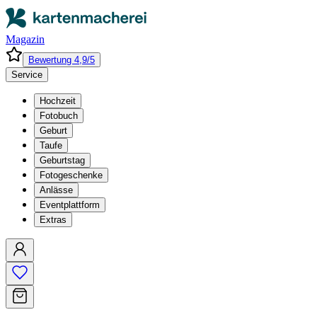
Magazin
Bewertung 4,9/5
Service
Hochzeit
Fotobuch
Geburt
Taufe
Geburtstag
Fotogeschenke
Anlässe
Eventplattform
Extras