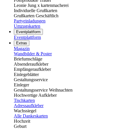
Fotoprodukte Trauer
Leonie Jung x kartenmacherei
Individuelle Grußkarten
Grußkarten Geschäftlich
Partyeinladungen
Umzugskarten
Eventplattform
Eventplattform
Extras
Magazin
Wandbilder & Poster
Briefumschläge
Absenderaufkleber
Empfängeraufkleber
Einlegeblätter
Gestaltungsservice
Einleger
Gestaltungsservice Weihnachten
Hochwertige Aufkleber
Tischkarten
Adressaufkleber
Wachssiegel
Alle Dankeskarten
Hochzeit
Geburt