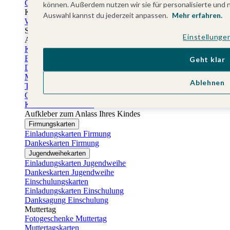
Gästebuch Taufe
können. Außerdem nutzen wir sie für personalisierte und 
Kartenbox Taufe
Auswahl kannst du jederzeit anpassen.
Mehr erfahren.
Willkommensschilder Taufe
Sticker Taufe
Einstellunge
Absenderaufkleber Taufe
Konfirmationskarten
Einladungskarten Konfirmation
Geht klar
Danksagung Konfirmation
Menükarten Konfirmation
Ablehnen
Tischkarten Konfirmation
Gästebuch Konfirmation
Kerzen Konfirmation
Aufkleber zum Anlass Ihres Kindes
Firmungskarten
Einladungskarten Firmung
Dankeskarten Firmung
Jugendweihekarten
Einladungskarten Jugendweihe
Dankeskarten Jugendweihe
Einschulungskarten
Einladungskarten Einschulung
Danksagung Einschulung
Muttertag
Fotogeschenke Muttertag
Muttertagskarten