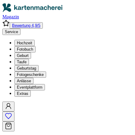
Magazin
Bewertung 4,9/5
Service
Hochzeit
Fotobuch
Geburt
Taufe
Geburtstag
Fotogeschenke
Anlässe
Eventplattform
Extras