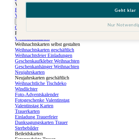
Vatertag
Fotogeschenke Vatertag
Geht klar
Vatertagskarten
Ostern
Nur Notwendi
Osterkarten
Fotogeschenke zu Ostern
Weihnachtskarten
Weihnachtskarten selbst gestalten
Weihnachtskarten geschäftlich
Weihnachtsfeier Einladungen
Geschenkaufkleber Weihnachten
Geschenkanhänger Weihnachten
Neujahrskarten
Neujahrskarten geschäftlich
Weihnachtliche Tischdeko
Windlichter
Foto-Adventskalender
Fotogeschenke Valentinstag
Valentinstag Karten
Trauerkarten
Einladung Trauerfeier
Danksagungskarten Trauer
Sterbebilder
Beileidskarten