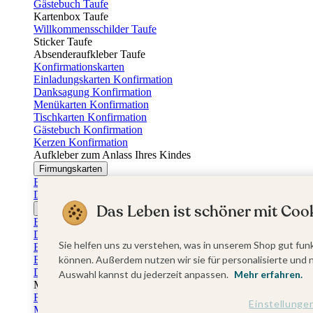
Gästebuch Taufe
Kartenbox Taufe
Willkommensschilder Taufe
Sticker Taufe
Absenderaufkleber Taufe
Konfirmationskarten
Einladungskarten Konfirmation
Danksagung Konfirmation
Menükarten Konfirmation
Tischkarten Konfirmation
Gästebuch Konfirmation
Kerzen Konfirmation
Aufkleber zum Anlass Ihres Kindes
Firmungskarten
Einladungskarten Firmung
Dankeskarten Firmung
Das Leben ist schöner mit Cook
Jugendweihekarten
Einladungskarten Jugendweihe
Dankeskarten Jugendweihe
Sie helfen uns zu verstehen, was in unserem Shop gut funk
Einschulungskarten
Einladungskarten Einschulung
können. Außerdem nutzen wir sie für personalisierte und 
Danksagung Einschulung
Auswahl kannst du jederzeit anpassen.
Mehr erfahren.
Muttertag
Fotogeschenke Muttertag
Einstellunge
Muttertagskarten