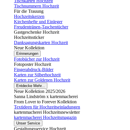
Tischkarten Hochzeit
Tischnummern Hochzeit
Für die Trauung
Hochzeitskerzen
Kirchenhefte und Einleger
Freudentränen-Taschentücher
Gastgeschenke Hochzeit
Hochzeitssticker
Danksagungskarten Hochzeit
Neue Kollektion
Erinnerungen
Fotobücher zur Hochzeit
Fotoposter Hochzeit
Fingerabdruck-Bilder
Karten zur Silberhochzeit
Karten zur Goldenen Hochzeit
Entdecke Mehr...
Neue Kollektion 2025/2026
Sanna Lindström x kartenmacherei
From Lover to Forever Kollektion
Textideen für Hochzeitseinladungen
kartenmacherei Hochzeitsnewsletter
kartenmacherei Hochzeitsmagazin
Unser Service
Gestaltungsservice Hochzeit