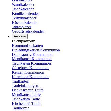
Fotokalender
Wandkalender
Tischkalender
Familienkalender
Terminkalender
Küchenkalender
Jahresplaner
Geburtstagskalender
Anlässe
Eventplattform
Kommunionskarten
Einladungskarten Kommunion
Danksagung Kommunion
Menükarten Kommunion
Tischkarten Kommunion
Gästebuch Kommunion
Kerzen Kommunion
Kartenbox Kommunion
Taufkarten
Taufeinladungen
Dankeskarten Taufe
Menükarten Taufe
Tischkarten Taufe
Kirchenheft Taufe
Taufkerzen