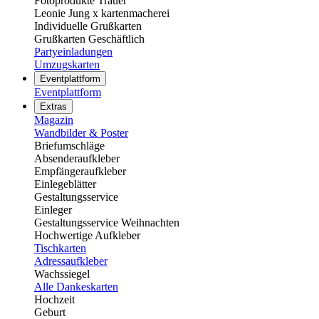
Fotoprodukte Trauer
Leonie Jung x kartenmacherei
Individuelle Grußkarten
Grußkarten Geschäftlich
Partyeinladungen
Umzugskarten
Eventplattform
Eventplattform
Extras
Magazin
Wandbilder & Poster
Briefumschläge
Absenderaufkleber
Empfängeraufkleber
Einlegeblätter
Gestaltungsservice
Einleger
Gestaltungsservice Weihnachten
Hochwertige Aufkleber
Tischkarten
Adressaufkleber
Wachssiegel
Alle Dankeskarten
Hochzeit
Geburt