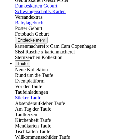
Geburtskarten Geschwister
Dankeskarten Geburt
Schwangerschafts-Karten
Versandextras
Babytagebuch
Poster Geburt
Fotobuch Geburt
Entdecke mehr
kartenmacherei x Cam Cam Copenhagen
Sissi Rasche x kartenmacherei
Sternzeichen Kollektion
Taufe
Neue Kollektion
Rund um die Taufe
Eventplattform
Vor der Taufe
Taufeinladungen
Sticker Taufe
Absenderaufkleber Taufe
Am Tag der Taufe
Taufkerzen
Kirchenheft Taufe
Menükarten Taufe
Tischkarten Taufe
Willkommensschilder Taufe