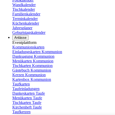
Fotokalender
Wandkalender
Tischkalender
Familienkalender
Terminkalender
Küchenkalender
Jahresplaner
Geburtstagskalender
Anlässe
Eventplattform
Kommunionskarten
Einladungskarten Kommunion
Danksagung Kommunion
Menükarten Kommunion
Tischkarten Kommunion
Gästebuch Kommunion
Kerzen Kommunion
Kartenbox Kommunion
Taufkarten
Taufeinladungen
Dankeskarten Taufe
Menükarten Taufe
Tischkarten Taufe
Kirchenheft Taufe
Taufkerzen