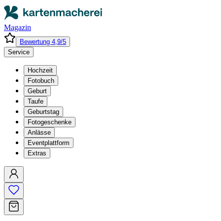
Magazin
Bewertung 4,9/5
Service
Hochzeit
Fotobuch
Geburt
Taufe
Geburtstag
Fotogeschenke
Anlässe
Eventplattform
Extras