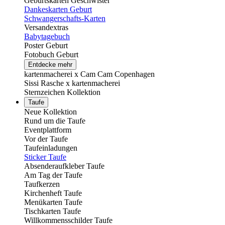
Geburtskarten Geschwister
Dankeskarten Geburt
Schwangerschafts-Karten
Versandextras
Babytagebuch
Poster Geburt
Fotobuch Geburt
Entdecke mehr
kartenmacherei x Cam Cam Copenhagen
Sissi Rasche x kartenmacherei
Sternzeichen Kollektion
Taufe
Neue Kollektion
Rund um die Taufe
Eventplattform
Vor der Taufe
Taufeinladungen
Sticker Taufe
Absenderaufkleber Taufe
Am Tag der Taufe
Taufkerzen
Kirchenheft Taufe
Menükarten Taufe
Tischkarten Taufe
Willkommensschilder Taufe