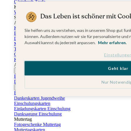
Gästebuch Taufe
Kartenbox Taufe
Willkommensschilder Taufe
Das Leben ist schöner mit Cook
Sticker Taufe
Absenderaufkleber Taufe
Konfirmationskarten
Sie helfen uns zu verstehen, was in unserem Shop gut funk
Einladungskarten Konfirmation
können. Außerdem nutzen wir sie für personalisierte und 
Danksagung Konfirmation
Auswahl kannst du jederzeit anpassen.
Mehr erfahren.
Menükarten Konfirmation
Tischkarten Konfirmation
Gästebuch Konfirmation
Einstellunge
Kerzen Konfirmation
Aufkleber zum Anlass Ihres Kindes
Geht klar
Firmungskarten
Einladungskarten Firmung
Dankeskarten Firmung
Nur Notwendi
Jugendweihekarten
Einladungskarten Jugendweihe
Dankeskarten Jugendweihe
Einschulungskarten
Einladungskarten Einschulung
Danksagung Einschulung
Muttertag
Fotogeschenke Muttertag
Muttertagskarten