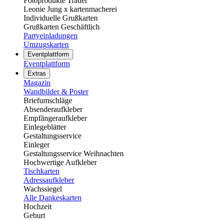
Fotoprodukte Trauer
Leonie Jung x kartenmacherei
Individuelle Grußkarten
Grußkarten Geschäftlich
Partyeinladungen
Umzugskarten
Eventplattform
Eventplattform
Extras
Magazin
Wandbilder & Poster
Briefumschläge
Absenderaufkleber
Empfängeraufkleber
Einlegeblätter
Gestaltungsservice
Einleger
Gestaltungsservice Weihnachten
Hochwertige Aufkleber
Tischkarten
Adressaufkleber
Wachssiegel
Alle Dankeskarten
Hochzeit
Geburt