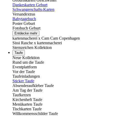
Geburtskarten Geschwister
Dankeskarten Geburt
Schwangerschafts-Karten
Versandextras
Babytagebuch
Poster Geburt
Fotobuch Geburt
Entdecke mehr
kartenmacherei x Cam Cam Copenhagen
Sissi Rasche x kartenmacherei
Sternzeichen Kollektion
Taufe
Neue Kollektion
Rund um die Taufe
Eventplattform
Vor der Taufe
Taufeinladungen
Sticker Taufe
Absenderaufkleber Taufe
Am Tag der Taufe
Taufkerzen
Kirchenheft Taufe
Menükarten Taufe
Tischkarten Taufe
Willkommensschilder Taufe