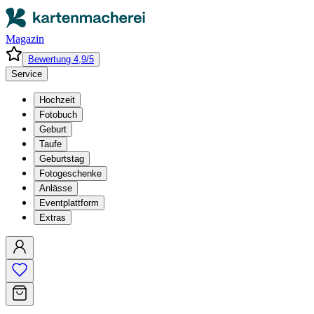
Magazin
Bewertung 4,9/5
Service
Hochzeit
Fotobuch
Geburt
Taufe
Geburtstag
Fotogeschenke
Anlässe
Eventplattform
Extras