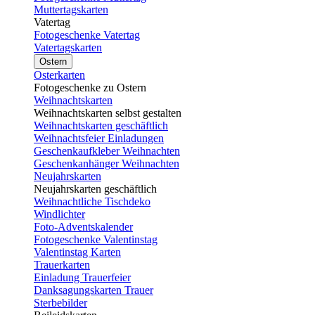
Muttertagskarten
Vatertag
Fotogeschenke Vatertag
Vatertagskarten
Ostern
Osterkarten
Fotogeschenke zu Ostern
Weihnachtskarten
Weihnachtskarten selbst gestalten
Weihnachtskarten geschäftlich
Weihnachtsfeier Einladungen
Geschenkaufkleber Weihnachten
Geschenkanhänger Weihnachten
Neujahrskarten
Neujahrskarten geschäftlich
Weihnachtliche Tischdeko
Windlichter
Foto-Adventskalender
Fotogeschenke Valentinstag
Valentinstag Karten
Trauerkarten
Einladung Trauerfeier
Danksagungskarten Trauer
Sterbebilder