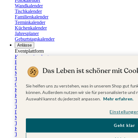
Fotokalender
Wandkalender
Tischkalender
Familienkalender
Terminkalender
Küchenkalender
Jahresplaner
Geburtstagskalender
Anlässe
Eventplattform
Kommunionskarten
Einladungskarten Kommunion
Danksagung Kommunion
Das Leben ist schöner mit Cook
Menükarten Kommunion
Tischkarten Kommunion
Gästebuch Kommunion
Sie helfen uns zu verstehen, was in unserem Shop gut funk
Kerzen Kommunion
können. Außerdem nutzen wir sie für personalisierte und 
Kartenbox Kommunion
Auswahl kannst du jederzeit anpassen.
Mehr erfahren.
Taufkarten
Taufeinladungen
Einstellunge
Dankeskarten Taufe
Menükarten Taufe
Tischkarten Taufe
Geht klar
Kirchenheft Taufe
Taufkerzen