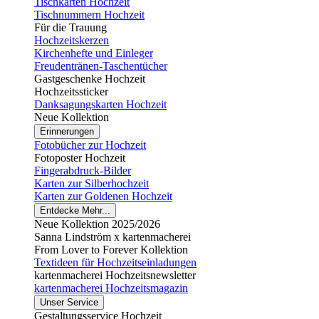
Tischkarten Hochzeit
Tischnummern Hochzeit
Für die Trauung
Hochzeitskerzen
Kirchenhefte und Einleger
Freudentränen-Taschentücher
Gastgeschenke Hochzeit
Hochzeitssticker
Danksagungskarten Hochzeit
Neue Kollektion
Erinnerungen
Fotobücher zur Hochzeit
Fotoposter Hochzeit
Fingerabdruck-Bilder
Karten zur Silberhochzeit
Karten zur Goldenen Hochzeit
Entdecke Mehr...
Neue Kollektion 2025/2026
Sanna Lindström x kartenmacherei
From Lover to Forever Kollektion
Textideen für Hochzeitseinladungen
kartenmacherei Hochzeitsnewsletter
kartenmacherei Hochzeitsmagazin
Unser Service
Gestaltungsservice Hochzeit