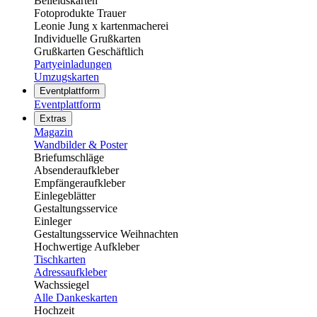
Beileidskarten
Fotoprodukte Trauer
Leonie Jung x kartenmacherei
Individuelle Grußkarten
Grußkarten Geschäftlich
Partyeinladungen
Umzugskarten
Eventplattform
Eventplattform
Extras
Magazin
Wandbilder & Poster
Briefumschläge
Absenderaufkleber
Empfängeraufkleber
Einlegeblätter
Gestaltungsservice
Einleger
Gestaltungsservice Weihnachten
Hochwertige Aufkleber
Tischkarten
Adressaufkleber
Wachssiegel
Alle Dankeskarten
Hochzeit