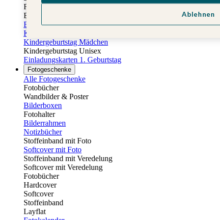
Fotobuch Geburtstag
Ablehnen
Eventplattform
Einladungskarten Kindergeburtstag
Kindergeburtstag Jungen
Kindergeburtstag Mädchen
Kindergeburtstag Unisex
Einladungskarten 1. Geburtstag
Fotogeschenke
Alle Fotogeschenke
Fotobücher
Wandbilder & Poster
Bilderboxen
Fotohalter
Bilderrahmen
Notizbücher
Stoffeinband mit Foto
Softcover mit Foto
Stoffeinband mit Veredelung
Softcover mit Veredelung
Fotobücher
Hardcover
Softcover
Stoffeinband
Layflat