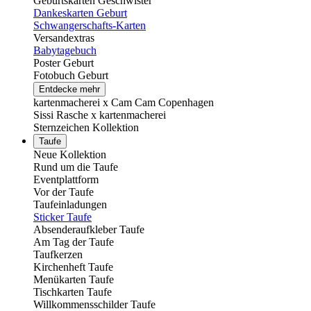
Geburtskarten Geschwister
Dankeskarten Geburt
Schwangerschafts-Karten
Versandextras
Babytagebuch
Poster Geburt
Fotobuch Geburt
Entdecke mehr
kartenmacherei x Cam Cam Copenhagen
Sissi Rasche x kartenmacherei
Sternzeichen Kollektion
Taufe
Neue Kollektion
Rund um die Taufe
Eventplattform
Vor der Taufe
Taufeinladungen
Sticker Taufe
Absenderaufkleber Taufe
Am Tag der Taufe
Taufkerzen
Kirchenheft Taufe
Menükarten Taufe
Tischkarten Taufe
Willkommensschilder Taufe