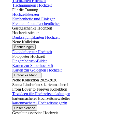
Tischkarten Hochzeit
Tischnummern Hochzeit
Für die Trauung
Hochzeitskerzen
Kirchenhefte und Einleger
Freudentränen-Taschentücher
Gastgeschenke Hochzeit
Hochzeitssticker
Danksagungskarten Hochzeit
Neue Kollektion
Erinnerungen
Fotobücher zur Hochzeit
Fotoposter Hochzeit
Fingerabdruck-Bilder
Karten zur Silberhochzeit
Karten zur Goldenen Hochzeit
Entdecke Mehr...
Neue Kollektion 2025/2026
Sanna Lindström x kartenmacherei
From Lover to Forever Kollektion
Textideen für Hochzeitseinladungen
kartenmacherei Hochzeitsnewsletter
kartenmacherei Hochzeitsmagazin
Unser Service
Gestaltungsservice Hochzeit