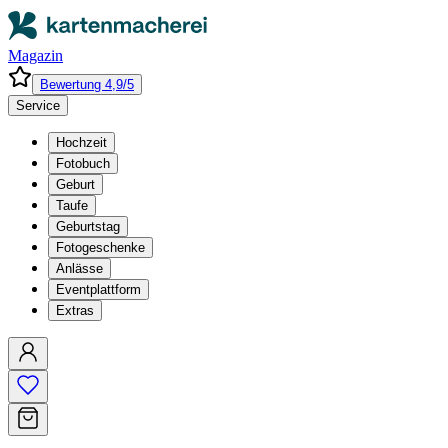
Magazin
Bewertung 4,9/5
Service
Hochzeit
Fotobuch
Geburt
Taufe
Geburtstag
Fotogeschenke
Anlässe
Eventplattform
Extras