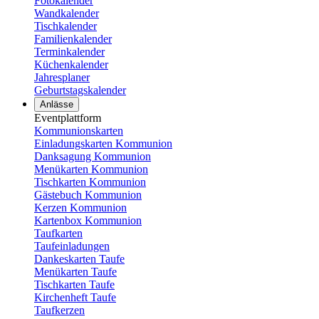
Fotokalender
Wandkalender
Tischkalender
Familienkalender
Terminkalender
Küchenkalender
Jahresplaner
Geburtstagskalender
Anlässe
Eventplattform
Kommunionskarten
Einladungskarten Kommunion
Danksagung Kommunion
Menükarten Kommunion
Tischkarten Kommunion
Gästebuch Kommunion
Kerzen Kommunion
Kartenbox Kommunion
Taufkarten
Taufeinladungen
Dankeskarten Taufe
Menükarten Taufe
Tischkarten Taufe
Kirchenheft Taufe
Taufkerzen