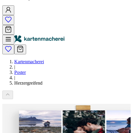
Kartenmacherei
|
Poster
|
Herzergreifend