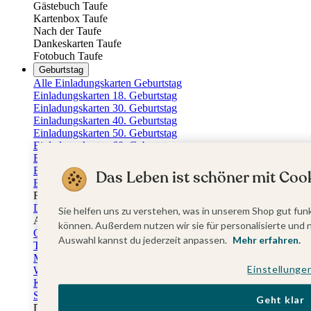
Gästebuch Taufe
Kartenbox Taufe
Nach der Taufe
Dankeskarten Taufe
Fotobuch Taufe
Geburtstag
Alle Einladungskarten Geburtstag
Einladungskarten 18. Geburtstag
Einladungskarten 30. Geburtstag
Einladungskarten 40. Geburtstag
Einladungskarten 50. Geburtstag
Einladungskarten 60. Geburtstag
Einladungskarten 70. Geburtstag
Einladungskarten 80. Geburtstag
Das Leben ist schöner mit Cook
Einladungskarten 90. Geburtstag
Für jedes Alter
Doppelgeburtstag Einladungen
Sie helfen uns zu verstehen, was in unserem Shop gut funk
Alle Geburtstagsextras
können. Außerdem nutzen wir sie für personalisierte und 
Gästebücher Geburtstag
Auswahl kannst du jederzeit anpassen.
Mehr erfahren.
Tischkarten Geburtstag
Menükarten Geburtstag
Einstellunge
Weinetiketten Geburtstag
Kartenbox Geburtstag
Save the Date Karten
Geht klar
Dankeskarten Geburtstag