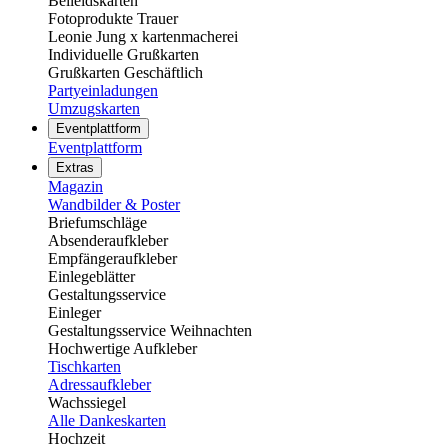
Beileidskarten
Fotoprodukte Trauer
Leonie Jung x kartenmacherei
Individuelle Grußkarten
Grußkarten Geschäftlich
Partyeinladungen
Umzugskarten
Eventplattform
Eventplattform
Extras
Magazin
Wandbilder & Poster
Briefumschläge
Absenderaufkleber
Empfängeraufkleber
Einlegeblätter
Gestaltungsservice
Einleger
Gestaltungsservice Weihnachten
Hochwertige Aufkleber
Tischkarten
Adressaufkleber
Wachssiegel
Alle Dankeskarten
Hochzeit