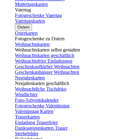
Muttertagskarten
Vatertag
Fotogeschenke Vatertag
Vatertagskarten
Ostern
Osterkarten
Fotogeschenke zu Ostern
Weihnachtskarten
Weihnachtskarten selbst gestalten
Weihnachtskarten geschäftlich
Weihnachtsfeier Einladungen
Geschenkaufkleber Weihnachten
Geschenkanhänger Weihnachten
Neujahrskarten
Neujahrskarten geschäftlich
Weihnachtliche Tischdeko
Windlichter
Foto-Adventskalender
Fotogeschenke Valentinstag
Valentinstag Karten
Trauerkarten
Einladung Trauerfeier
Danksagungskarten Trauer
Sterbebilder