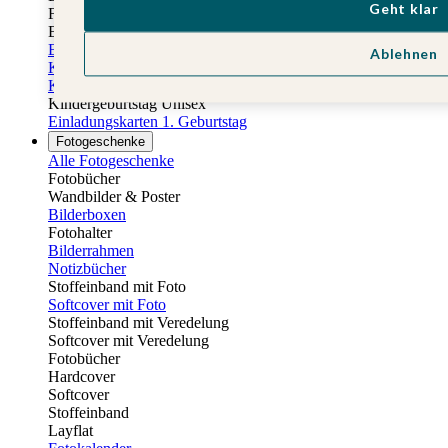
Geht klar
Fotobuch Geburtstag
Eventplattform
Einladungskarten Kindergeburtstag
Ablehnen
Kindergeburtstag Jungen
Kindergeburtstag Mädchen
Kindergeburtstag Unisex
Einladungskarten 1. Geburtstag
Fotogeschenke
Alle Fotogeschenke
Fotobücher
Wandbilder & Poster
Bilderboxen
Fotohalter
Bilderrahmen
Notizbücher
Stoffeinband mit Foto
Softcover mit Foto
Stoffeinband mit Veredelung
Softcover mit Veredelung
Fotobücher
Hardcover
Softcover
Stoffeinband
Layflat