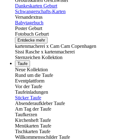
Geburtskarten Geschwister
Dankeskarten Geburt
Schwangerschafts-Karten
Versandextras
Babytagebuch
Poster Geburt
Fotobuch Geburt
Entdecke mehr
kartenmacherei x Cam Cam Copenhagen
Sissi Rasche x kartenmacherei
Sternzeichen Kollektion
Taufe
Neue Kollektion
Rund um die Taufe
Eventplattform
Vor der Taufe
Taufeinladungen
Sticker Taufe
Absenderaufkleber Taufe
Am Tag der Taufe
Taufkerzen
Kirchenheft Taufe
Menükarten Taufe
Tischkarten Taufe
Willkommensschilder Taufe