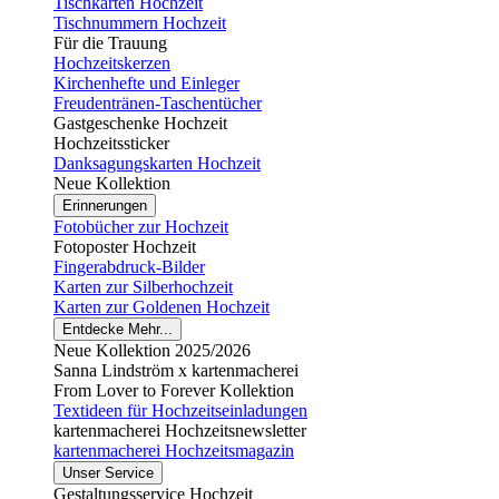
Tischkarten Hochzeit
Tischnummern Hochzeit
Für die Trauung
Hochzeitskerzen
Kirchenhefte und Einleger
Freudentränen-Taschentücher
Gastgeschenke Hochzeit
Hochzeitssticker
Danksagungskarten Hochzeit
Neue Kollektion
Erinnerungen
Fotobücher zur Hochzeit
Fotoposter Hochzeit
Fingerabdruck-Bilder
Karten zur Silberhochzeit
Karten zur Goldenen Hochzeit
Entdecke Mehr...
Neue Kollektion 2025/2026
Sanna Lindström x kartenmacherei
From Lover to Forever Kollektion
Textideen für Hochzeitseinladungen
kartenmacherei Hochzeitsnewsletter
kartenmacherei Hochzeitsmagazin
Unser Service
Gestaltungsservice Hochzeit