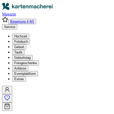
Magazin
Bewertung 4,9/5
Service
Hochzeit
Fotobuch
Geburt
Taufe
Geburtstag
Fotogeschenke
Anlässe
Eventplattform
Extras