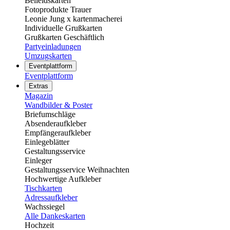
Beileidskarten
Fotoprodukte Trauer
Leonie Jung x kartenmacherei
Individuelle Grußkarten
Grußkarten Geschäftlich
Partyeinladungen
Umzugskarten
Eventplattform
Eventplattform
Extras
Magazin
Wandbilder & Poster
Briefumschläge
Absenderaufkleber
Empfängeraufkleber
Einlegeblätter
Gestaltungsservice
Einleger
Gestaltungsservice Weihnachten
Hochwertige Aufkleber
Tischkarten
Adressaufkleber
Wachssiegel
Alle Dankeskarten
Hochzeit