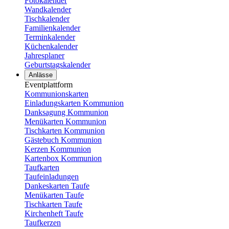
Fotokalender
Wandkalender
Tischkalender
Familienkalender
Terminkalender
Küchenkalender
Jahresplaner
Geburtstagskalender
Anlässe
Eventplattform
Kommunionskarten
Einladungskarten Kommunion
Danksagung Kommunion
Menükarten Kommunion
Tischkarten Kommunion
Gästebuch Kommunion
Kerzen Kommunion
Kartenbox Kommunion
Taufkarten
Taufeinladungen
Dankeskarten Taufe
Menükarten Taufe
Tischkarten Taufe
Kirchenheft Taufe
Taufkerzen