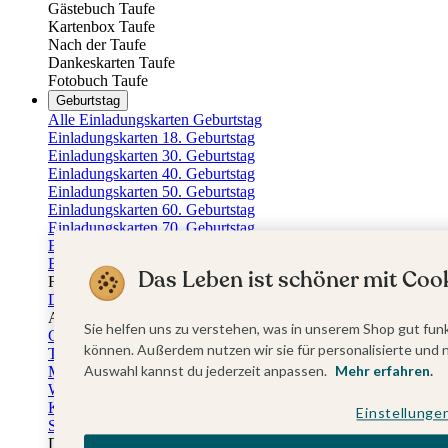
Gästebuch Taufe
Kartenbox Taufe
Nach der Taufe
Dankeskarten Taufe
Fotobuch Taufe
Geburtstag
Alle Einladungskarten Geburtstag
Einladungskarten 18. Geburtstag
Einladungskarten 30. Geburtstag
Einladungskarten 40. Geburtstag
Einladungskarten 50. Geburtstag
Einladungskarten 60. Geburtstag
Einladungskarten 70. Geburtstag
Einladungskarten 80. Geburtstag
Einladungskarten 90. Geburtstag
Das Leben ist schöner mit Cook
Für jedes Alter
Doppelgeburtstag Einladungen
Alle Geburtstagsextras
Sie helfen uns zu verstehen, was in unserem Shop gut funk
Gästebücher Geburtstag
können. Außerdem nutzen wir sie für personalisierte und 
Tischkarten Geburtstag
Auswahl kannst du jederzeit anpassen.
Mehr erfahren.
Menükarten Geburtstag
Weinetiketten Geburtstag
Kartenbox Geburtstag
Einstellunge
Save the Date Karten
Dankeskarten Geburtstag