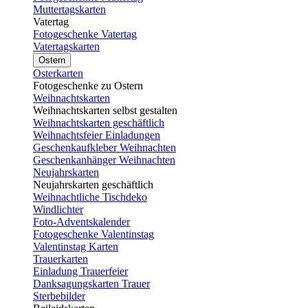
Muttertagskarten
Vatertag
Fotogeschenke Vatertag
Vatertagskarten
Ostern
Osterkarten
Fotogeschenke zu Ostern
Weihnachtskarten
Weihnachtskarten selbst gestalten
Weihnachtskarten geschäftlich
Weihnachtsfeier Einladungen
Geschenkaufkleber Weihnachten
Geschenkanhänger Weihnachten
Neujahrskarten
Neujahrskarten geschäftlich
Weihnachtliche Tischdeko
Windlichter
Foto-Adventskalender
Fotogeschenke Valentinstag
Valentinstag Karten
Trauerkarten
Einladung Trauerfeier
Danksagungskarten Trauer
Sterbebilder