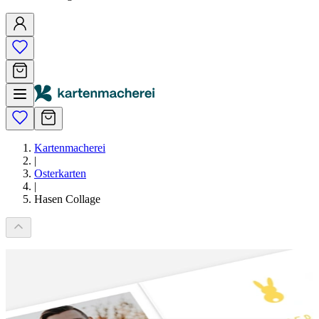
Kartenmacherei
|
Osterkarten
|
Hasen Collage