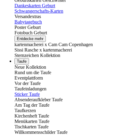
Geburtskarten Geschwister
Dankeskarten Geburt
Schwangerschafts-Karten
Versandextras
Babytagebuch
Poster Geburt
Fotobuch Geburt
Entdecke mehr
kartenmacherei x Cam Cam Copenhagen
Sissi Rasche x kartenmacherei
Sternzeichen Kollektion
Taufe
Neue Kollektion
Rund um die Taufe
Eventplattform
Vor der Taufe
Taufeinladungen
Sticker Taufe
Absenderaufkleber Taufe
Am Tag der Taufe
Taufkerzen
Kirchenheft Taufe
Menükarten Taufe
Tischkarten Taufe
Willkommensschilder Taufe