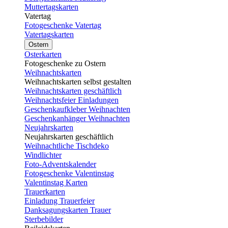
Muttertagskarten
Vatertag
Fotogeschenke Vatertag
Vatertagskarten
Ostern
Osterkarten
Fotogeschenke zu Ostern
Weihnachtskarten
Weihnachtskarten selbst gestalten
Weihnachtskarten geschäftlich
Weihnachtsfeier Einladungen
Geschenkaufkleber Weihnachten
Geschenkanhänger Weihnachten
Neujahrskarten
Neujahrskarten geschäftlich
Weihnachtliche Tischdeko
Windlichter
Foto-Adventskalender
Fotogeschenke Valentinstag
Valentinstag Karten
Trauerkarten
Einladung Trauerfeier
Danksagungskarten Trauer
Sterbebilder