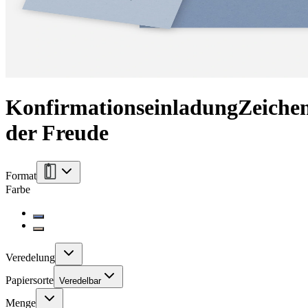
Konfirmationseinladung
Zeiche
der Freude
Format
Farbe
Veredelung
Papiersorte
Veredelbar
Menge