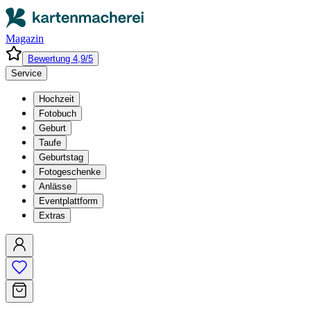
Magazin
Bewertung 4,9/5
Service
Hochzeit
Fotobuch
Geburt
Taufe
Geburtstag
Fotogeschenke
Anlässe
Eventplattform
Extras