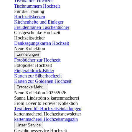
Tischkarten Hochzeit
Tischnummern Hochzeit
Für die Trauung
Hochzeitskerzen
Kirchenhefte und Einleger
Freudentränen-Taschentücher
Gastgeschenke Hochzeit
Hochzeitssticker
Danksagungskarten Hochzeit
Neue Kollektion
Erinnerungen
Fotobücher zur Hochzeit
Fotoposter Hochzeit
Fingerabdruck-Bilder
Karten zur Silberhochzeit
Karten zur Goldenen Hochzeit
Entdecke Mehr...
Neue Kollektion 2025/2026
Sanna Lindström x kartenmacherei
From Lover to Forever Kollektion
Textideen für Hochzeitseinladungen
kartenmacherei Hochzeitsnewsletter
kartenmacherei Hochzeitsmagazin
Unser Service
Gestaltungsservice Hochzeit