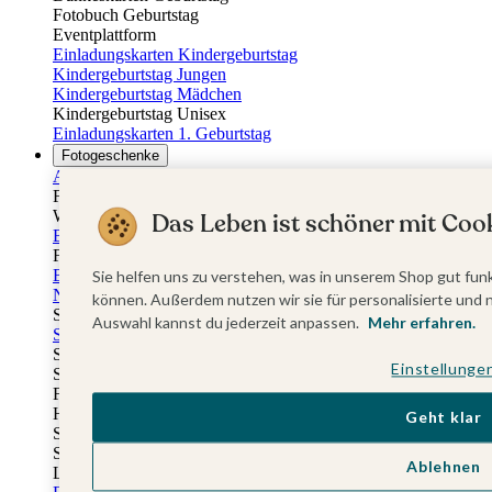
Fotobuch Geburtstag
Eventplattform
Einladungskarten Kindergeburtstag
Kindergeburtstag Jungen
Kindergeburtstag Mädchen
Kindergeburtstag Unisex
Einladungskarten 1. Geburtstag
Fotogeschenke
Alle Fotogeschenke
Fotobücher
Wandbilder & Poster
Das Leben ist schöner mit Cook
Bilderboxen
Fotohalter
Bilderrahmen
Sie helfen uns zu verstehen, was in unserem Shop gut funk
Notizbücher
können. Außerdem nutzen wir sie für personalisierte und 
Stoffeinband mit Foto
Auswahl kannst du jederzeit anpassen.
Mehr erfahren.
Softcover mit Foto
Stoffeinband mit Veredelung
Einstellunge
Softcover mit Veredelung
Fotobücher
Hardcover
Geht klar
Softcover
Stoffeinband
Ablehnen
Layflat