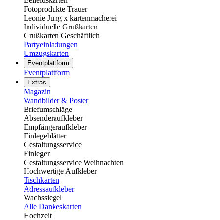
Beileidskarten
Fotoprodukte Trauer
Leonie Jung x kartenmacherei
Individuelle Grußkarten
Grußkarten Geschäftlich
Partyeinladungen
Umzugskarten
Eventplattform
Eventplattform
Extras
Magazin
Wandbilder & Poster
Briefumschläge
Absenderaufkleber
Empfängeraufkleber
Einlegeblätter
Gestaltungsservice
Einleger
Gestaltungsservice Weihnachten
Hochwertige Aufkleber
Tischkarten
Adressaufkleber
Wachssiegel
Alle Dankeskarten
Hochzeit