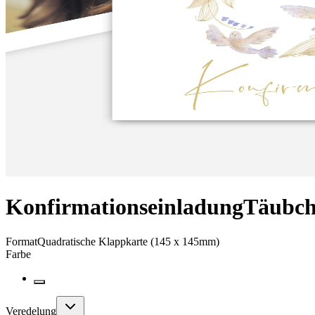
Konfirmationseinladung
Täubc
Format
Quadratische Klappkarte (145 x 145mm)
Farbe
Veredelung