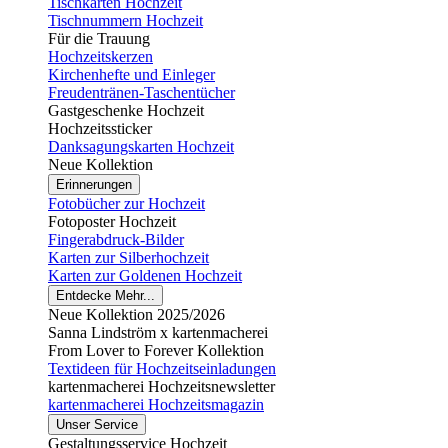
Tischkarten Hochzeit
Tischnummern Hochzeit
Für die Trauung
Hochzeitskerzen
Kirchenhefte und Einleger
Freudentränen-Taschentücher
Gastgeschenke Hochzeit
Hochzeitssticker
Danksagungskarten Hochzeit
Neue Kollektion
Erinnerungen
Fotobücher zur Hochzeit
Fotoposter Hochzeit
Fingerabdruck-Bilder
Karten zur Silberhochzeit
Karten zur Goldenen Hochzeit
Entdecke Mehr...
Neue Kollektion 2025/2026
Sanna Lindström x kartenmacherei
From Lover to Forever Kollektion
Textideen für Hochzeitseinladungen
kartenmacherei Hochzeitsnewsletter
kartenmacherei Hochzeitsmagazin
Unser Service
Gestaltungsservice Hochzeit