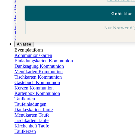
Fotokalender
Wandkalender
Tischkalender
Geht klar
Familienkalender
Terminkalender
Küchenkalender
Nur Notwendi
Jahresplaner
Geburtstagskalender
Anlässe
Eventplattform
Kommunionskarten
Einladungskarten Kommunion
Danksagung Kommunion
Menükarten Kommunion
Tischkarten Kommunion
Gästebuch Kommunion
Kerzen Kommunion
Kartenbox Kommunion
Taufkarten
Taufeinladungen
Dankeskarten Taufe
Menükarten Taufe
Tischkarten Taufe
Kirchenheft Taufe
Taufkerzen