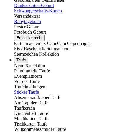
Geburtskarten Geschwister
Dankeskarten Geburt
Schwangerschafts-Karten
Versandextras
Babytagebuch
Poster Geburt
Fotobuch Geburt
Entdecke mehr
kartenmacherei x Cam Cam Copenhagen
Sissi Rasche x kartenmacherei
Sternzeichen Kollektion
Taufe
Neue Kollektion
Rund um die Taufe
Eventplattform
Vor der Taufe
Taufeinladungen
Sticker Taufe
Absenderaufkleber Taufe
Am Tag der Taufe
Taufkerzen
Kirchenheft Taufe
Menükarten Taufe
Tischkarten Taufe
Willkommensschilder Taufe