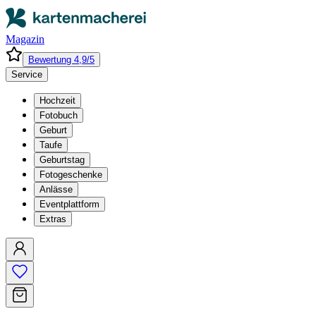
Magazin
Bewertung 4,9/5
Service
Hochzeit
Fotobuch
Geburt
Taufe
Geburtstag
Fotogeschenke
Anlässe
Eventplattform
Extras