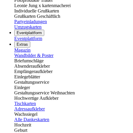
Fotoprodukte Trauer
Leonie Jung x kartenmacherei
Individuelle Grußkarten
Grußkarten Geschäftlich
Partyeinladungen
Umzugskarten
Eventplattform
Eventplattform
Extras
Magazin
Wandbilder & Poster
Briefumschläge
Absenderaufkleber
Empfängeraufkleber
Einlegeblätter
Gestaltungsservice
Einleger
Gestaltungsservice Weihnachten
Hochwertige Aufkleber
Tischkarten
Adressaufkleber
Wachssiegel
Alle Dankeskarten
Hochzeit
Geburt