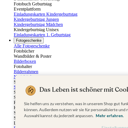
Fotobuch Geburtstag
Eventplattform
Einladungskarten Kindergeburtstag
Kindergeburtstag Jungen
Kindergeburtstag Mädchen
Kindergeburtstag Unisex
Einladungskarten 1. Geburtstag
Fotogeschenke
Alle Fotogeschenke
Fotobücher
Wandbilder & Poster
Bilderboxen
Fotohalter
Bilderrahmen
Notizbücher
Stoffeinband mit Foto
Softcover mit Foto
Das Leben ist schöner mit Cook
Stoffeinband mit Veredelung
Softcover mit Veredelung
Fotobücher
Sie helfen uns zu verstehen, was in unserem Shop gut funk
Hardcover
können. Außerdem nutzen wir sie für personalisierte und 
Softcover
Auswahl kannst du jederzeit anpassen.
Mehr erfahren.
Stoffeinband
Layflat
Einstellunge