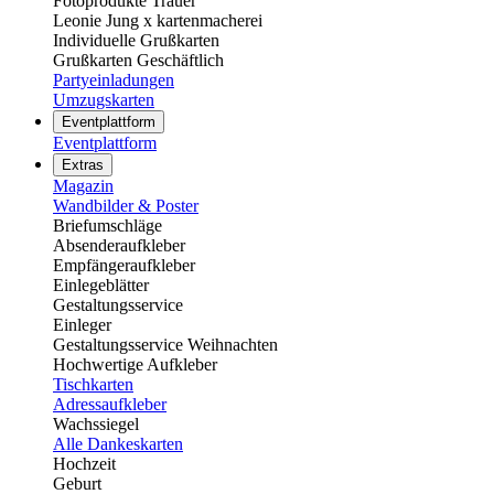
Fotoprodukte Trauer
Leonie Jung x kartenmacherei
Individuelle Grußkarten
Grußkarten Geschäftlich
Partyeinladungen
Umzugskarten
Eventplattform
Eventplattform
Extras
Magazin
Wandbilder & Poster
Briefumschläge
Absenderaufkleber
Empfängeraufkleber
Einlegeblätter
Gestaltungsservice
Einleger
Gestaltungsservice Weihnachten
Hochwertige Aufkleber
Tischkarten
Adressaufkleber
Wachssiegel
Alle Dankeskarten
Hochzeit
Geburt