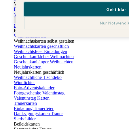
Vatertag
Fotogeschenke Vatertag
Geht klar
Vatertagskarten
Ostern
Nur Notwendi
Osterkarten
Fotogeschenke zu Ostern
Weihnachtskarten
Weihnachtskarten selbst gestalten
Weihnachtskarten geschäftlich
Weihnachtsfeier Einladungen
Geschenkaufkleber Weihnachten
Geschenkanhänger Weihnachten
Neujahrskarten
Neujahrskarten geschäftlich
Weihnachtliche Tischdeko
Windlichter
Foto-Adventskalender
Fotogeschenke Valentinstag
Valentinstag Karten
Trauerkarten
Einladung Trauerfeier
Danksagungskarten Trauer
Sterbebilder
Beileidskarten