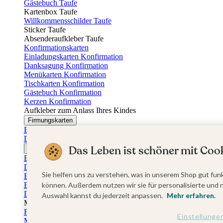
Gästebuch Taufe
Kartenbox Taufe
Willkommensschilder Taufe
Sticker Taufe
Absenderaufkleber Taufe
Konfirmationskarten
Einladungskarten Konfirmation
Danksagung Konfirmation
Menükarten Konfirmation
Tischkarten Konfirmation
Gästebuch Konfirmation
Kerzen Konfirmation
Aufkleber zum Anlass Ihres Kindes
Firmungskarten
Einladungskarten Firmung
Dankeskarten Firmung
Das Leben ist schöner mit Cook
Jugendweihekarten
Einladungskarten Jugendweihe
Dankeskarten Jugendweihe
Sie helfen uns zu verstehen, was in unserem Shop gut funk
Einschulungskarten
Einladungskarten Einschulung
können. Außerdem nutzen wir sie für personalisierte und 
Danksagung Einschulung
Auswahl kannst du jederzeit anpassen.
Mehr erfahren.
Muttertag
Fotogeschenke Muttertag
Einstellunge
Muttertagskarten