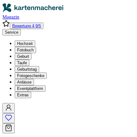
Magazin
Bewertung 4,9/5
Service
Hochzeit
Fotobuch
Geburt
Taufe
Geburtstag
Fotogeschenke
Anlässe
Eventplattform
Extras