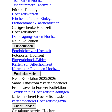
Tischkarten Hochzeit
Tischnummern Hochzeit
Für die Trauung
Hochzeitskerzen
Kirchenhefte und Einleger
Freudentränen-Taschentücher
Gastgeschenke Hochzeit
Hochzeitssticker
Danksagungskarten Hochzeit
Neue Kollektion
Erinnerungen
Fotobücher zur Hochzeit
Fotoposter Hochzeit
Fingerabdruck-Bilder
Karten zur Silberhochzeit
Karten zur Goldenen Hochzeit
Entdecke Mehr...
Neue Kollektion 2025/2026
Sanna Lindström x kartenmacherei
From Lover to Forever Kollektion
Textideen für Hochzeitseinladungen
kartenmacherei Hochzeitsnewsletter
kartenmacherei Hochzeitsmagazin
Unser Service
Gestaltungsservice Hochzeit