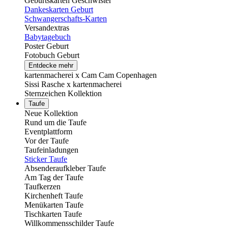
Geburtskarten Geschwister
Dankeskarten Geburt
Schwangerschafts-Karten
Versandextras
Babytagebuch
Poster Geburt
Fotobuch Geburt
Entdecke mehr
kartenmacherei x Cam Cam Copenhagen
Sissi Rasche x kartenmacherei
Sternzeichen Kollektion
Taufe
Neue Kollektion
Rund um die Taufe
Eventplattform
Vor der Taufe
Taufeinladungen
Sticker Taufe
Absenderaufkleber Taufe
Am Tag der Taufe
Taufkerzen
Kirchenheft Taufe
Menükarten Taufe
Tischkarten Taufe
Willkommensschilder Taufe