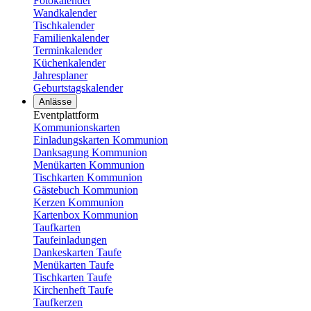
Fotokalender
Wandkalender
Tischkalender
Familienkalender
Terminkalender
Küchenkalender
Jahresplaner
Geburtstagskalender
Anlässe
Eventplattform
Kommunionskarten
Einladungskarten Kommunion
Danksagung Kommunion
Menükarten Kommunion
Tischkarten Kommunion
Gästebuch Kommunion
Kerzen Kommunion
Kartenbox Kommunion
Taufkarten
Taufeinladungen
Dankeskarten Taufe
Menükarten Taufe
Tischkarten Taufe
Kirchenheft Taufe
Taufkerzen