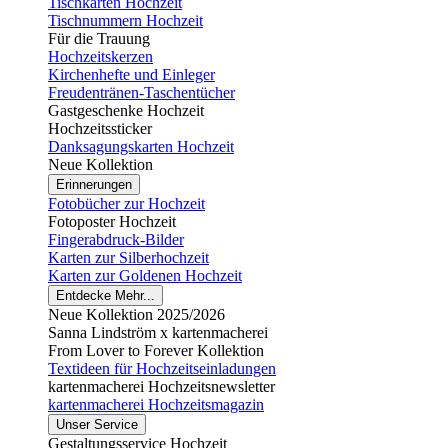
Tischkarten Hochzeit
Tischnummern Hochzeit
Für die Trauung
Hochzeitskerzen
Kirchenhefte und Einleger
Freudentränen-Taschentücher
Gastgeschenke Hochzeit
Hochzeitssticker
Danksagungskarten Hochzeit
Neue Kollektion
Erinnerungen
Fotobücher zur Hochzeit
Fotoposter Hochzeit
Fingerabdruck-Bilder
Karten zur Silberhochzeit
Karten zur Goldenen Hochzeit
Entdecke Mehr...
Neue Kollektion 2025/2026
Sanna Lindström x kartenmacherei
From Lover to Forever Kollektion
Textideen für Hochzeitseinladungen
kartenmacherei Hochzeitsnewsletter
kartenmacherei Hochzeitsmagazin
Unser Service
Gestaltungsservice Hochzeit