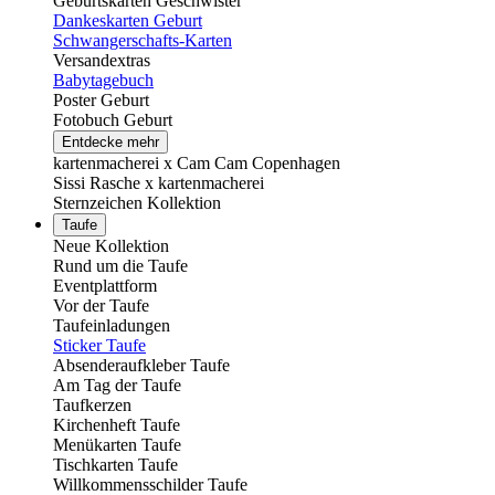
Geburtskarten Geschwister
Dankeskarten Geburt
Schwangerschafts-Karten
Versandextras
Babytagebuch
Poster Geburt
Fotobuch Geburt
Entdecke mehr
kartenmacherei x Cam Cam Copenhagen
Sissi Rasche x kartenmacherei
Sternzeichen Kollektion
Taufe
Neue Kollektion
Rund um die Taufe
Eventplattform
Vor der Taufe
Taufeinladungen
Sticker Taufe
Absenderaufkleber Taufe
Am Tag der Taufe
Taufkerzen
Kirchenheft Taufe
Menükarten Taufe
Tischkarten Taufe
Willkommensschilder Taufe