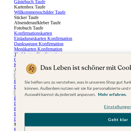
Gästebuch Taufe
Kartenbox Taufe
Willkommensschilder Taufe
Sticker Taufe
Absenderaufkleber Taufe
Fotobuch Taufe
Konfirmationskarten
Einladungskarten Konfirmation
Danksagung Konfirmation
Menükarten Konfirmation
Tischkarten Konfirmation
Gästebuch Konfirmation
Kerzen Konfirmation
Das Leben ist schöner mit Cook
Aufkleber zum Anlass Ihres Kindes
Firmungskarten
Einladungskarten Firmung
Sie helfen uns zu verstehen, was in unserem Shop gut funk
Dankeskarten Firmung
können. Außerdem nutzen wir sie für personalisierte und 
Jugendweihekarten
Auswahl kannst du jederzeit anpassen.
Mehr erfahren.
Einladungskarten Jugendweihe
Dankeskarten Jugendweihe
Einstellunge
Einschulungskarten
Einladungskarten Einschulung
Danksagung Einschulung
Geht klar
Muttertag
Fotogeschenke Muttertag