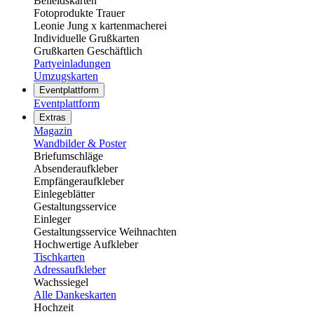
Beileidskarten
Fotoprodukte Trauer
Leonie Jung x kartenmacherei
Individuelle Grußkarten
Grußkarten Geschäftlich
Partyeinladungen
Umzugskarten
Eventplattform
Eventplattform
Extras
Magazin
Wandbilder & Poster
Briefumschläge
Absenderaufkleber
Empfängeraufkleber
Einlegeblätter
Gestaltungsservice
Einleger
Gestaltungsservice Weihnachten
Hochwertige Aufkleber
Tischkarten
Adressaufkleber
Wachssiegel
Alle Dankeskarten
Hochzeit