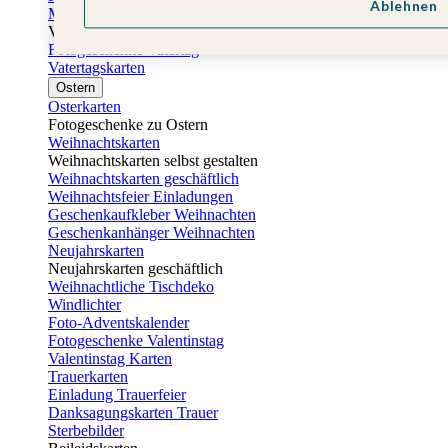
Ablehnen
Muttertagskarten
Vatertag
Fotogeschenke Vatertag
Vatertagskarten
Ostern
Osterkarten
Fotogeschenke zu Ostern
Weihnachtskarten
Weihnachtskarten selbst gestalten
Weihnachtskarten geschäftlich
Weihnachtsfeier Einladungen
Geschenkaufkleber Weihnachten
Geschenkanhänger Weihnachten
Neujahrskarten
Neujahrskarten geschäftlich
Weihnachtliche Tischdeko
Windlichter
Foto-Adventskalender
Fotogeschenke Valentinstag
Valentinstag Karten
Trauerkarten
Einladung Trauerfeier
Danksagungskarten Trauer
Sterbebilder