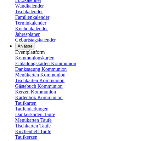
Fotokalender
Wandkalender
Tischkalender
Familienkalender
Terminkalender
Küchenkalender
Jahresplaner
Geburtstagskalender
Anlässe
Eventplattform
Kommunionskarten
Einladungskarten Kommunion
Danksagung Kommunion
Menükarten Kommunion
Tischkarten Kommunion
Gästebuch Kommunion
Kerzen Kommunion
Kartenbox Kommunion
Taufkarten
Taufeinladungen
Dankeskarten Taufe
Menükarten Taufe
Tischkarten Taufe
Kirchenheft Taufe
Taufkerzen