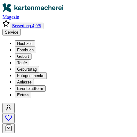
Magazin
Bewertung 4,9/5
Service
Hochzeit
Fotobuch
Geburt
Taufe
Geburtstag
Fotogeschenke
Anlässe
Eventplattform
Extras