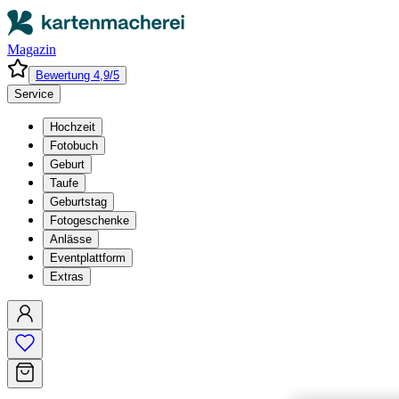
Magazin
Bewertung 4,9/5
Service
Hochzeit
Fotobuch
Geburt
Taufe
Geburtstag
Fotogeschenke
Anlässe
Eventplattform
Extras