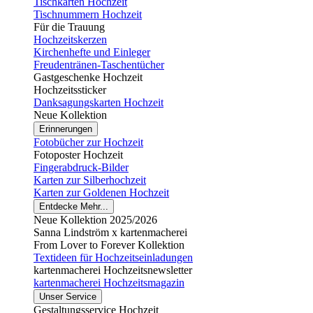
Tischkarten Hochzeit
Tischnummern Hochzeit
Für die Trauung
Hochzeitskerzen
Kirchenhefte und Einleger
Freudentränen-Taschentücher
Gastgeschenke Hochzeit
Hochzeitssticker
Danksagungskarten Hochzeit
Neue Kollektion
Erinnerungen
Fotobücher zur Hochzeit
Fotoposter Hochzeit
Fingerabdruck-Bilder
Karten zur Silberhochzeit
Karten zur Goldenen Hochzeit
Entdecke Mehr...
Neue Kollektion 2025/2026
Sanna Lindström x kartenmacherei
From Lover to Forever Kollektion
Textideen für Hochzeitseinladungen
kartenmacherei Hochzeitsnewsletter
kartenmacherei Hochzeitsmagazin
Unser Service
Gestaltungsservice Hochzeit