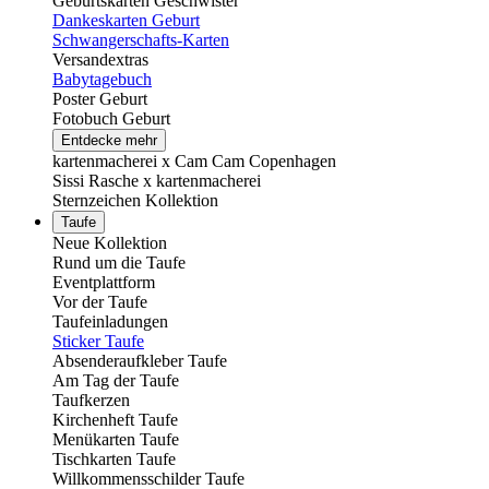
Geburtskarten Geschwister
Dankeskarten Geburt
Schwangerschafts-Karten
Versandextras
Babytagebuch
Poster Geburt
Fotobuch Geburt
Entdecke mehr
kartenmacherei x Cam Cam Copenhagen
Sissi Rasche x kartenmacherei
Sternzeichen Kollektion
Taufe
Neue Kollektion
Rund um die Taufe
Eventplattform
Vor der Taufe
Taufeinladungen
Sticker Taufe
Absenderaufkleber Taufe
Am Tag der Taufe
Taufkerzen
Kirchenheft Taufe
Menükarten Taufe
Tischkarten Taufe
Willkommensschilder Taufe