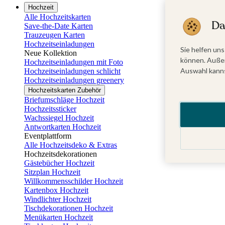
Hochzeit
Alle Hochzeitskarten
Da
Save-the-Date Karten
Trauzeugen Karten
Hochzeitseinladungen
Sie helfen uns
Neue Kollektion
können. Außer
Hochzeitseinladungen mit Foto
Auswahl kanns
Hochzeitseinladungen schlicht
Hochzeitseinladungen greenery
Hochzeitskarten Zubehör
Briefumschläge Hochzeit
Hochzeitssticker
Wachssiegel Hochzeit
Antwortkarten Hochzeit
Eventplattform
Alle Hochzeitsdeko & Extras
Hochzeitsdekorationen
Gästebücher Hochzeit
Sitzplan Hochzeit
Willkommensschilder Hochzeit
Kartenbox Hochzeit
Windlichter Hochzeit
Tischdekorationen Hochzeit
Menükarten Hochzeit