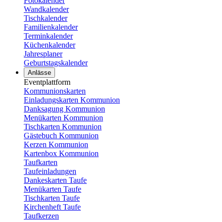
Fotokalender
Wandkalender
Tischkalender
Familienkalender
Terminkalender
Küchenkalender
Jahresplaner
Geburtstagskalender
Anlässe
Eventplattform
Kommunionskarten
Einladungskarten Kommunion
Danksagung Kommunion
Menükarten Kommunion
Tischkarten Kommunion
Gästebuch Kommunion
Kerzen Kommunion
Kartenbox Kommunion
Taufkarten
Taufeinladungen
Dankeskarten Taufe
Menükarten Taufe
Tischkarten Taufe
Kirchenheft Taufe
Taufkerzen