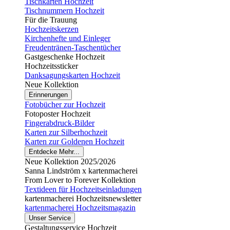
Tischkarten Hochzeit
Tischnummern Hochzeit
Für die Trauung
Hochzeitskerzen
Kirchenhefte und Einleger
Freudentränen-Taschentücher
Gastgeschenke Hochzeit
Hochzeitssticker
Danksagungskarten Hochzeit
Neue Kollektion
Erinnerungen
Fotobücher zur Hochzeit
Fotoposter Hochzeit
Fingerabdruck-Bilder
Karten zur Silberhochzeit
Karten zur Goldenen Hochzeit
Entdecke Mehr...
Neue Kollektion 2025/2026
Sanna Lindström x kartenmacherei
From Lover to Forever Kollektion
Textideen für Hochzeitseinladungen
kartenmacherei Hochzeitsnewsletter
kartenmacherei Hochzeitsmagazin
Unser Service
Gestaltungsservice Hochzeit