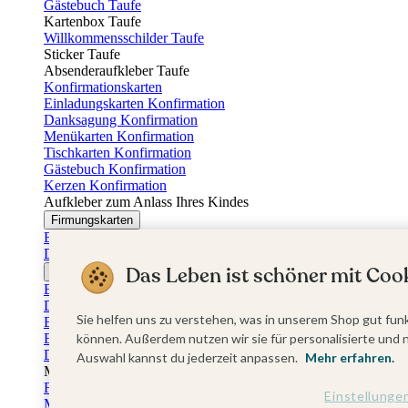
Gästebuch Taufe
Kartenbox Taufe
Willkommensschilder Taufe
Sticker Taufe
Absenderaufkleber Taufe
Konfirmationskarten
Einladungskarten Konfirmation
Danksagung Konfirmation
Menükarten Konfirmation
Tischkarten Konfirmation
Gästebuch Konfirmation
Kerzen Konfirmation
Aufkleber zum Anlass Ihres Kindes
Firmungskarten
Einladungskarten Firmung
Dankeskarten Firmung
Das Leben ist schöner mit Cook
Jugendweihekarten
Einladungskarten Jugendweihe
Dankeskarten Jugendweihe
Sie helfen uns zu verstehen, was in unserem Shop gut funk
Einschulungskarten
Einladungskarten Einschulung
können. Außerdem nutzen wir sie für personalisierte und 
Danksagung Einschulung
Auswahl kannst du jederzeit anpassen.
Mehr erfahren.
Muttertag
Fotogeschenke Muttertag
Einstellunge
Muttertagskarten