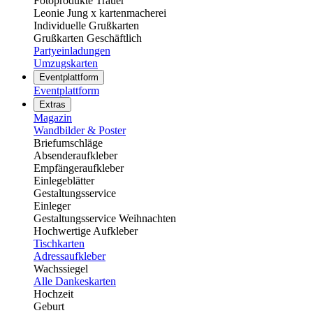
Fotoprodukte Trauer
Leonie Jung x kartenmacherei
Individuelle Grußkarten
Grußkarten Geschäftlich
Partyeinladungen
Umzugskarten
Eventplattform
Eventplattform
Extras
Magazin
Wandbilder & Poster
Briefumschläge
Absenderaufkleber
Empfängeraufkleber
Einlegeblätter
Gestaltungsservice
Einleger
Gestaltungsservice Weihnachten
Hochwertige Aufkleber
Tischkarten
Adressaufkleber
Wachssiegel
Alle Dankeskarten
Hochzeit
Geburt