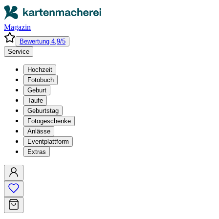
Magazin
Bewertung 4,9/5
Service
Hochzeit
Fotobuch
Geburt
Taufe
Geburtstag
Fotogeschenke
Anlässe
Eventplattform
Extras