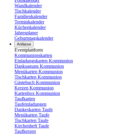
Fotokalender
Wandkalender
Tischkalender
Familienkalender
Terminkalender
Küchenkalender
Jahresplaner
Geburtstagskalender
Anlässe
Eventplattform
Kommunionskarten
Einladungskarten Kommunion
Danksagung Kommunion
Menükarten Kommunion
Tischkarten Kommunion
Gästebuch Kommunion
Kerzen Kommunion
Kartenbox Kommunion
Taufkarten
Taufeinladungen
Dankeskarten Taufe
Menükarten Taufe
Tischkarten Taufe
Kirchenheft Taufe
Taufkerzen