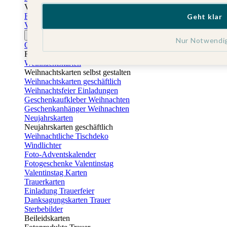
Vatertag
Fotogeschenke Vatertag
Geht klar
Vatertagskarten
Ostern
Nur Notwendi
Osterkarten
Fotogeschenke zu Ostern
Weihnachtskarten
Weihnachtskarten selbst gestalten
Weihnachtskarten geschäftlich
Weihnachtsfeier Einladungen
Geschenkaufkleber Weihnachten
Geschenkanhänger Weihnachten
Neujahrskarten
Neujahrskarten geschäftlich
Weihnachtliche Tischdeko
Windlichter
Foto-Adventskalender
Fotogeschenke Valentinstag
Valentinstag Karten
Trauerkarten
Einladung Trauerfeier
Danksagungskarten Trauer
Sterbebilder
Beileidskarten