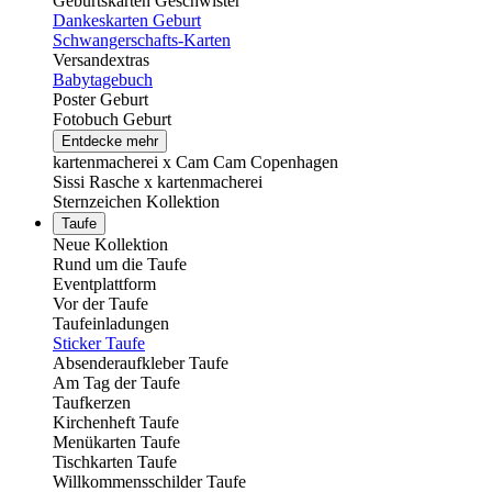
Geburtskarten Geschwister
Dankeskarten Geburt
Schwangerschafts-Karten
Versandextras
Babytagebuch
Poster Geburt
Fotobuch Geburt
Entdecke mehr
kartenmacherei x Cam Cam Copenhagen
Sissi Rasche x kartenmacherei
Sternzeichen Kollektion
Taufe
Neue Kollektion
Rund um die Taufe
Eventplattform
Vor der Taufe
Taufeinladungen
Sticker Taufe
Absenderaufkleber Taufe
Am Tag der Taufe
Taufkerzen
Kirchenheft Taufe
Menükarten Taufe
Tischkarten Taufe
Willkommensschilder Taufe