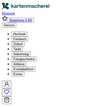
Magazin
Bewertung 4,9/5
Service
Hochzeit
Fotobuch
Geburt
Taufe
Geburtstag
Fotogeschenke
Anlässe
Eventplattform
Extras