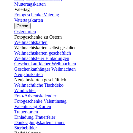
Muttertagskarten
Vatertag
Fotogeschenke Vatertag
Vatertagskarten
Ostern
Osterkarten
Fotogeschenke zu Ostern
Weihnachtskarten
Weihnachtskarten selbst gestalten
Weihnachtskarten geschäftlich
Weihnachtsfeier Einladungen
Geschenkaufkleber Weihnachten
Geschenkanhänger Weihnachten
Neujahrskarten
Neujahrskarten geschäftlich
Weihnachtliche Tischdeko
Windlichter
Foto-Adventskalender
Fotogeschenke Valentinstag
Valentinstag Karten
Trauerkarten
Einladung Trauerfeier
Danksagungskarten Trauer
Sterbebilder