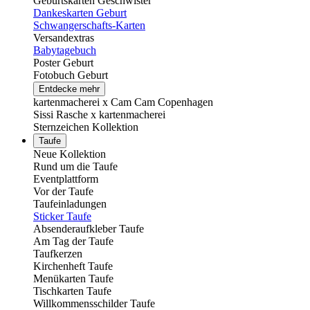
Geburtskarten Geschwister
Dankeskarten Geburt
Schwangerschafts-Karten
Versandextras
Babytagebuch
Poster Geburt
Fotobuch Geburt
Entdecke mehr
kartenmacherei x Cam Cam Copenhagen
Sissi Rasche x kartenmacherei
Sternzeichen Kollektion
Taufe
Neue Kollektion
Rund um die Taufe
Eventplattform
Vor der Taufe
Taufeinladungen
Sticker Taufe
Absenderaufkleber Taufe
Am Tag der Taufe
Taufkerzen
Kirchenheft Taufe
Menükarten Taufe
Tischkarten Taufe
Willkommensschilder Taufe