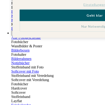
Fotobuch Geburtstag
Einstellunge
Eventplattform
Einladungskarten Kindergeburtstag
Geht klar
Kindergeburtstag Jungen
Kindergeburtstag Mädchen
Kindergeburtstag Unisex
Nur Notwendi
Einladungskarten 1. Geburtstag
Fotogeschenke
Alle Fotogeschenke
Fotobücher
Wandbilder & Poster
Bilderboxen
Fotohalter
Bilderrahmen
Notizbücher
Stoffeinband mit Foto
Softcover mit Foto
Stoffeinband mit Veredelung
Softcover mit Veredelung
Fotobücher
Hardcover
Softcover
Stoffeinband
Layflat