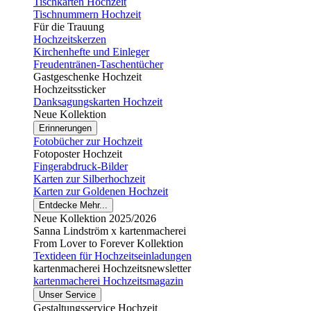
Tischkarten Hochzeit
Tischnummern Hochzeit
Für die Trauung
Hochzeitskerzen
Kirchenhefte und Einleger
Freudentränen-Taschentücher
Gastgeschenke Hochzeit
Hochzeitssticker
Danksagungskarten Hochzeit
Neue Kollektion
Erinnerungen
Fotobücher zur Hochzeit
Fotoposter Hochzeit
Fingerabdruck-Bilder
Karten zur Silberhochzeit
Karten zur Goldenen Hochzeit
Entdecke Mehr...
Neue Kollektion 2025/2026
Sanna Lindström x kartenmacherei
From Lover to Forever Kollektion
Textideen für Hochzeitseinladungen
kartenmacherei Hochzeitsnewsletter
kartenmacherei Hochzeitsmagazin
Unser Service
Gestaltungsservice Hochzeit