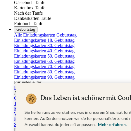
Gästebuch Taufe
Kartenbox Taufe
Nach der Taufe
Dankeskarten Taufe
Fotobuch Taufe
Geburtstag
Alle Einladungskarten Geburtstag
Einladungskarten 18. Geburtstag
Einladungskarten 30. Geburtstag
Einladungskarten 40. Geburtstag
Einladungskarten 50. Geburtstag
Einladungskarten 60. Geburtstag
Einladungskarten 70. Geburtstag
Einladungskarten 80. Geburtstag
Einladungskarten 90. Geburtstag
Für jedes Alter
Doppelgeburtstag Einladungen
Alle Geburtstagsextras
Das Leben ist schöner mit Cook
Gästebücher Geburtstag
Tischkarten Geburtstag
Menükarten Geburtstag
Sie helfen uns zu verstehen, was in unserem Shop gut funk
Weinetiketten Geburtstag
können. Außerdem nutzen wir sie für personalisierte und 
Kartenbox Geburtstag
Auswahl kannst du jederzeit anpassen.
Mehr erfahren.
Save the Date Karten
Dankeskarten Geburtstag