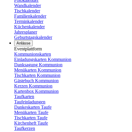
Fotokalender
Wandkalender
Tischkalender
Familienkalender
Terminkalender
Küchenkalender
Jahresplaner
Geburtstagskalender
Anlässe
Eventplattform
Kommunionskarten
Einladungskarten Kommunion
Danksagung Kommunion
Menükarten Kommunion
Tischkarten Kommunion
Gästebuch Kommunion
Kerzen Kommunion
Kartenbox Kommunion
Taufkarten
Taufeinladungen
Dankeskarten Taufe
Menükarten Taufe
Tischkarten Taufe
Kirchenheft Taufe
Taufkerzen