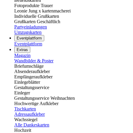
Beileidskarten
Fotoprodukte Trauer
Leonie Jung x kartenmacherei
Individuelle Grußkarten
Grußkarten Geschäftlich
Partyeinladungen
Umzugskarten
Eventplattform
Eventplattform
Extras
Magazin
Wandbilder & Poster
Briefumschläge
Absenderaufkleber
Empfängeraufkleber
Einlegeblätter
Gestaltungsservice
Einleger
Gestaltungsservice Weihnachten
Hochwertige Aufkleber
Tischkarten
Adressaufkleber
Wachssiegel
Alle Dankeskarten
Hochzeit