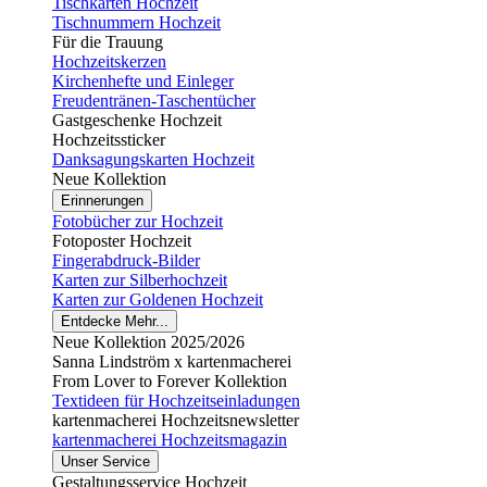
Tischkarten Hochzeit
Tischnummern Hochzeit
Für die Trauung
Hochzeitskerzen
Kirchenhefte und Einleger
Freudentränen-Taschentücher
Gastgeschenke Hochzeit
Hochzeitssticker
Danksagungskarten Hochzeit
Neue Kollektion
Erinnerungen
Fotobücher zur Hochzeit
Fotoposter Hochzeit
Fingerabdruck-Bilder
Karten zur Silberhochzeit
Karten zur Goldenen Hochzeit
Entdecke Mehr...
Neue Kollektion 2025/2026
Sanna Lindström x kartenmacherei
From Lover to Forever Kollektion
Textideen für Hochzeitseinladungen
kartenmacherei Hochzeitsnewsletter
kartenmacherei Hochzeitsmagazin
Unser Service
Gestaltungsservice Hochzeit