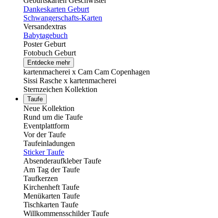
Geburtskarten Geschwister
Dankeskarten Geburt
Schwangerschafts-Karten
Versandextras
Babytagebuch
Poster Geburt
Fotobuch Geburt
Entdecke mehr
kartenmacherei x Cam Cam Copenhagen
Sissi Rasche x kartenmacherei
Sternzeichen Kollektion
Taufe
Neue Kollektion
Rund um die Taufe
Eventplattform
Vor der Taufe
Taufeinladungen
Sticker Taufe
Absenderaufkleber Taufe
Am Tag der Taufe
Taufkerzen
Kirchenheft Taufe
Menükarten Taufe
Tischkarten Taufe
Willkommensschilder Taufe