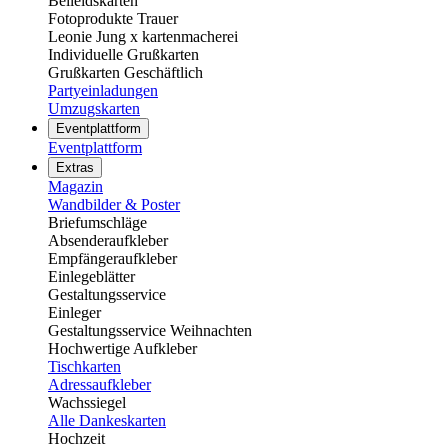
Beileidskarten
Fotoprodukte Trauer
Leonie Jung x kartenmacherei
Individuelle Grußkarten
Grußkarten Geschäftlich
Partyeinladungen
Umzugskarten
Eventplattform
Eventplattform
Extras
Magazin
Wandbilder & Poster
Briefumschläge
Absenderaufkleber
Empfängeraufkleber
Einlegeblätter
Gestaltungsservice
Einleger
Gestaltungsservice Weihnachten
Hochwertige Aufkleber
Tischkarten
Adressaufkleber
Wachssiegel
Alle Dankeskarten
Hochzeit