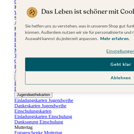
Gästebuch Taufe
Kartenbox Taufe
Das Leben ist schöner mit Cook
Willkommensschilder Taufe
Sticker Taufe
Absenderaufkleber Taufe
Sie helfen uns zu verstehen, was in unserem Shop gut funk
Fotobuch Taufe
können. Außerdem nutzen wir sie für personalisierte und 
Konfirmationskarten
Auswahl kannst du jederzeit anpassen.
Mehr erfahren.
Einladungskarten Konfirmation
Danksagung Konfirmation
Menükarten Konfirmation
Einstellunge
Tischkarten Konfirmation
Gästebuch Konfirmation
Geht klar
Kerzen Konfirmation
Aufkleber zum Anlass Ihres Kindes
Ablehnen
Firmungskarten
Einladungskarten Firmung
Dankeskarten Firmung
Jugendweihekarten
Einladungskarten Jugendweihe
Dankeskarten Jugendweihe
Einschulungskarten
Einladungskarten Einschulung
Danksagung Einschulung
Muttertag
Fotogeschenke Muttertag