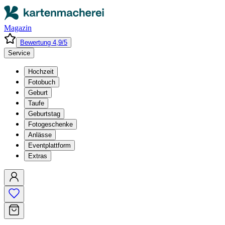
Magazin
Bewertung 4,9/5
Service
Hochzeit
Fotobuch
Geburt
Taufe
Geburtstag
Fotogeschenke
Anlässe
Eventplattform
Extras