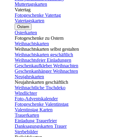
Muttertagskarten
Vatertag
Fotogeschenke Vatertag
Vatertagskarten
Ostern
Osterkarten
Fotogeschenke zu Ostern
Weihnachtskarten
Weihnachtskarten selbst gestalten
Weihnachtskarten geschäftlich
Weihnachtsfeier Einladungen
Geschenkaufkleber Weihnachten
Geschenkanhänger Weihnachten
Neujahrskarten
Neujahrskarten geschäftlich
Weihnachtliche Tischdeko
Windlichter
Foto-Adventskalender
Fotogeschenke Valentinstag
Valentinstag Karten
Trauerkarten
Einladung Trauerfeier
Danksagungskarten Trauer
Sterbebilder