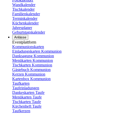
Fotokalender
Wandkalender
Tischkalender
Familienkalender
Terminkalender
Küchenkalender
Jahresplaner
Geburtstagskalender
Anlässe
Eventplattform
Kommunionskarten
Einladungskarten Kommunion
Danksagung Kommunion
Menükarten Kommunion
Tischkarten Kommunion
Gästebuch Kommunion
Kerzen Kommunion
Kartenbox Kommunion
Taufkarten
Taufeinladungen
Dankeskarten Taufe
Menükarten Taufe
Tischkarten Taufe
Kirchenheft Taufe
Taufkerzen