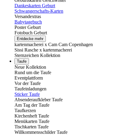
Geburtskarten Geschwister
Dankeskarten Geburt
Schwangerschafts-Karten
Versandextras
Babytagebuch
Poster Geburt
Fotobuch Geburt
Entdecke mehr
kartenmacherei x Cam Cam Copenhagen
Sissi Rasche x kartenmacherei
Sternzeichen Kollektion
Taufe
Neue Kollektion
Rund um die Taufe
Eventplattform
Vor der Taufe
Taufeinladungen
Sticker Taufe
Absenderaufkleber Taufe
Am Tag der Taufe
Taufkerzen
Kirchenheft Taufe
Menükarten Taufe
Tischkarten Taufe
Willkommensschilder Taufe