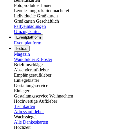
Beileidskarten
Fotoprodukte Trauer
Leonie Jung x kartenmacherei
Individuelle Grußkarten
Grußkarten Geschäftlich
Partyeinladungen
Umzugskarten
Eventplattform
Eventplattform
Extras
Magazin
Wandbilder & Poster
Briefumschläge
Absenderaufkleber
Empfängeraufkleber
Einlegeblätter
Gestaltungsservice
Einleger
Gestaltungsservice Weihnachten
Hochwertige Aufkleber
Tischkarten
Adressaufkleber
Wachssiegel
Alle Dankeskarten
Hochzeit