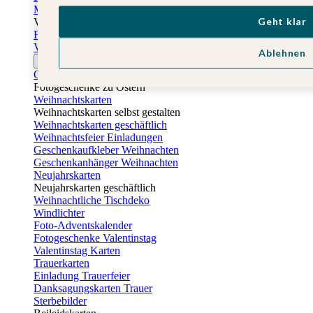
Muttertagskarten
Geht klar
Vatertag
Fotogeschenke Vatertag
Vatertagskarten
Ablehnen
Ostern
Osterkarten
Fotogeschenke zu Ostern
Weihnachtskarten
Weihnachtskarten selbst gestalten
Weihnachtskarten geschäftlich
Weihnachtsfeier Einladungen
Geschenkaufkleber Weihnachten
Geschenkanhänger Weihnachten
Neujahrskarten
Neujahrskarten geschäftlich
Weihnachtliche Tischdeko
Windlichter
Foto-Adventskalender
Fotogeschenke Valentinstag
Valentinstag Karten
Trauerkarten
Einladung Trauerfeier
Danksagungskarten Trauer
Sterbebilder