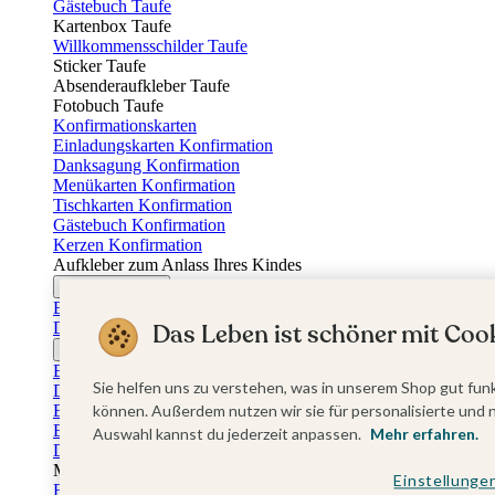
Gästebuch Taufe
Kartenbox Taufe
Willkommensschilder Taufe
Sticker Taufe
Absenderaufkleber Taufe
Fotobuch Taufe
Konfirmationskarten
Einladungskarten Konfirmation
Danksagung Konfirmation
Menükarten Konfirmation
Tischkarten Konfirmation
Gästebuch Konfirmation
Kerzen Konfirmation
Aufkleber zum Anlass Ihres Kindes
Firmungskarten
Einladungskarten Firmung
Dankeskarten Firmung
Das Leben ist schöner mit Cook
Jugendweihekarten
Einladungskarten Jugendweihe
Sie helfen uns zu verstehen, was in unserem Shop gut funk
Dankeskarten Jugendweihe
Einschulungskarten
können. Außerdem nutzen wir sie für personalisierte und 
Einladungskarten Einschulung
Auswahl kannst du jederzeit anpassen.
Mehr erfahren.
Danksagung Einschulung
Muttertag
Einstellunge
Fotogeschenke Muttertag