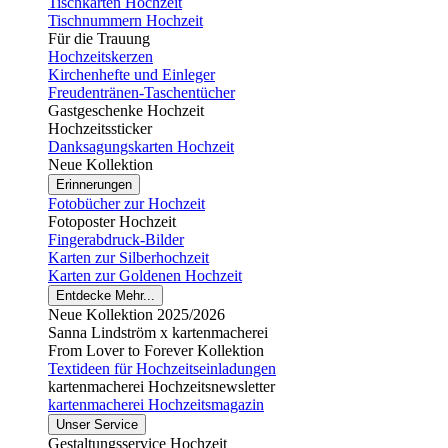
Tischkarten Hochzeit
Tischnummern Hochzeit
Für die Trauung
Hochzeitskerzen
Kirchenhefte und Einleger
Freudentränen-Taschentücher
Gastgeschenke Hochzeit
Hochzeitssticker
Danksagungskarten Hochzeit
Neue Kollektion
Erinnerungen
Fotobücher zur Hochzeit
Fotoposter Hochzeit
Fingerabdruck-Bilder
Karten zur Silberhochzeit
Karten zur Goldenen Hochzeit
Entdecke Mehr...
Neue Kollektion 2025/2026
Sanna Lindström x kartenmacherei
From Lover to Forever Kollektion
Textideen für Hochzeitseinladungen
kartenmacherei Hochzeitsnewsletter
kartenmacherei Hochzeitsmagazin
Unser Service
Gestaltungsservice Hochzeit