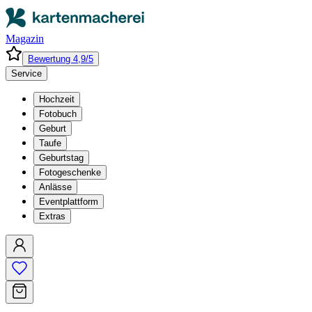
Magazin
Bewertung 4,9/5
Service
Hochzeit
Fotobuch
Geburt
Taufe
Geburtstag
Fotogeschenke
Anlässe
Eventplattform
Extras