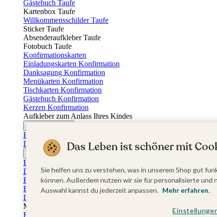
Gästebuch Taufe
Kartenbox Taufe
Willkommensschilder Taufe
Sticker Taufe
Absenderaufkleber Taufe
Fotobuch Taufe
Konfirmationskarten
Einladungskarten Konfirmation
Danksagung Konfirmation
Menükarten Konfirmation
Tischkarten Konfirmation
Gästebuch Konfirmation
Kerzen Konfirmation
Aufkleber zum Anlass Ihres Kindes
Firmungskarten
Einladungskarten Firmung
Dankeskarten Firmung
Das Leben ist schöner mit Cook
Jugendweihekarten
Einladungskarten Jugendweihe
Sie helfen uns zu verstehen, was in unserem Shop gut funk
Dankeskarten Jugendweihe
Einschulungskarten
können. Außerdem nutzen wir sie für personalisierte und 
Einladungskarten Einschulung
Auswahl kannst du jederzeit anpassen.
Mehr erfahren.
Danksagung Einschulung
Muttertag
Einstellunge
Fotogeschenke Muttertag