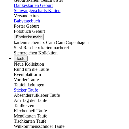
Geburtskarten Geschwister
Dankeskarten Geburt
Schwangerschafts-Karten
Versandextras
Babytagebuch
Poster Geburt
Fotobuch Geburt
Entdecke mehr
kartenmacherei x Cam Cam Copenhagen
Sissi Rasche x kartenmacherei
Sternzeichen Kollektion
Taufe
Neue Kollektion
Rund um die Taufe
Eventplattform
Vor der Taufe
Taufeinladungen
Sticker Taufe
Absenderaufkleber Taufe
Am Tag der Taufe
Taufkerzen
Kirchenheft Taufe
Menükarten Taufe
Tischkarten Taufe
Willkommensschilder Taufe