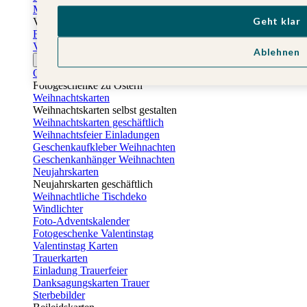
Muttertagskarten
Geht klar
Vatertag
Fotogeschenke Vatertag
Vatertagskarten
Ablehnen
Ostern
Osterkarten
Fotogeschenke zu Ostern
Weihnachtskarten
Weihnachtskarten selbst gestalten
Weihnachtskarten geschäftlich
Weihnachtsfeier Einladungen
Geschenkaufkleber Weihnachten
Geschenkanhänger Weihnachten
Neujahrskarten
Neujahrskarten geschäftlich
Weihnachtliche Tischdeko
Windlichter
Foto-Adventskalender
Fotogeschenke Valentinstag
Valentinstag Karten
Trauerkarten
Einladung Trauerfeier
Danksagungskarten Trauer
Sterbebilder