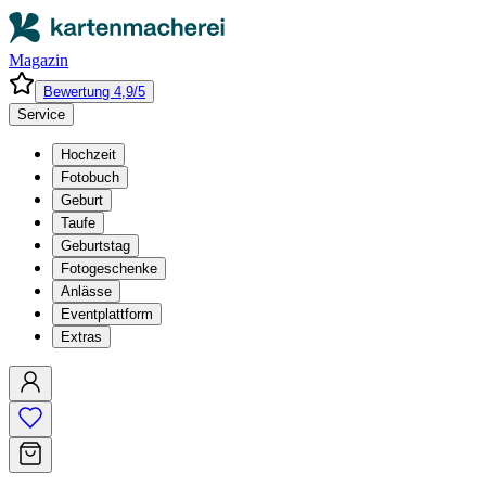
Magazin
Bewertung 4,9/5
Service
Hochzeit
Fotobuch
Geburt
Taufe
Geburtstag
Fotogeschenke
Anlässe
Eventplattform
Extras