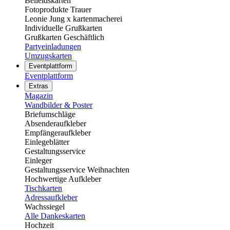
Beileidskarten
Fotoprodukte Trauer
Leonie Jung x kartenmacherei
Individuelle Grußkarten
Grußkarten Geschäftlich
Partyeinladungen
Umzugskarten
Eventplattform
Eventplattform
Extras
Magazin
Wandbilder & Poster
Briefumschläge
Absenderaufkleber
Empfängeraufkleber
Einlegeblätter
Gestaltungsservice
Einleger
Gestaltungsservice Weihnachten
Hochwertige Aufkleber
Tischkarten
Adressaufkleber
Wachssiegel
Alle Dankeskarten
Hochzeit