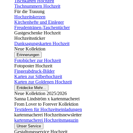
Tischkarten Hochzeit
Tischnummern Hochzeit
Für die Trauung
Hochzeitskerzen
Kirchenhefte und Einleger
Freudentränen-Taschentücher
Gastgeschenke Hochzeit
Hochzeitssticker
Danksagungskarten Hochzeit
Neue Kollektion
Erinnerungen
Fotobücher zur Hochzeit
Fotoposter Hochzeit
Fingerabdruck-Bilder
Karten zur Silberhochzeit
Karten zur Goldenen Hochzeit
Entdecke Mehr...
Neue Kollektion 2025/2026
Sanna Lindström x kartenmacherei
From Lover to Forever Kollektion
Textideen für Hochzeitseinladungen
kartenmacherei Hochzeitsnewsletter
kartenmacherei Hochzeitsmagazin
Unser Service
Gestaltungsservice Hochzeit