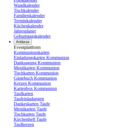
Fotokalender
Wandkalender
Tischkalender
Familienkalender
Terminkalender
Küchenkalender
Jahresplaner
Geburtstagskalender
Anlässe
Eventplattform
Kommunionskarten
Einladungskarten Kommunion
Danksagung Kommunion
Menükarten Kommunion
Tischkarten Kommunion
Gästebuch Kommunion
Kerzen Kommunion
Kartenbox Kommunion
Taufkarten
Taufeinladungen
Dankeskarten Taufe
Menükarten Taufe
Tischkarten Taufe
Kirchenheft Taufe
Taufkerzen