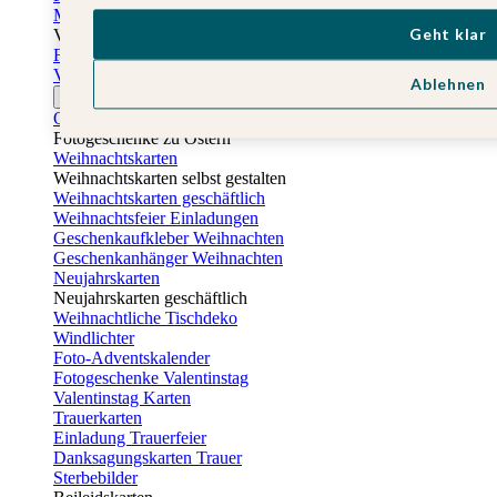
Muttertagskarten
Geht klar
Vatertag
Fotogeschenke Vatertag
Vatertagskarten
Ablehnen
Ostern
Osterkarten
Fotogeschenke zu Ostern
Weihnachtskarten
Weihnachtskarten selbst gestalten
Weihnachtskarten geschäftlich
Weihnachtsfeier Einladungen
Geschenkaufkleber Weihnachten
Geschenkanhänger Weihnachten
Neujahrskarten
Neujahrskarten geschäftlich
Weihnachtliche Tischdeko
Windlichter
Foto-Adventskalender
Fotogeschenke Valentinstag
Valentinstag Karten
Trauerkarten
Einladung Trauerfeier
Danksagungskarten Trauer
Sterbebilder