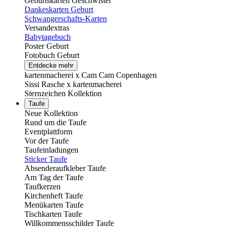
Geburtskarten Geschwister
Dankeskarten Geburt
Schwangerschafts-Karten
Versandextras
Babytagebuch
Poster Geburt
Fotobuch Geburt
Entdecke mehr
kartenmacherei x Cam Cam Copenhagen
Sissi Rasche x kartenmacherei
Sternzeichen Kollektion
Taufe
Neue Kollektion
Rund um die Taufe
Eventplattform
Vor der Taufe
Taufeinladungen
Sticker Taufe
Absenderaufkleber Taufe
Am Tag der Taufe
Taufkerzen
Kirchenheft Taufe
Menükarten Taufe
Tischkarten Taufe
Willkommensschilder Taufe