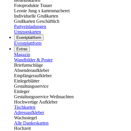
Beileidskarten
Fotoprodukte Trauer
Leonie Jung x kartenmacherei
Individuelle Grußkarten
Grußkarten Geschäftlich
Partyeinladungen
Umzugskarten
Eventplattform
Eventplattform
Extras
Magazin
Wandbilder & Poster
Briefumschläge
Absenderaufkleber
Empfängeraufkleber
Einlegeblätter
Gestaltungsservice
Einleger
Gestaltungsservice Weihnachten
Hochwertige Aufkleber
Tischkarten
Adressaufkleber
Wachssiegel
Alle Dankeskarten
Hochzeit