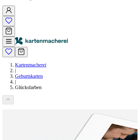
Kartenmacherei
|
Geburtskarten
|
Glücksfarben