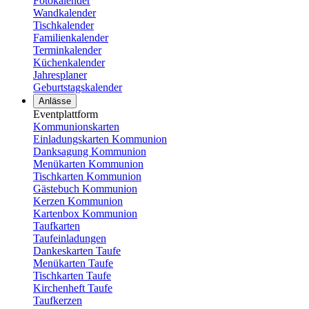
Fotokalender
Wandkalender
Tischkalender
Familienkalender
Terminkalender
Küchenkalender
Jahresplaner
Geburtstagskalender
Anlässe
Eventplattform
Kommunionskarten
Einladungskarten Kommunion
Danksagung Kommunion
Menükarten Kommunion
Tischkarten Kommunion
Gästebuch Kommunion
Kerzen Kommunion
Kartenbox Kommunion
Taufkarten
Taufeinladungen
Dankeskarten Taufe
Menükarten Taufe
Tischkarten Taufe
Kirchenheft Taufe
Taufkerzen