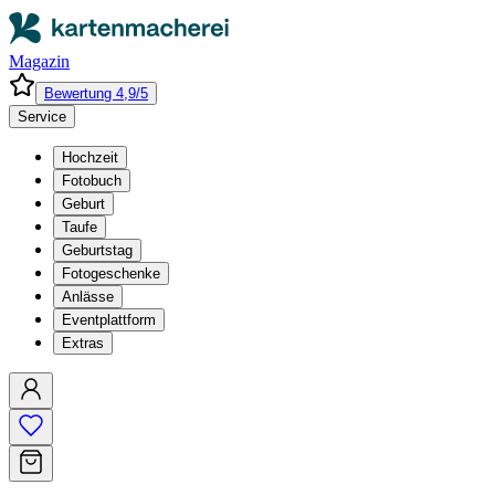
Magazin
Bewertung 4,9/5
Service
Hochzeit
Fotobuch
Geburt
Taufe
Geburtstag
Fotogeschenke
Anlässe
Eventplattform
Extras