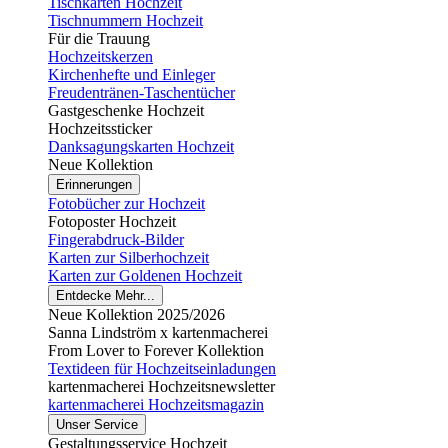
Tischkarten Hochzeit
Tischnummern Hochzeit
Für die Trauung
Hochzeitskerzen
Kirchenhefte und Einleger
Freudentränen-Taschentücher
Gastgeschenke Hochzeit
Hochzeitssticker
Danksagungskarten Hochzeit
Neue Kollektion
Erinnerungen
Fotobücher zur Hochzeit
Fotoposter Hochzeit
Fingerabdruck-Bilder
Karten zur Silberhochzeit
Karten zur Goldenen Hochzeit
Entdecke Mehr...
Neue Kollektion 2025/2026
Sanna Lindström x kartenmacherei
From Lover to Forever Kollektion
Textideen für Hochzeitseinladungen
kartenmacherei Hochzeitsnewsletter
kartenmacherei Hochzeitsmagazin
Unser Service
Gestaltungsservice Hochzeit