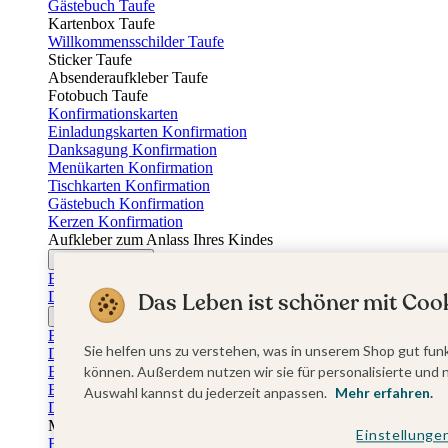
Gästebuch Taufe
Kartenbox Taufe
Willkommensschilder Taufe
Sticker Taufe
Absenderaufkleber Taufe
Fotobuch Taufe
Konfirmationskarten
Einladungskarten Konfirmation
Danksagung Konfirmation
Menükarten Konfirmation
Tischkarten Konfirmation
Gästebuch Konfirmation
Kerzen Konfirmation
Aufkleber zum Anlass Ihres Kindes
Firmungskarten
Einladungskarten Firmung
Dankeskarten Firmung
Das Leben ist schöner mit Cook
Jugendweihekarten
Einladungskarten Jugendweihe
Sie helfen uns zu verstehen, was in unserem Shop gut funk
Dankeskarten Jugendweihe
Einschulungskarten
können. Außerdem nutzen wir sie für personalisierte und 
Einladungskarten Einschulung
Auswahl kannst du jederzeit anpassen.
Mehr erfahren.
Danksagung Einschulung
Muttertag
Einstellunge
Fotogeschenke Muttertag