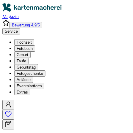
Magazin
Bewertung 4,9/5
Service
Hochzeit
Fotobuch
Geburt
Taufe
Geburtstag
Fotogeschenke
Anlässe
Eventplattform
Extras