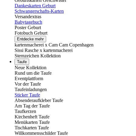
Geburtskarten Geschwister
Dankeskarten Geburt
Schwangerschafts-Karten
Versandextras
Babytagebuch
Poster Geburt
Fotobuch Geburt
Entdecke mehr
kartenmacherei x Cam Cam Copenhagen
Sissi Rasche x kartenmacherei
Sternzeichen Kollektion
Taufe
Neue Kollektion
Rund um die Taufe
Eventplattform
Vor der Taufe
Taufeinladungen
Sticker Taufe
Absenderaufkleber Taufe
Am Tag der Taufe
Taufkerzen
Kirchenheft Taufe
Menükarten Taufe
Tischkarten Taufe
Willkommensschilder Taufe