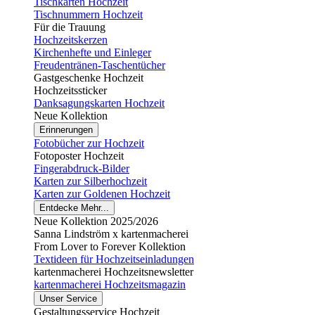
Tischkarten Hochzeit
Tischnummern Hochzeit
Für die Trauung
Hochzeitskerzen
Kirchenhefte und Einleger
Freudentränen-Taschentücher
Gastgeschenke Hochzeit
Hochzeitssticker
Danksagungskarten Hochzeit
Neue Kollektion
Erinnerungen
Fotobücher zur Hochzeit
Fotoposter Hochzeit
Fingerabdruck-Bilder
Karten zur Silberhochzeit
Karten zur Goldenen Hochzeit
Entdecke Mehr...
Neue Kollektion 2025/2026
Sanna Lindström x kartenmacherei
From Lover to Forever Kollektion
Textideen für Hochzeitseinladungen
kartenmacherei Hochzeitsnewsletter
kartenmacherei Hochzeitsmagazin
Unser Service
Gestaltungsservice Hochzeit