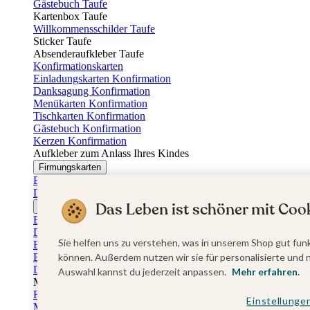
Gästebuch Taufe
Kartenbox Taufe
Willkommensschilder Taufe
Sticker Taufe
Absenderaufkleber Taufe
Konfirmationskarten
Einladungskarten Konfirmation
Danksagung Konfirmation
Menükarten Konfirmation
Tischkarten Konfirmation
Gästebuch Konfirmation
Kerzen Konfirmation
Aufkleber zum Anlass Ihres Kindes
Firmungskarten
Einladungskarten Firmung
Dankeskarten Firmung
Das Leben ist schöner mit Cook
Jugendweihekarten
Einladungskarten Jugendweihe
Dankeskarten Jugendweihe
Sie helfen uns zu verstehen, was in unserem Shop gut funk
Einschulungskarten
Einladungskarten Einschulung
können. Außerdem nutzen wir sie für personalisierte und 
Danksagung Einschulung
Auswahl kannst du jederzeit anpassen.
Mehr erfahren.
Muttertag
Fotogeschenke Muttertag
Einstellunge
Muttertagskarten