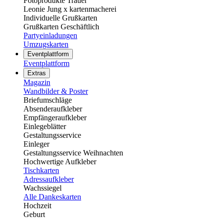
Fotoprodukte Trauer
Leonie Jung x kartenmacherei
Individuelle Grußkarten
Grußkarten Geschäftlich
Partyeinladungen
Umzugskarten
Eventplattform
Eventplattform
Extras
Magazin
Wandbilder & Poster
Briefumschläge
Absenderaufkleber
Empfängeraufkleber
Einlegeblätter
Gestaltungsservice
Einleger
Gestaltungsservice Weihnachten
Hochwertige Aufkleber
Tischkarten
Adressaufkleber
Wachssiegel
Alle Dankeskarten
Hochzeit
Geburt