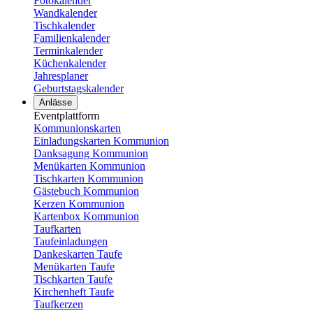
Fotokalender
Wandkalender
Tischkalender
Familienkalender
Terminkalender
Küchenkalender
Jahresplaner
Geburtstagskalender
Anlässe
Eventplattform
Kommunionskarten
Einladungskarten Kommunion
Danksagung Kommunion
Menükarten Kommunion
Tischkarten Kommunion
Gästebuch Kommunion
Kerzen Kommunion
Kartenbox Kommunion
Taufkarten
Taufeinladungen
Dankeskarten Taufe
Menükarten Taufe
Tischkarten Taufe
Kirchenheft Taufe
Taufkerzen