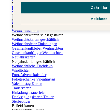
Vatertag
Geht klar
Fotogeschenke Vatertag
Vatertagskarten
Ostern
Ablehnen
Osterkarten
Fotogeschenke zu Ostern
Weihnachtskarten
Weihnachtskarten selbst gestalten
Weihnachtskarten geschäftlich
Weihnachtsfeier Einladungen
Geschenkaufkleber Weihnachten
Geschenkanhänger Weihnachten
Neujahrskarten
Neujahrskarten geschäftlich
Weihnachtliche Tischdeko
Windlichter
Foto-Adventskalender
Fotogeschenke Valentinstag
Valentinstag Karten
Trauerkarten
Einladung Trauerfeier
Danksagungskarten Trauer
Sterbebilder
Beileidskarten