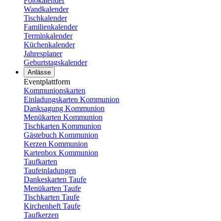
Fotokalender
Wandkalender
Tischkalender
Familienkalender
Terminkalender
Küchenkalender
Jahresplaner
Geburtstagskalender
Anlässe
Eventplattform
Kommunionskarten
Einladungskarten Kommunion
Danksagung Kommunion
Menükarten Kommunion
Tischkarten Kommunion
Gästebuch Kommunion
Kerzen Kommunion
Kartenbox Kommunion
Taufkarten
Taufeinladungen
Dankeskarten Taufe
Menükarten Taufe
Tischkarten Taufe
Kirchenheft Taufe
Taufkerzen