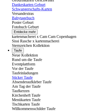
Geburtskarten Geschwister
Dankeskarten Geburt
Schwangerschafts-Karten
Versandextras
Babytagebuch
Poster Geburt
Fotobuch Geburt
Entdecke mehr
kartenmacherei x Cam Cam Copenhagen
Sissi Rasche x kartenmacherei
Sternzeichen Kollektion
Taufe
Neue Kollektion
Rund um die Taufe
Eventplattform
Vor der Taufe
Taufeinladungen
Sticker Taufe
Absenderaufkleber Taufe
Am Tag der Taufe
Taufkerzen
Kirchenheft Taufe
Menükarten Taufe
Tischkarten Taufe
Willkommensschilder Taufe