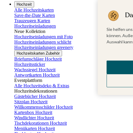
Hochzeit
Alle Hochzeitskarten
Da
Save-the-Date Karten
Trauzeugen Karten
Hochzeitseinladungen
Sie helfen uns
Neue Kollektion
können. Außer
Hochzeitseinladungen mit Foto
Auswahl kanns
Hochzeitseinladungen schlicht
Hochzeitseinladungen greenery
Hochzeitskarten Zubehör
Briefumschläge Hochzeit
Hochzeitssticker
Wachssiegel Hochzeit
Antwortkarten Hochzeit
Eventplattform
Alle Hochzeitsdeko & Extras
Hochzeitsdekorationen
Gästebücher Hochzeit
Sitzplan Hochzeit
Willkommensschilder Hochzeit
Kartenbox Hochzeit
Windlichter Hochzeit
Tischdekorationen Hochzeit
Menükarten Hochzeit