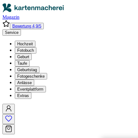
Magazin
Bewertung 4,9/5
Service
Hochzeit
Fotobuch
Geburt
Taufe
Geburtstag
Fotogeschenke
Anlässe
Eventplattform
Extras