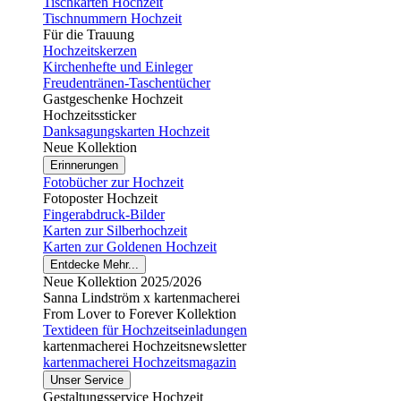
Tischkarten Hochzeit
Tischnummern Hochzeit
Für die Trauung
Hochzeitskerzen
Kirchenhefte und Einleger
Freudentränen-Taschentücher
Gastgeschenke Hochzeit
Hochzeitssticker
Danksagungskarten Hochzeit
Neue Kollektion
Erinnerungen
Fotobücher zur Hochzeit
Fotoposter Hochzeit
Fingerabdruck-Bilder
Karten zur Silberhochzeit
Karten zur Goldenen Hochzeit
Entdecke Mehr...
Neue Kollektion 2025/2026
Sanna Lindström x kartenmacherei
From Lover to Forever Kollektion
Textideen für Hochzeitseinladungen
kartenmacherei Hochzeitsnewsletter
kartenmacherei Hochzeitsmagazin
Unser Service
Gestaltungsservice Hochzeit