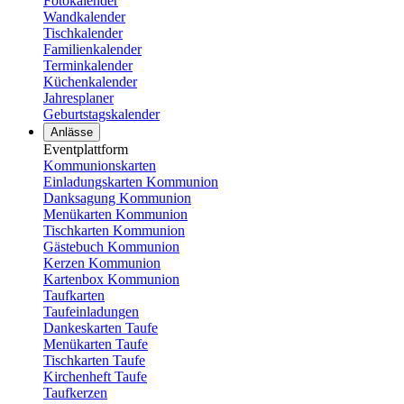
Fotokalender
Wandkalender
Tischkalender
Familienkalender
Terminkalender
Küchenkalender
Jahresplaner
Geburtstagskalender
Anlässe
Eventplattform
Kommunionskarten
Einladungskarten Kommunion
Danksagung Kommunion
Menükarten Kommunion
Tischkarten Kommunion
Gästebuch Kommunion
Kerzen Kommunion
Kartenbox Kommunion
Taufkarten
Taufeinladungen
Dankeskarten Taufe
Menükarten Taufe
Tischkarten Taufe
Kirchenheft Taufe
Taufkerzen