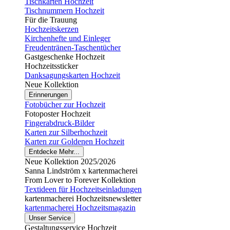
Tischkarten Hochzeit
Tischnummern Hochzeit
Für die Trauung
Hochzeitskerzen
Kirchenhefte und Einleger
Freudentränen-Taschentücher
Gastgeschenke Hochzeit
Hochzeitssticker
Danksagungskarten Hochzeit
Neue Kollektion
Erinnerungen
Fotobücher zur Hochzeit
Fotoposter Hochzeit
Fingerabdruck-Bilder
Karten zur Silberhochzeit
Karten zur Goldenen Hochzeit
Entdecke Mehr...
Neue Kollektion 2025/2026
Sanna Lindström x kartenmacherei
From Lover to Forever Kollektion
Textideen für Hochzeitseinladungen
kartenmacherei Hochzeitsnewsletter
kartenmacherei Hochzeitsmagazin
Unser Service
Gestaltungsservice Hochzeit