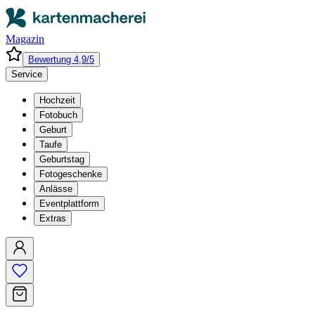
Magazin
Bewertung 4,9/5
Service
Hochzeit
Fotobuch
Geburt
Taufe
Geburtstag
Fotogeschenke
Anlässe
Eventplattform
Extras