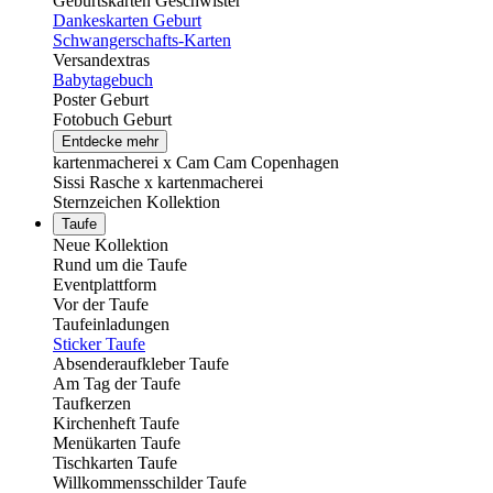
Geburtskarten Geschwister
Dankeskarten Geburt
Schwangerschafts-Karten
Versandextras
Babytagebuch
Poster Geburt
Fotobuch Geburt
Entdecke mehr
kartenmacherei x Cam Cam Copenhagen
Sissi Rasche x kartenmacherei
Sternzeichen Kollektion
Taufe
Neue Kollektion
Rund um die Taufe
Eventplattform
Vor der Taufe
Taufeinladungen
Sticker Taufe
Absenderaufkleber Taufe
Am Tag der Taufe
Taufkerzen
Kirchenheft Taufe
Menükarten Taufe
Tischkarten Taufe
Willkommensschilder Taufe