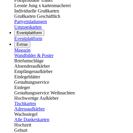
Fotoprodukte Trauer
Leonie Jung x kartenmacherei
Individuelle Grußkarten
Grußkarten Geschäftlich
Partyeinladungen
Umzugskarten
Eventplattform
Eventplattform
Extras
Magazin
Wandbilder & Poster
Briefumschläge
Absenderaufkleber
Empfängeraufkleber
Einlegeblätter
Gestaltungsservice
Einleger
Gestaltungsservice Weihnachten
Hochwertige Aufkleber
Tischkarten
Adressaufkleber
Wachssiegel
Alle Dankeskarten
Hochzeit
Geburt