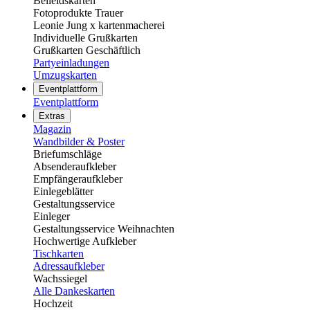
Beileidskarten
Fotoprodukte Trauer
Leonie Jung x kartenmacherei
Individuelle Grußkarten
Grußkarten Geschäftlich
Partyeinladungen
Umzugskarten
Eventplattform
Eventplattform
Extras
Magazin
Wandbilder & Poster
Briefumschläge
Absenderaufkleber
Empfängeraufkleber
Einlegeblätter
Gestaltungsservice
Einleger
Gestaltungsservice Weihnachten
Hochwertige Aufkleber
Tischkarten
Adressaufkleber
Wachssiegel
Alle Dankeskarten
Hochzeit