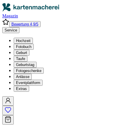
Magazin
Bewertung 4,9/5
Service
Hochzeit
Fotobuch
Geburt
Taufe
Geburtstag
Fotogeschenke
Anlässe
Eventplattform
Extras