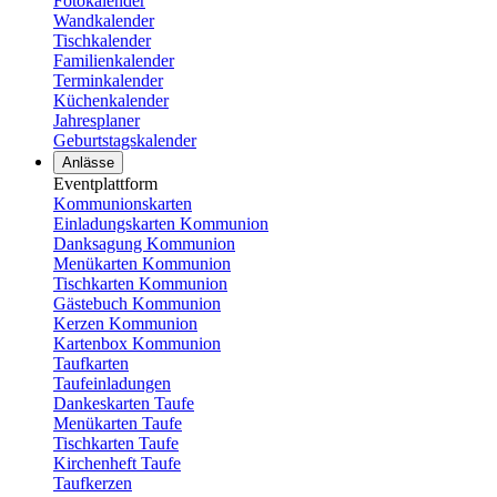
Fotokalender
Wandkalender
Tischkalender
Familienkalender
Terminkalender
Küchenkalender
Jahresplaner
Geburtstagskalender
Anlässe
Eventplattform
Kommunionskarten
Einladungskarten Kommunion
Danksagung Kommunion
Menükarten Kommunion
Tischkarten Kommunion
Gästebuch Kommunion
Kerzen Kommunion
Kartenbox Kommunion
Taufkarten
Taufeinladungen
Dankeskarten Taufe
Menükarten Taufe
Tischkarten Taufe
Kirchenheft Taufe
Taufkerzen