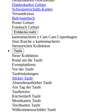
Geburtskarten Geschwister
Dankeskarten Geburt
Schwangerschafts-Karten
Versandextras
Babytagebuch
Poster Geburt
Fotobuch Geburt
Entdecke mehr
kartenmacherei x Cam Cam Copenhagen
Sissi Rasche x kartenmacherei
Sternzeichen Kollektion
Taufe
Neue Kollektion
Rund um die Taufe
Eventplattform
Vor der Taufe
Taufeinladungen
Sticker Taufe
Absenderaufkleber Taufe
Am Tag der Taufe
Taufkerzen
Kirchenheft Taufe
Menükarten Taufe
Tischkarten Taufe
Willkommensschilder Taufe