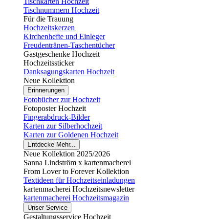
Tischkarten Hochzeit
Tischnummern Hochzeit
Für die Trauung
Hochzeitskerzen
Kirchenhefte und Einleger
Freudentränen-Taschentücher
Gastgeschenke Hochzeit
Hochzeitssticker
Danksagungskarten Hochzeit
Neue Kollektion
Erinnerungen
Fotobücher zur Hochzeit
Fotoposter Hochzeit
Fingerabdruck-Bilder
Karten zur Silberhochzeit
Karten zur Goldenen Hochzeit
Entdecke Mehr...
Neue Kollektion 2025/2026
Sanna Lindström x kartenmacherei
From Lover to Forever Kollektion
Textideen für Hochzeitseinladungen
kartenmacherei Hochzeitsnewsletter
kartenmacherei Hochzeitsmagazin
Unser Service
Gestaltungsservice Hochzeit