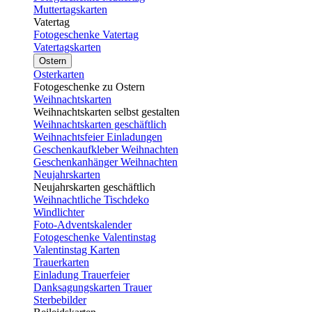
Muttertagskarten
Vatertag
Fotogeschenke Vatertag
Vatertagskarten
Ostern
Osterkarten
Fotogeschenke zu Ostern
Weihnachtskarten
Weihnachtskarten selbst gestalten
Weihnachtskarten geschäftlich
Weihnachtsfeier Einladungen
Geschenkaufkleber Weihnachten
Geschenkanhänger Weihnachten
Neujahrskarten
Neujahrskarten geschäftlich
Weihnachtliche Tischdeko
Windlichter
Foto-Adventskalender
Fotogeschenke Valentinstag
Valentinstag Karten
Trauerkarten
Einladung Trauerfeier
Danksagungskarten Trauer
Sterbebilder