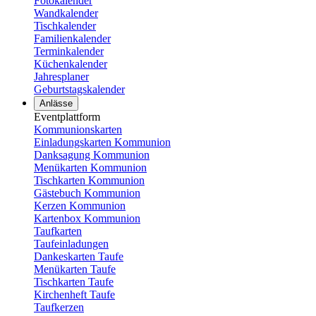
Fotokalender
Wandkalender
Tischkalender
Familienkalender
Terminkalender
Küchenkalender
Jahresplaner
Geburtstagskalender
Anlässe
Eventplattform
Kommunionskarten
Einladungskarten Kommunion
Danksagung Kommunion
Menükarten Kommunion
Tischkarten Kommunion
Gästebuch Kommunion
Kerzen Kommunion
Kartenbox Kommunion
Taufkarten
Taufeinladungen
Dankeskarten Taufe
Menükarten Taufe
Tischkarten Taufe
Kirchenheft Taufe
Taufkerzen