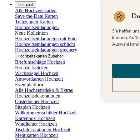
Hochzeit
Alle Hochzeitskarten
Da
Save-the-Date Karten
Trauzeugen Karten
Hochzeitseinladungen
Sie helfen uns
Neue Kollektion
können. Außer
Hochzeitseinladungen mit Foto
Auswahl kanns
Hochzeitseinladungen schlicht
Hochzeitseinladungen greenery
Hochzeitskarten Zubehör
Briefumschläge Hochzeit
Hochzeitssticker
Wachssiegel Hochzeit
Antwortkarten Hochzeit
Eventplattform
Alle Hochzeitsdeko & Extras
Hochzeitsdekorationen
Gästebücher Hochzeit
Sitzplan Hochzeit
Willkommensschilder Hochzeit
Kartenbox Hochzeit
Windlichter Hochzeit
Tischdekorationen Hochzeit
Menükarten Hochzeit