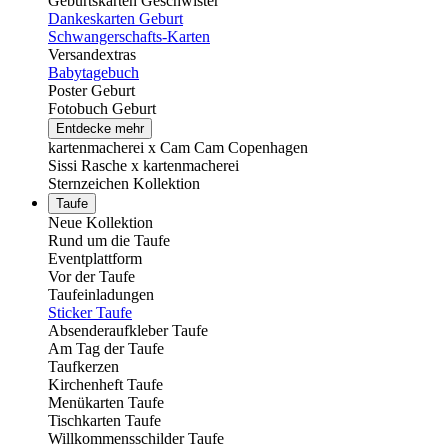
Geburtskarten Geschwister
Dankeskarten Geburt
Schwangerschafts-Karten
Versandextras
Babytagebuch
Poster Geburt
Fotobuch Geburt
Entdecke mehr
kartenmacherei x Cam Cam Copenhagen
Sissi Rasche x kartenmacherei
Sternzeichen Kollektion
Taufe
Neue Kollektion
Rund um die Taufe
Eventplattform
Vor der Taufe
Taufeinladungen
Sticker Taufe
Absenderaufkleber Taufe
Am Tag der Taufe
Taufkerzen
Kirchenheft Taufe
Menükarten Taufe
Tischkarten Taufe
Willkommensschilder Taufe