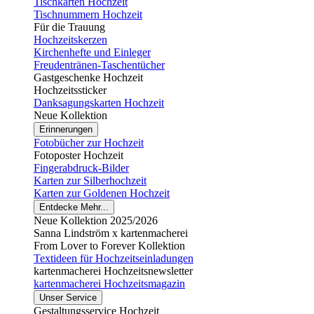
Tischkarten Hochzeit
Tischnummern Hochzeit
Für die Trauung
Hochzeitskerzen
Kirchenhefte und Einleger
Freudentränen-Taschentücher
Gastgeschenke Hochzeit
Hochzeitssticker
Danksagungskarten Hochzeit
Neue Kollektion
Erinnerungen
Fotobücher zur Hochzeit
Fotoposter Hochzeit
Fingerabdruck-Bilder
Karten zur Silberhochzeit
Karten zur Goldenen Hochzeit
Entdecke Mehr...
Neue Kollektion 2025/2026
Sanna Lindström x kartenmacherei
From Lover to Forever Kollektion
Textideen für Hochzeitseinladungen
kartenmacherei Hochzeitsnewsletter
kartenmacherei Hochzeitsmagazin
Unser Service
Gestaltungsservice Hochzeit