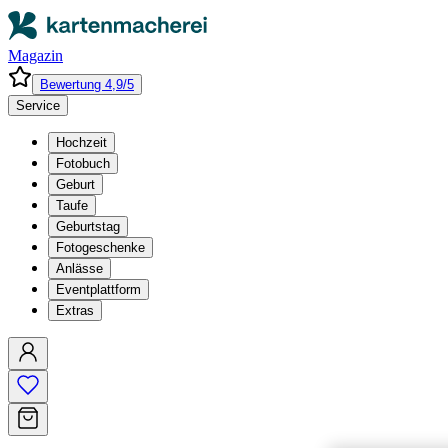
Magazin
Bewertung 4,9/5
Service
Hochzeit
Fotobuch
Geburt
Taufe
Geburtstag
Fotogeschenke
Anlässe
Eventplattform
Extras