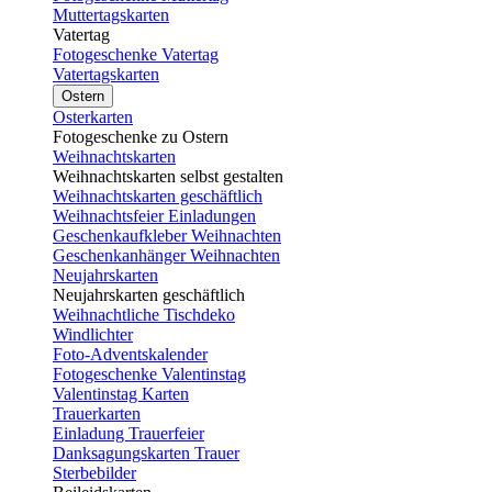
Muttertagskarten
Vatertag
Fotogeschenke Vatertag
Vatertagskarten
Ostern
Osterkarten
Fotogeschenke zu Ostern
Weihnachtskarten
Weihnachtskarten selbst gestalten
Weihnachtskarten geschäftlich
Weihnachtsfeier Einladungen
Geschenkaufkleber Weihnachten
Geschenkanhänger Weihnachten
Neujahrskarten
Neujahrskarten geschäftlich
Weihnachtliche Tischdeko
Windlichter
Foto-Adventskalender
Fotogeschenke Valentinstag
Valentinstag Karten
Trauerkarten
Einladung Trauerfeier
Danksagungskarten Trauer
Sterbebilder