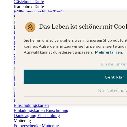
Gästebuch Taufe
Kartenbox Taufe
Willkommensschilder Taufe
Sticker Taufe
Absenderaufkleber Taufe
Das Leben ist schöner mit Cook
Fotobuch Taufe
Konfirmationskarten
Einladungskarten Konfirmation
Sie helfen uns zu verstehen, was in unserem Shop gut funk
Danksagung Konfirmation
können. Außerdem nutzen wir sie für personalisierte und 
Menükarten Konfirmation
Auswahl kannst du jederzeit anpassen.
Mehr erfahren.
Tischkarten Konfirmation
Gästebuch Konfirmation
Kerzen Konfirmation
Einstellunge
Aufkleber zum Anlass Ihres Kindes
Firmungskarten
Geht klar
Einladungskarten Firmung
Dankeskarten Firmung
Jugendweihekarten
Nur Notwendi
Einladungskarten Jugendweihe
Dankeskarten Jugendweihe
Einschulungskarten
Einladungskarten Einschulung
Danksagung Einschulung
Muttertag
Fotogeschenke Muttertag