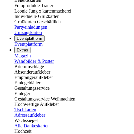
Beileidskarten
Fotoprodukte Trauer
Leonie Jung x kartenmacherei
Individuelle Grußkarten
Grußkarten Geschäftlich
Partyeinladungen
Umzugskarten
Eventplattform
Eventplattform
Extras
Magazin
Wandbilder & Poster
Briefumschläge
Absenderaufkleber
Empfängeraufkleber
Einlegeblätter
Gestaltungsservice
Einleger
Gestaltungsservice Weihnachten
Hochwertige Aufkleber
Tischkarten
Adressaufkleber
Wachssiegel
Alle Dankeskarten
Hochzeit