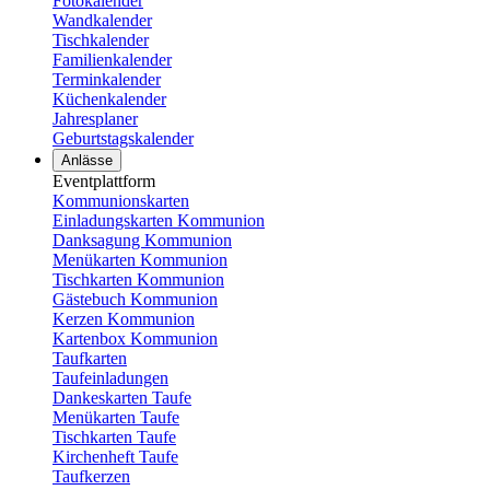
Fotokalender
Wandkalender
Tischkalender
Familienkalender
Terminkalender
Küchenkalender
Jahresplaner
Geburtstagskalender
Anlässe
Eventplattform
Kommunionskarten
Einladungskarten Kommunion
Danksagung Kommunion
Menükarten Kommunion
Tischkarten Kommunion
Gästebuch Kommunion
Kerzen Kommunion
Kartenbox Kommunion
Taufkarten
Taufeinladungen
Dankeskarten Taufe
Menükarten Taufe
Tischkarten Taufe
Kirchenheft Taufe
Taufkerzen