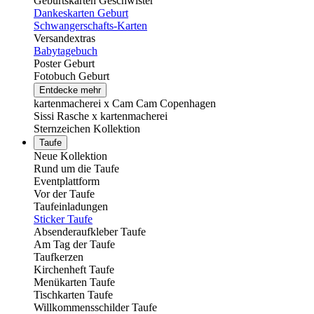
Geburtskarten Geschwister
Dankeskarten Geburt
Schwangerschafts-Karten
Versandextras
Babytagebuch
Poster Geburt
Fotobuch Geburt
Entdecke mehr
kartenmacherei x Cam Cam Copenhagen
Sissi Rasche x kartenmacherei
Sternzeichen Kollektion
Taufe
Neue Kollektion
Rund um die Taufe
Eventplattform
Vor der Taufe
Taufeinladungen
Sticker Taufe
Absenderaufkleber Taufe
Am Tag der Taufe
Taufkerzen
Kirchenheft Taufe
Menükarten Taufe
Tischkarten Taufe
Willkommensschilder Taufe