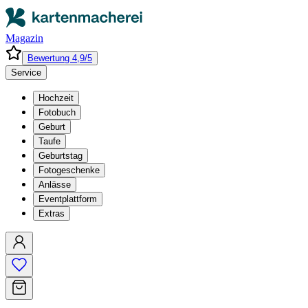
Magazin
Bewertung 4,9/5
Service
Hochzeit
Fotobuch
Geburt
Taufe
Geburtstag
Fotogeschenke
Anlässe
Eventplattform
Extras