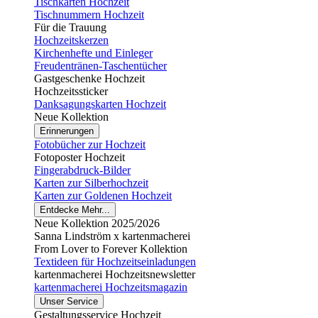
Tischkarten Hochzeit
Tischnummern Hochzeit
Für die Trauung
Hochzeitskerzen
Kirchenhefte und Einleger
Freudentränen-Taschentücher
Gastgeschenke Hochzeit
Hochzeitssticker
Danksagungskarten Hochzeit
Neue Kollektion
Erinnerungen
Fotobücher zur Hochzeit
Fotoposter Hochzeit
Fingerabdruck-Bilder
Karten zur Silberhochzeit
Karten zur Goldenen Hochzeit
Entdecke Mehr...
Neue Kollektion 2025/2026
Sanna Lindström x kartenmacherei
From Lover to Forever Kollektion
Textideen für Hochzeitseinladungen
kartenmacherei Hochzeitsnewsletter
kartenmacherei Hochzeitsmagazin
Unser Service
Gestaltungsservice Hochzeit