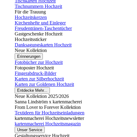
Tischkarten Hochzeit
Tischnummern Hochzeit
Für die Trauung
Hochzeitskerzen
Kirchenhefte und Einleger
Freudentränen-Taschentücher
Gastgeschenke Hochzeit
Hochzeitssticker
Danksagungskarten Hochzeit
Neue Kollektion
Erinnerungen
Fotobücher zur Hochzeit
Fotoposter Hochzeit
Fingerabdruck-Bilder
Karten zur Silberhochzeit
Karten zur Goldenen Hochzeit
Entdecke Mehr...
Neue Kollektion 2025/2026
Sanna Lindström x kartenmacherei
From Lover to Forever Kollektion
Textideen für Hochzeitseinladungen
kartenmacherei Hochzeitsnewsletter
kartenmacherei Hochzeitsmagazin
Unser Service
Gestaltungsservice Hochzeit