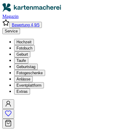
Magazin
Bewertung 4,9/5
Service
Hochzeit
Fotobuch
Geburt
Taufe
Geburtstag
Fotogeschenke
Anlässe
Eventplattform
Extras