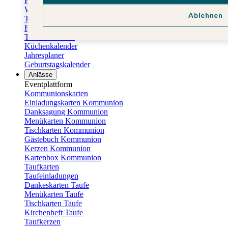
Fotokalender
Wandkalender
Ablehnen
Tischkalender
Familienkalender
Terminkalender
Küchenkalender
Jahresplaner
Geburtstagskalender
Anlässe
Eventplattform
Kommunionskarten
Einladungskarten Kommunion
Danksagung Kommunion
Menükarten Kommunion
Tischkarten Kommunion
Gästebuch Kommunion
Kerzen Kommunion
Kartenbox Kommunion
Taufkarten
Taufeinladungen
Dankeskarten Taufe
Menükarten Taufe
Tischkarten Taufe
Kirchenheft Taufe
Taufkerzen