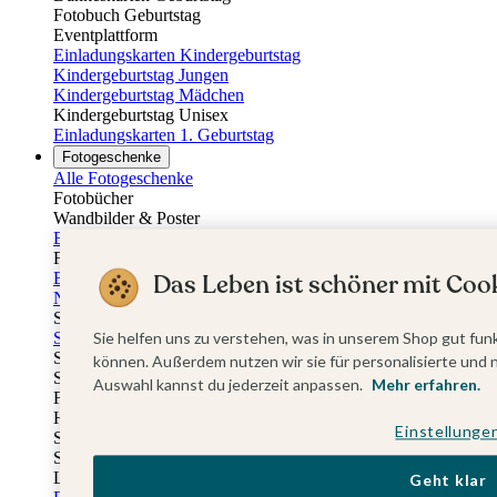
Fotobuch Geburtstag
Eventplattform
Einladungskarten Kindergeburtstag
Kindergeburtstag Jungen
Kindergeburtstag Mädchen
Kindergeburtstag Unisex
Einladungskarten 1. Geburtstag
Fotogeschenke
Alle Fotogeschenke
Fotobücher
Wandbilder & Poster
Bilderboxen
Fotohalter
Bilderrahmen
Das Leben ist schöner mit Cook
Notizbücher
Stoffeinband mit Foto
Softcover mit Foto
Sie helfen uns zu verstehen, was in unserem Shop gut funk
Stoffeinband mit Veredelung
können. Außerdem nutzen wir sie für personalisierte und 
Softcover mit Veredelung
Auswahl kannst du jederzeit anpassen.
Mehr erfahren.
Fotobücher
Hardcover
Einstellunge
Softcover
Stoffeinband
Layflat
Geht klar