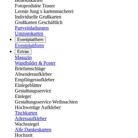
Beileidskarten
Fotoprodukte Trauer
Leonie Jung x kartenmacherei
Individuelle Grußkarten
Grußkarten Geschäftlich
Partyeinladungen
Umzugskarten
Eventplattform
Eventplattform
Extras
Magazin
Wandbilder & Poster
Briefumschläge
Absenderaufkleber
Empfängeraufkleber
Einlegeblätter
Gestaltungsservice
Einleger
Gestaltungsservice Weihnachten
Hochwertige Aufkleber
Tischkarten
Adressaufkleber
Wachssiegel
Alle Dankeskarten
Hochzeit