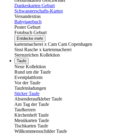
Geburtskarten Geschwister
Dankeskarten Geburt
Schwangerschafts-Karten
Versandextras
Babytagebuch
Poster Geburt
Fotobuch Geburt
Entdecke mehr
kartenmacherei x Cam Cam Copenhagen
Sissi Rasche x kartenmacherei
Sternzeichen Kollektion
Taufe
Neue Kollektion
Rund um die Taufe
Eventplattform
Vor der Taufe
Taufeinladungen
Sticker Taufe
Absenderaufkleber Taufe
Am Tag der Taufe
Taufkerzen
Kirchenheft Taufe
Menükarten Taufe
Tischkarten Taufe
Willkommensschilder Taufe