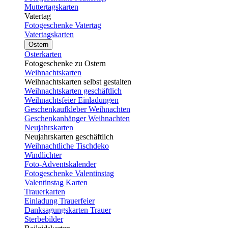
Muttertagskarten
Vatertag
Fotogeschenke Vatertag
Vatertagskarten
Ostern
Osterkarten
Fotogeschenke zu Ostern
Weihnachtskarten
Weihnachtskarten selbst gestalten
Weihnachtskarten geschäftlich
Weihnachtsfeier Einladungen
Geschenkaufkleber Weihnachten
Geschenkanhänger Weihnachten
Neujahrskarten
Neujahrskarten geschäftlich
Weihnachtliche Tischdeko
Windlichter
Foto-Adventskalender
Fotogeschenke Valentinstag
Valentinstag Karten
Trauerkarten
Einladung Trauerfeier
Danksagungskarten Trauer
Sterbebilder