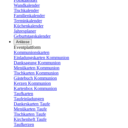
Fotokalender
Wandkalender
Tischkalender
Familienkalender
Terminkalender
Küchenkalender
Jahresplaner
Geburtstagskalender
Anlässe
Eventplattform
Kommunionskarten
Einladungskarten Kommunion
Danksagung Kommunion
Menükarten Kommunion
Tischkarten Kommunion
Gästebuch Kommunion
Kerzen Kommunion
Kartenbox Kommunion
Taufkarten
Taufeinladungen
Dankeskarten Taufe
Menükarten Taufe
Tischkarten Taufe
Kirchenheft Taufe
Taufkerzen