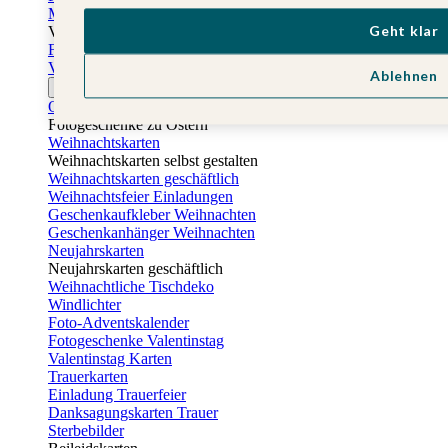
Muttertagskarten
Geht klar
Vatertag
Fotogeschenke Vatertag
Vatertagskarten
Ablehnen
Ostern
Osterkarten
Fotogeschenke zu Ostern
Weihnachtskarten
Weihnachtskarten selbst gestalten
Weihnachtskarten geschäftlich
Weihnachtsfeier Einladungen
Geschenkaufkleber Weihnachten
Geschenkanhänger Weihnachten
Neujahrskarten
Neujahrskarten geschäftlich
Weihnachtliche Tischdeko
Windlichter
Foto-Adventskalender
Fotogeschenke Valentinstag
Valentinstag Karten
Trauerkarten
Einladung Trauerfeier
Danksagungskarten Trauer
Sterbebilder