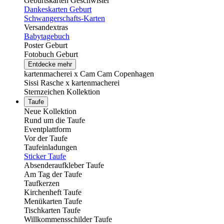
Geburtskarten Geschwister
Dankeskarten Geburt
Schwangerschafts-Karten
Versandextras
Babytagebuch
Poster Geburt
Fotobuch Geburt
Entdecke mehr
kartenmacherei x Cam Cam Copenhagen
Sissi Rasche x kartenmacherei
Sternzeichen Kollektion
Taufe
Neue Kollektion
Rund um die Taufe
Eventplattform
Vor der Taufe
Taufeinladungen
Sticker Taufe
Absenderaufkleber Taufe
Am Tag der Taufe
Taufkerzen
Kirchenheft Taufe
Menükarten Taufe
Tischkarten Taufe
Willkommensschilder Taufe