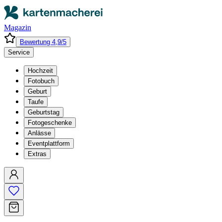
Magazin
Bewertung 4,9/5
Service
Hochzeit
Fotobuch
Geburt
Taufe
Geburtstag
Fotogeschenke
Anlässe
Eventplattform
Extras