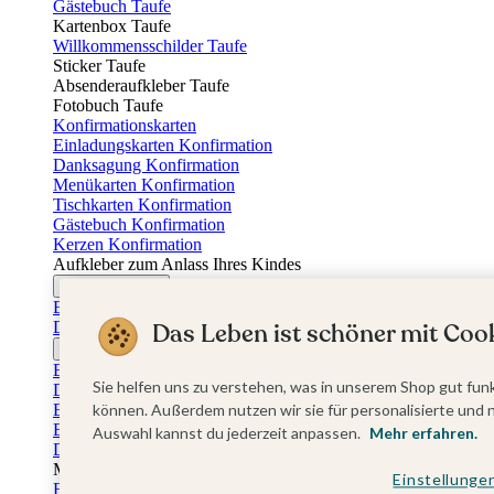
Gästebuch Taufe
Kartenbox Taufe
Willkommensschilder Taufe
Sticker Taufe
Absenderaufkleber Taufe
Fotobuch Taufe
Konfirmationskarten
Einladungskarten Konfirmation
Danksagung Konfirmation
Menükarten Konfirmation
Tischkarten Konfirmation
Gästebuch Konfirmation
Kerzen Konfirmation
Aufkleber zum Anlass Ihres Kindes
Firmungskarten
Einladungskarten Firmung
Dankeskarten Firmung
Das Leben ist schöner mit Cook
Jugendweihekarten
Einladungskarten Jugendweihe
Sie helfen uns zu verstehen, was in unserem Shop gut funk
Dankeskarten Jugendweihe
Einschulungskarten
können. Außerdem nutzen wir sie für personalisierte und 
Einladungskarten Einschulung
Auswahl kannst du jederzeit anpassen.
Mehr erfahren.
Danksagung Einschulung
Muttertag
Einstellunge
Fotogeschenke Muttertag