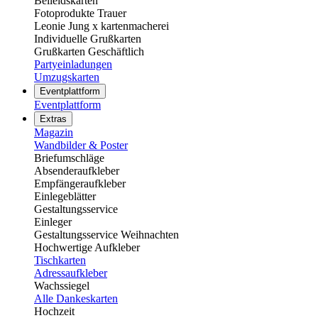
Beileidskarten
Fotoprodukte Trauer
Leonie Jung x kartenmacherei
Individuelle Grußkarten
Grußkarten Geschäftlich
Partyeinladungen
Umzugskarten
Eventplattform
Eventplattform
Extras
Magazin
Wandbilder & Poster
Briefumschläge
Absenderaufkleber
Empfängeraufkleber
Einlegeblätter
Gestaltungsservice
Einleger
Gestaltungsservice Weihnachten
Hochwertige Aufkleber
Tischkarten
Adressaufkleber
Wachssiegel
Alle Dankeskarten
Hochzeit