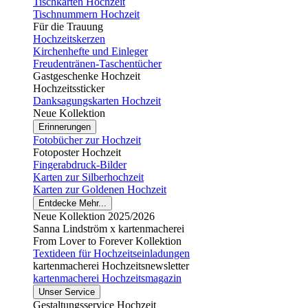
Tischkarten Hochzeit
Tischnummern Hochzeit
Für die Trauung
Hochzeitskerzen
Kirchenhefte und Einleger
Freudentränen-Taschentücher
Gastgeschenke Hochzeit
Hochzeitssticker
Danksagungskarten Hochzeit
Neue Kollektion
Erinnerungen
Fotobücher zur Hochzeit
Fotoposter Hochzeit
Fingerabdruck-Bilder
Karten zur Silberhochzeit
Karten zur Goldenen Hochzeit
Entdecke Mehr...
Neue Kollektion 2025/2026
Sanna Lindström x kartenmacherei
From Lover to Forever Kollektion
Textideen für Hochzeitseinladungen
kartenmacherei Hochzeitsnewsletter
kartenmacherei Hochzeitsmagazin
Unser Service
Gestaltungsservice Hochzeit