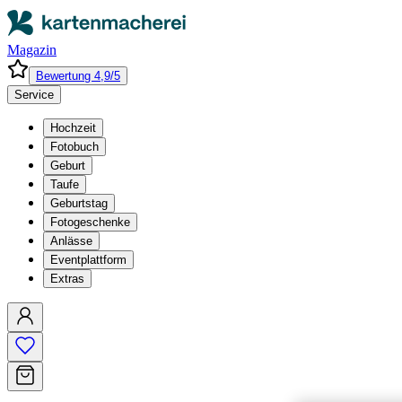
Magazin
Bewertung 4,9/5
Service
Hochzeit
Fotobuch
Geburt
Taufe
Geburtstag
Fotogeschenke
Anlässe
Eventplattform
Extras