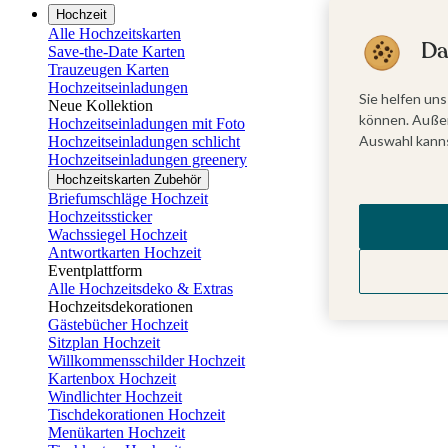
Hochzeit
Alle Hochzeitskarten
Da
Save-the-Date Karten
Trauzeugen Karten
Hochzeitseinladungen
Sie helfen uns
Neue Kollektion
können. Außer
Hochzeitseinladungen mit Foto
Auswahl kanns
Hochzeitseinladungen schlicht
Hochzeitseinladungen greenery
Hochzeitskarten Zubehör
Briefumschläge Hochzeit
Hochzeitssticker
Wachssiegel Hochzeit
Antwortkarten Hochzeit
Eventplattform
Alle Hochzeitsdeko & Extras
Hochzeitsdekorationen
Gästebücher Hochzeit
Sitzplan Hochzeit
Willkommensschilder Hochzeit
Kartenbox Hochzeit
Windlichter Hochzeit
Tischdekorationen Hochzeit
Menükarten Hochzeit