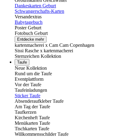
Geburtskarten Geschwister
Dankeskarten Geburt
Schwangerschafts-Karten
Versandextras
Babytagebuch
Poster Geburt
Fotobuch Geburt
Entdecke mehr
kartenmacherei x Cam Cam Copenhagen
Sissi Rasche x kartenmacherei
Sternzeichen Kollektion
Taufe
Neue Kollektion
Rund um die Taufe
Eventplattform
Vor der Taufe
Taufeinladungen
Sticker Taufe
Absenderaufkleber Taufe
Am Tag der Taufe
Taufkerzen
Kirchenheft Taufe
Menükarten Taufe
Tischkarten Taufe
Willkommensschilder Taufe