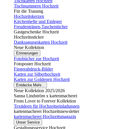
Tischkarten Hochzeit
Tischnummern Hochzeit
Für die Trauung
Hochzeitskerzen
Kirchenhefte und Einleger
Freudentränen-Taschentücher
Gastgeschenke Hochzeit
Hochzeitssticker
Danksagungskarten Hochzeit
Neue Kollektion
Erinnerungen
Fotobücher zur Hochzeit
Fotoposter Hochzeit
Fingerabdruck-Bilder
Karten zur Silberhochzeit
Karten zur Goldenen Hochzeit
Entdecke Mehr...
Neue Kollektion 2025/2026
Sanna Lindström x kartenmacherei
From Lover to Forever Kollektion
Textideen für Hochzeitseinladungen
kartenmacherei Hochzeitsnewsletter
kartenmacherei Hochzeitsmagazin
Unser Service
Gestaltungsservice Hochzeit