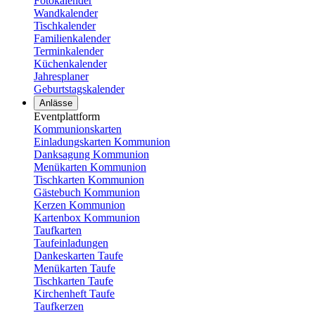
Fotokalender
Wandkalender
Tischkalender
Familienkalender
Terminkalender
Küchenkalender
Jahresplaner
Geburtstagskalender
Anlässe
Eventplattform
Kommunionskarten
Einladungskarten Kommunion
Danksagung Kommunion
Menükarten Kommunion
Tischkarten Kommunion
Gästebuch Kommunion
Kerzen Kommunion
Kartenbox Kommunion
Taufkarten
Taufeinladungen
Dankeskarten Taufe
Menükarten Taufe
Tischkarten Taufe
Kirchenheft Taufe
Taufkerzen