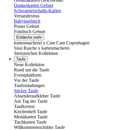
Geburtskarten Geschwister
Dankeskarten Geburt
Schwangerschafts-Karten
Versandextras
Babytagebuch
Poster Geburt
Fotobuch Geburt
Entdecke mehr
kartenmacherei x Cam Cam Copenhagen
Sissi Rasche x kartenmacherei
Sternzeichen Kollektion
Taufe
Neue Kollektion
Rund um die Taufe
Eventplattform
Vor der Taufe
Taufeinladungen
Sticker Taufe
Absenderaufkleber Taufe
Am Tag der Taufe
Taufkerzen
Kirchenheft Taufe
Menükarten Taufe
Tischkarten Taufe
Willkommensschilder Taufe