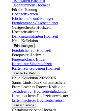
Tischkarten Hochzeit
Tischnummern Hochzeit
Für die Trauung
Hochzeitskerzen
Kirchenhefte und Einleger
Freudentränen-Taschentücher
Gastgeschenke Hochzeit
Hochzeitssticker
Danksagungskarten Hochzeit
Neue Kollektion
Erinnerungen
Fotobücher zur Hochzeit
Fotoposter Hochzeit
Fingerabdruck-Bilder
Karten zur Silberhochzeit
Karten zur Goldenen Hochzeit
Entdecke Mehr...
Neue Kollektion 2025/2026
Sanna Lindström x kartenmacherei
From Lover to Forever Kollektion
Textideen für Hochzeitseinladungen
kartenmacherei Hochzeitsnewsletter
kartenmacherei Hochzeitsmagazin
Unser Service
Gestaltungsservice Hochzeit