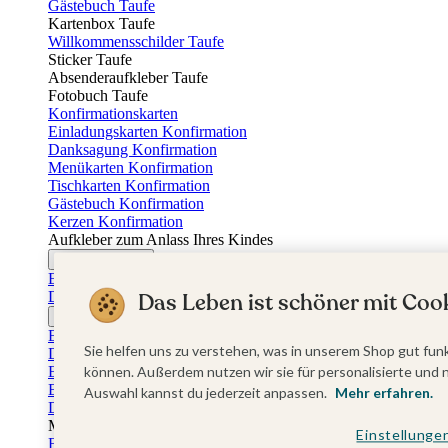
Gästebuch Taufe
Kartenbox Taufe
Willkommensschilder Taufe
Sticker Taufe
Absenderaufkleber Taufe
Fotobuch Taufe
Konfirmationskarten
Einladungskarten Konfirmation
Danksagung Konfirmation
Menükarten Konfirmation
Tischkarten Konfirmation
Gästebuch Konfirmation
Kerzen Konfirmation
Aufkleber zum Anlass Ihres Kindes
Firmungskarten
Einladungskarten Firmung
Dankeskarten Firmung
Das Leben ist schöner mit Cook
Jugendweihekarten
Einladungskarten Jugendweihe
Sie helfen uns zu verstehen, was in unserem Shop gut funk
Dankeskarten Jugendweihe
Einschulungskarten
können. Außerdem nutzen wir sie für personalisierte und 
Einladungskarten Einschulung
Auswahl kannst du jederzeit anpassen.
Mehr erfahren.
Danksagung Einschulung
Muttertag
Einstellunge
Fotogeschenke Muttertag