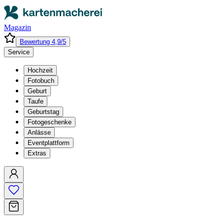
Magazin
Bewertung 4,9/5
Service
Hochzeit
Fotobuch
Geburt
Taufe
Geburtstag
Fotogeschenke
Anlässe
Eventplattform
Extras