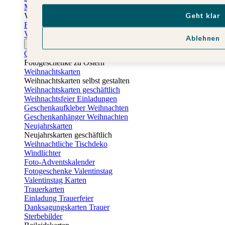
Muttertagskarten
Geht klar
Vatertag
Fotogeschenke Vatertag
Vatertagskarten
Ablehnen
Ostern
Osterkarten
Fotogeschenke zu Ostern
Weihnachtskarten
Weihnachtskarten selbst gestalten
Weihnachtskarten geschäftlich
Weihnachtsfeier Einladungen
Geschenkaufkleber Weihnachten
Geschenkanhänger Weihnachten
Neujahrskarten
Neujahrskarten geschäftlich
Weihnachtliche Tischdeko
Windlichter
Foto-Adventskalender
Fotogeschenke Valentinstag
Valentinstag Karten
Trauerkarten
Einladung Trauerfeier
Danksagungskarten Trauer
Sterbebilder