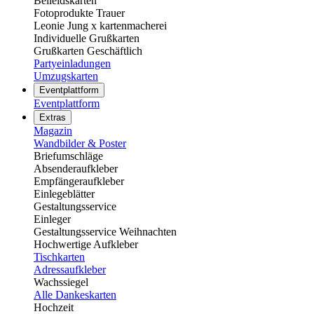
Beileidskarten
Fotoprodukte Trauer
Leonie Jung x kartenmacherei
Individuelle Grußkarten
Grußkarten Geschäftlich
Partyeinladungen
Umzugskarten
Eventplattform
Eventplattform
Extras
Magazin
Wandbilder & Poster
Briefumschläge
Absenderaufkleber
Empfängeraufkleber
Einlegeblätter
Gestaltungsservice
Einleger
Gestaltungsservice Weihnachten
Hochwertige Aufkleber
Tischkarten
Adressaufkleber
Wachssiegel
Alle Dankeskarten
Hochzeit