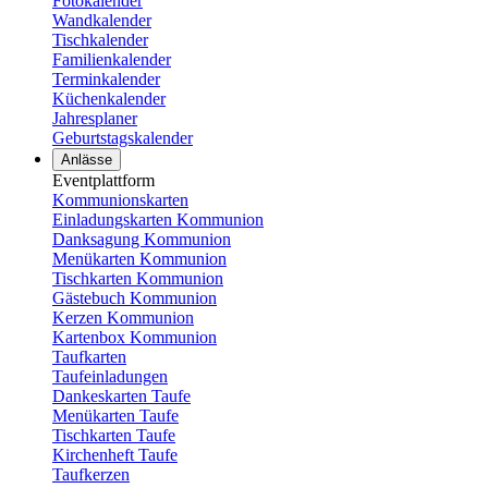
Fotokalender
Wandkalender
Tischkalender
Familienkalender
Terminkalender
Küchenkalender
Jahresplaner
Geburtstagskalender
Anlässe
Eventplattform
Kommunionskarten
Einladungskarten Kommunion
Danksagung Kommunion
Menükarten Kommunion
Tischkarten Kommunion
Gästebuch Kommunion
Kerzen Kommunion
Kartenbox Kommunion
Taufkarten
Taufeinladungen
Dankeskarten Taufe
Menükarten Taufe
Tischkarten Taufe
Kirchenheft Taufe
Taufkerzen