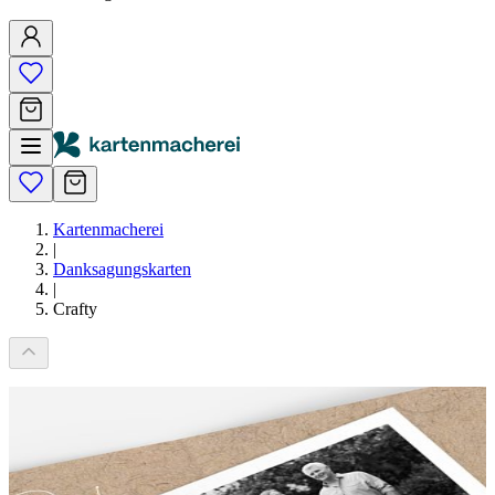
Kartenmacherei
|
Danksagungskarten
|
Crafty