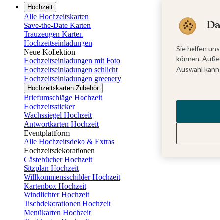
Hochzeit
Alle Hochzeitskarten
Da
Save-the-Date Karten
Trauzeugen Karten
Hochzeitseinladungen
Sie helfen uns
Neue Kollektion
können. Außer
Hochzeitseinladungen mit Foto
Auswahl kanns
Hochzeitseinladungen schlicht
Hochzeitseinladungen greenery
Hochzeitskarten Zubehör
Briefumschläge Hochzeit
Hochzeitssticker
Wachssiegel Hochzeit
Antwortkarten Hochzeit
Eventplattform
Alle Hochzeitsdeko & Extras
Hochzeitsdekorationen
Gästebücher Hochzeit
Sitzplan Hochzeit
Willkommensschilder Hochzeit
Kartenbox Hochzeit
Windlichter Hochzeit
Tischdekorationen Hochzeit
Menükarten Hochzeit