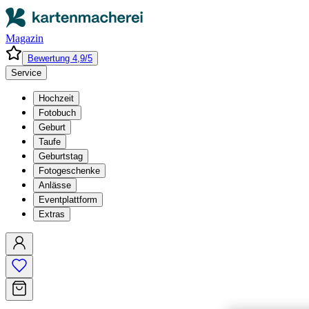
Magazin
Bewertung 4,9/5
Service
Hochzeit
Fotobuch
Geburt
Taufe
Geburtstag
Fotogeschenke
Anlässe
Eventplattform
Extras