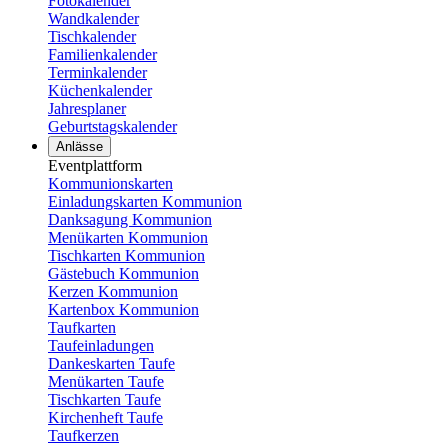
Fotokalender
Wandkalender
Tischkalender
Familienkalender
Terminkalender
Küchenkalender
Jahresplaner
Geburtstagskalender
Anlässe
Eventplattform
Kommunionskarten
Einladungskarten Kommunion
Danksagung Kommunion
Menükarten Kommunion
Tischkarten Kommunion
Gästebuch Kommunion
Kerzen Kommunion
Kartenbox Kommunion
Taufkarten
Taufeinladungen
Dankeskarten Taufe
Menükarten Taufe
Tischkarten Taufe
Kirchenheft Taufe
Taufkerzen