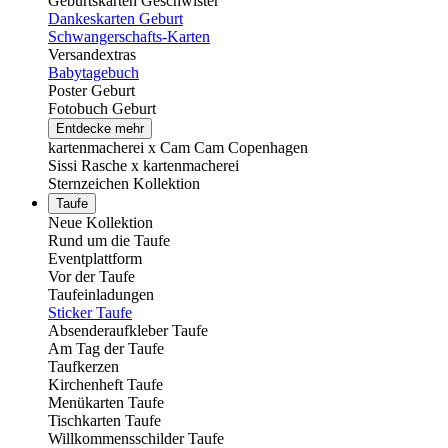
Geburtskarten Geschwister
Dankeskarten Geburt
Schwangerschafts-Karten
Versandextras
Babytagebuch
Poster Geburt
Fotobuch Geburt
Entdecke mehr
kartenmacherei x Cam Cam Copenhagen
Sissi Rasche x kartenmacherei
Sternzeichen Kollektion
Taufe
Neue Kollektion
Rund um die Taufe
Eventplattform
Vor der Taufe
Taufeinladungen
Sticker Taufe
Absenderaufkleber Taufe
Am Tag der Taufe
Taufkerzen
Kirchenheft Taufe
Menükarten Taufe
Tischkarten Taufe
Willkommensschilder Taufe