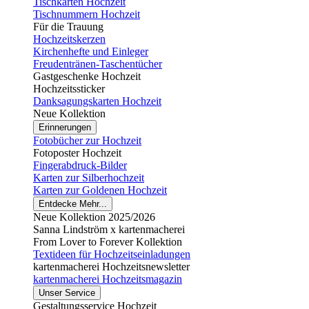
Tischkarten Hochzeit
Tischnummern Hochzeit
Für die Trauung
Hochzeitskerzen
Kirchenhefte und Einleger
Freudentränen-Taschentücher
Gastgeschenke Hochzeit
Hochzeitssticker
Danksagungskarten Hochzeit
Neue Kollektion
Erinnerungen
Fotobücher zur Hochzeit
Fotoposter Hochzeit
Fingerabdruck-Bilder
Karten zur Silberhochzeit
Karten zur Goldenen Hochzeit
Entdecke Mehr...
Neue Kollektion 2025/2026
Sanna Lindström x kartenmacherei
From Lover to Forever Kollektion
Textideen für Hochzeitseinladungen
kartenmacherei Hochzeitsnewsletter
kartenmacherei Hochzeitsmagazin
Unser Service
Gestaltungsservice Hochzeit