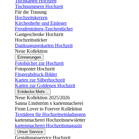
Tischkarten Hochzeit
Tischnummern Hochzeit
Für die Trauung
Hochzeitskerzen
Kirchenhefte und Einleger
Freudentränen-Taschentücher
Gastgeschenke Hochzeit
Hochzeitssticker
Danksagungskarten Hochzeit
Neue Kollektion
Erinnerungen
Fotobücher zur Hochzeit
Fotoposter Hochzeit
Fingerabdruck-Bilder
Karten zur Silberhochzeit
Karten zur Goldenen Hochzeit
Entdecke Mehr...
Neue Kollektion 2025/2026
Sanna Lindström x kartenmacherei
From Lover to Forever Kollektion
Textideen für Hochzeitseinladungen
kartenmacherei Hochzeitsnewsletter
kartenmacherei Hochzeitsmagazin
Unser Service
Gestaltungsservice Hochzeit