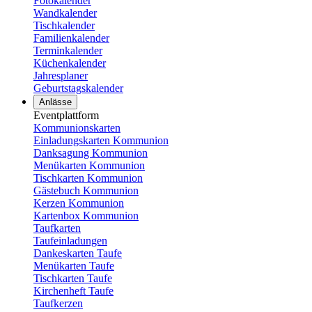
Fotokalender
Wandkalender
Tischkalender
Familienkalender
Terminkalender
Küchenkalender
Jahresplaner
Geburtstagskalender
Anlässe
Eventplattform
Kommunionskarten
Einladungskarten Kommunion
Danksagung Kommunion
Menükarten Kommunion
Tischkarten Kommunion
Gästebuch Kommunion
Kerzen Kommunion
Kartenbox Kommunion
Taufkarten
Taufeinladungen
Dankeskarten Taufe
Menükarten Taufe
Tischkarten Taufe
Kirchenheft Taufe
Taufkerzen