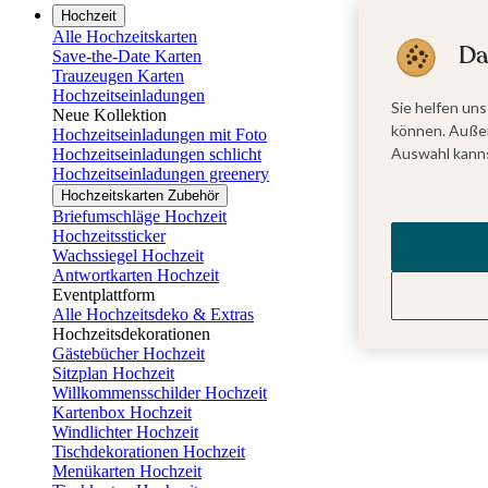
Hochzeit
Alle Hochzeitskarten
Da
Save-the-Date Karten
Trauzeugen Karten
Hochzeitseinladungen
Sie helfen uns
Neue Kollektion
können. Außer
Hochzeitseinladungen mit Foto
Auswahl kanns
Hochzeitseinladungen schlicht
Hochzeitseinladungen greenery
Hochzeitskarten Zubehör
Briefumschläge Hochzeit
Hochzeitssticker
Wachssiegel Hochzeit
Antwortkarten Hochzeit
Eventplattform
Alle Hochzeitsdeko & Extras
Hochzeitsdekorationen
Gästebücher Hochzeit
Sitzplan Hochzeit
Willkommensschilder Hochzeit
Kartenbox Hochzeit
Windlichter Hochzeit
Tischdekorationen Hochzeit
Menükarten Hochzeit