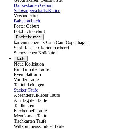
Geburtskarten Geschwister
Dankeskarten Geburt
Schwangerschafts-Karten
Versandextras
Babytagebuch
Poster Geburt
Fotobuch Geburt
Entdecke mehr
kartenmacherei x Cam Cam Copenhagen
Sissi Rasche x kartenmacherei
Sternzeichen Kollektion
Taufe
Neue Kollektion
Rund um die Taufe
Eventplattform
Vor der Taufe
Taufeinladungen
Sticker Taufe
Absenderaufkleber Taufe
Am Tag der Taufe
Taufkerzen
Kirchenheft Taufe
Menükarten Taufe
Tischkarten Taufe
Willkommensschilder Taufe