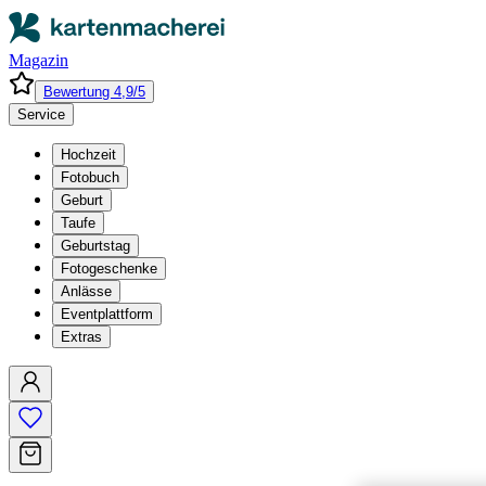
Magazin
Bewertung 4,9/5
Service
Hochzeit
Fotobuch
Geburt
Taufe
Geburtstag
Fotogeschenke
Anlässe
Eventplattform
Extras