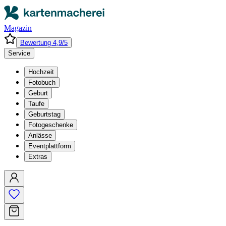
Magazin
Bewertung 4,9/5
Service
Hochzeit
Fotobuch
Geburt
Taufe
Geburtstag
Fotogeschenke
Anlässe
Eventplattform
Extras