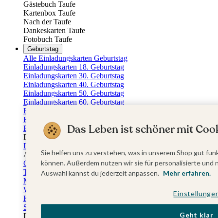
Gästebuch Taufe
Kartenbox Taufe
Nach der Taufe
Dankeskarten Taufe
Fotobuch Taufe
Geburtstag
Alle Einladungskarten Geburtstag
Einladungskarten 18. Geburtstag
Einladungskarten 30. Geburtstag
Einladungskarten 40. Geburtstag
Einladungskarten 50. Geburtstag
Einladungskarten 60. Geburtstag
Einladungskarten 70. Geburtstag
Einladungskarten 80. Geburtstag
Das Leben ist schöner mit Cook
Einladungskarten 90. Geburtstag
Für jedes Alter
Doppelgeburtstag Einladungen
Sie helfen uns zu verstehen, was in unserem Shop gut funk
Alle Geburtstagsextras
können. Außerdem nutzen wir sie für personalisierte und 
Gästebücher Geburtstag
Tischkarten Geburtstag
Auswahl kannst du jederzeit anpassen.
Mehr erfahren.
Menükarten Geburtstag
Weinetiketten Geburtstag
Einstellunge
Kartenbox Geburtstag
Save the Date Karten
Geht klar
Dankeskarten Geburtstag