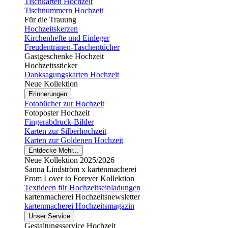
Tischkarten Hochzeit
Tischnummern Hochzeit
Für die Trauung
Hochzeitskerzen
Kirchenhefte und Einleger
Freudentränen-Taschentücher
Gastgeschenke Hochzeit
Hochzeitssticker
Danksagungskarten Hochzeit
Neue Kollektion
Erinnerungen
Fotobücher zur Hochzeit
Fotoposter Hochzeit
Fingerabdruck-Bilder
Karten zur Silberhochzeit
Karten zur Goldenen Hochzeit
Entdecke Mehr...
Neue Kollektion 2025/2026
Sanna Lindström x kartenmacherei
From Lover to Forever Kollektion
Textideen für Hochzeitseinladungen
kartenmacherei Hochzeitsnewsletter
kartenmacherei Hochzeitsmagazin
Unser Service
Gestaltungsservice Hochzeit