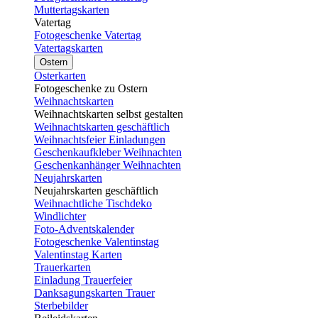
Muttertagskarten
Vatertag
Fotogeschenke Vatertag
Vatertagskarten
Ostern
Osterkarten
Fotogeschenke zu Ostern
Weihnachtskarten
Weihnachtskarten selbst gestalten
Weihnachtskarten geschäftlich
Weihnachtsfeier Einladungen
Geschenkaufkleber Weihnachten
Geschenkanhänger Weihnachten
Neujahrskarten
Neujahrskarten geschäftlich
Weihnachtliche Tischdeko
Windlichter
Foto-Adventskalender
Fotogeschenke Valentinstag
Valentinstag Karten
Trauerkarten
Einladung Trauerfeier
Danksagungskarten Trauer
Sterbebilder