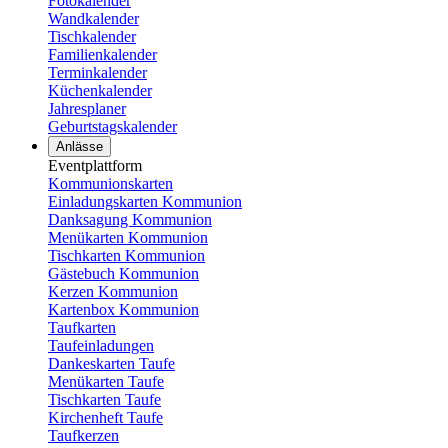
Fotokalender
Wandkalender
Tischkalender
Familienkalender
Terminkalender
Küchenkalender
Jahresplaner
Geburtstagskalender
Anlässe
Eventplattform
Kommunionskarten
Einladungskarten Kommunion
Danksagung Kommunion
Menükarten Kommunion
Tischkarten Kommunion
Gästebuch Kommunion
Kerzen Kommunion
Kartenbox Kommunion
Taufkarten
Taufeinladungen
Dankeskarten Taufe
Menükarten Taufe
Tischkarten Taufe
Kirchenheft Taufe
Taufkerzen