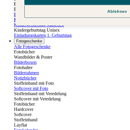
Fotobuch Geburtstag
Eventplattform
Ablehnen
Einladungskarten Kindergeburtstag
Kindergeburtstag Jungen
Kindergeburtstag Mädchen
Kindergeburtstag Unisex
Einladungskarten 1. Geburtstag
Fotogeschenke
Alle Fotogeschenke
Fotobücher
Wandbilder & Poster
Bilderboxen
Fotohalter
Bilderrahmen
Notizbücher
Stoffeinband mit Foto
Softcover mit Foto
Stoffeinband mit Veredelung
Softcover mit Veredelung
Fotobücher
Hardcover
Softcover
Stoffeinband
Layflat