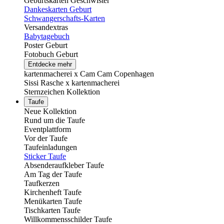
Geburtskarten Geschwister
Dankeskarten Geburt
Schwangerschafts-Karten
Versandextras
Babytagebuch
Poster Geburt
Fotobuch Geburt
Entdecke mehr
kartenmacherei x Cam Cam Copenhagen
Sissi Rasche x kartenmacherei
Sternzeichen Kollektion
Taufe
Neue Kollektion
Rund um die Taufe
Eventplattform
Vor der Taufe
Taufeinladungen
Sticker Taufe
Absenderaufkleber Taufe
Am Tag der Taufe
Taufkerzen
Kirchenheft Taufe
Menükarten Taufe
Tischkarten Taufe
Willkommensschilder Taufe