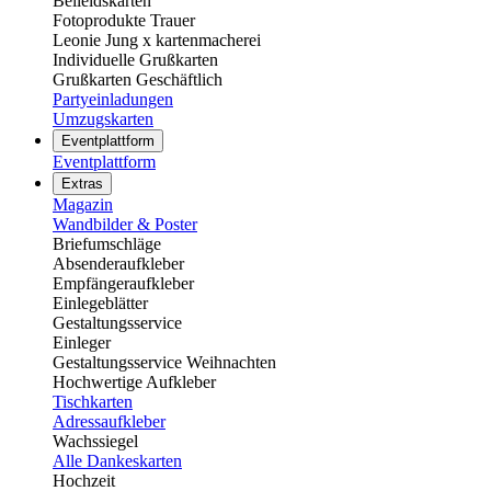
Beileidskarten
Fotoprodukte Trauer
Leonie Jung x kartenmacherei
Individuelle Grußkarten
Grußkarten Geschäftlich
Partyeinladungen
Umzugskarten
Eventplattform
Eventplattform
Extras
Magazin
Wandbilder & Poster
Briefumschläge
Absenderaufkleber
Empfängeraufkleber
Einlegeblätter
Gestaltungsservice
Einleger
Gestaltungsservice Weihnachten
Hochwertige Aufkleber
Tischkarten
Adressaufkleber
Wachssiegel
Alle Dankeskarten
Hochzeit