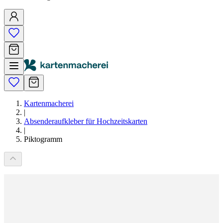
Kartenmacherei
|
Absenderaufkleber für Hochzeitskarten
|
Piktogramm