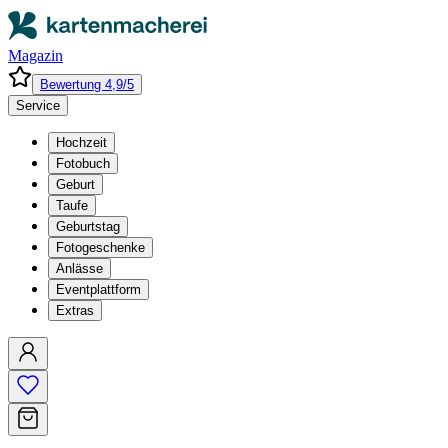
Magazin
Bewertung 4,9/5
Service
Hochzeit
Fotobuch
Geburt
Taufe
Geburtstag
Fotogeschenke
Anlässe
Eventplattform
Extras