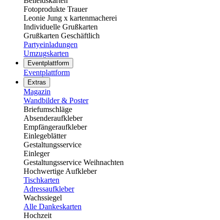
Beileidskarten
Fotoprodukte Trauer
Leonie Jung x kartenmacherei
Individuelle Grußkarten
Grußkarten Geschäftlich
Partyeinladungen
Umzugskarten
Eventplattform
Eventplattform
Extras
Magazin
Wandbilder & Poster
Briefumschläge
Absenderaufkleber
Empfängeraufkleber
Einlegeblätter
Gestaltungsservice
Einleger
Gestaltungsservice Weihnachten
Hochwertige Aufkleber
Tischkarten
Adressaufkleber
Wachssiegel
Alle Dankeskarten
Hochzeit