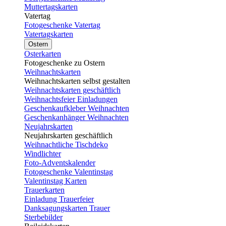
Muttertagskarten
Vatertag
Fotogeschenke Vatertag
Vatertagskarten
Ostern
Osterkarten
Fotogeschenke zu Ostern
Weihnachtskarten
Weihnachtskarten selbst gestalten
Weihnachtskarten geschäftlich
Weihnachtsfeier Einladungen
Geschenkaufkleber Weihnachten
Geschenkanhänger Weihnachten
Neujahrskarten
Neujahrskarten geschäftlich
Weihnachtliche Tischdeko
Windlichter
Foto-Adventskalender
Fotogeschenke Valentinstag
Valentinstag Karten
Trauerkarten
Einladung Trauerfeier
Danksagungskarten Trauer
Sterbebilder