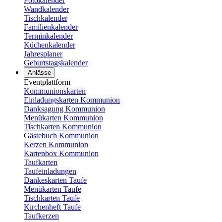
Fotokalender
Wandkalender
Tischkalender
Familienkalender
Terminkalender
Küchenkalender
Jahresplaner
Geburtstagskalender
Anlässe
Eventplattform
Kommunionskarten
Einladungskarten Kommunion
Danksagung Kommunion
Menükarten Kommunion
Tischkarten Kommunion
Gästebuch Kommunion
Kerzen Kommunion
Kartenbox Kommunion
Taufkarten
Taufeinladungen
Dankeskarten Taufe
Menükarten Taufe
Tischkarten Taufe
Kirchenheft Taufe
Taufkerzen