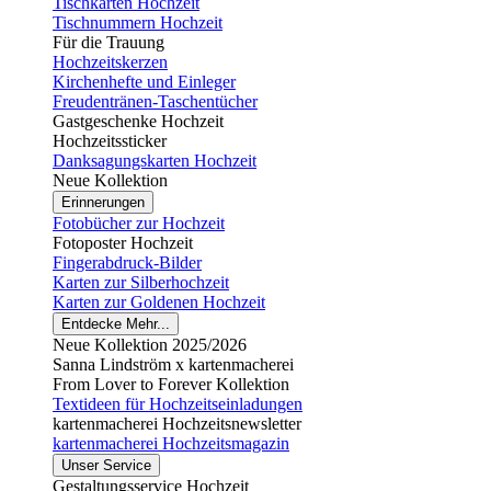
Tischkarten Hochzeit
Tischnummern Hochzeit
Für die Trauung
Hochzeitskerzen
Kirchenhefte und Einleger
Freudentränen-Taschentücher
Gastgeschenke Hochzeit
Hochzeitssticker
Danksagungskarten Hochzeit
Neue Kollektion
Erinnerungen
Fotobücher zur Hochzeit
Fotoposter Hochzeit
Fingerabdruck-Bilder
Karten zur Silberhochzeit
Karten zur Goldenen Hochzeit
Entdecke Mehr...
Neue Kollektion 2025/2026
Sanna Lindström x kartenmacherei
From Lover to Forever Kollektion
Textideen für Hochzeitseinladungen
kartenmacherei Hochzeitsnewsletter
kartenmacherei Hochzeitsmagazin
Unser Service
Gestaltungsservice Hochzeit