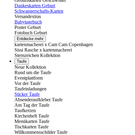
Geburtskarten Geschwister
Dankeskarten Geburt
Schwangerschafts-Karten
Versandextras
Babytagebuch
Poster Geburt
Fotobuch Geburt
Entdecke mehr
kartenmacherei x Cam Cam Copenhagen
Sissi Rasche x kartenmacherei
Sternzeichen Kollektion
Taufe
Neue Kollektion
Rund um die Taufe
Eventplattform
Vor der Taufe
Taufeinladungen
Sticker Taufe
Absenderaufkleber Taufe
Am Tag der Taufe
Taufkerzen
Kirchenheft Taufe
Menükarten Taufe
Tischkarten Taufe
Willkommensschilder Taufe