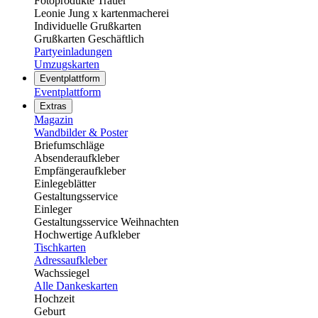
Fotoprodukte Trauer
Leonie Jung x kartenmacherei
Individuelle Grußkarten
Grußkarten Geschäftlich
Partyeinladungen
Umzugskarten
Eventplattform
Eventplattform
Extras
Magazin
Wandbilder & Poster
Briefumschläge
Absenderaufkleber
Empfängeraufkleber
Einlegeblätter
Gestaltungsservice
Einleger
Gestaltungsservice Weihnachten
Hochwertige Aufkleber
Tischkarten
Adressaufkleber
Wachssiegel
Alle Dankeskarten
Hochzeit
Geburt