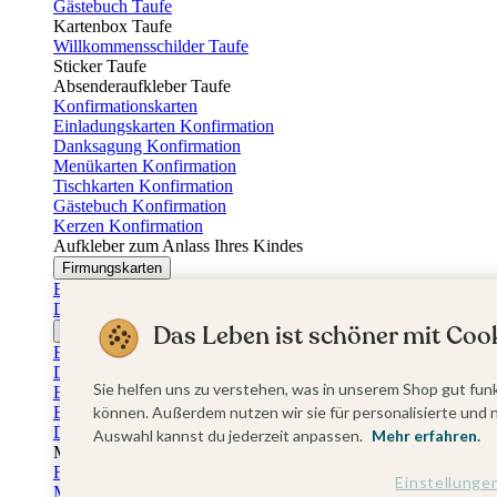
Gästebuch Taufe
Kartenbox Taufe
Willkommensschilder Taufe
Sticker Taufe
Absenderaufkleber Taufe
Konfirmationskarten
Einladungskarten Konfirmation
Danksagung Konfirmation
Menükarten Konfirmation
Tischkarten Konfirmation
Gästebuch Konfirmation
Kerzen Konfirmation
Aufkleber zum Anlass Ihres Kindes
Firmungskarten
Einladungskarten Firmung
Dankeskarten Firmung
Das Leben ist schöner mit Cook
Jugendweihekarten
Einladungskarten Jugendweihe
Dankeskarten Jugendweihe
Sie helfen uns zu verstehen, was in unserem Shop gut funk
Einschulungskarten
Einladungskarten Einschulung
können. Außerdem nutzen wir sie für personalisierte und 
Danksagung Einschulung
Auswahl kannst du jederzeit anpassen.
Mehr erfahren.
Muttertag
Fotogeschenke Muttertag
Einstellunge
Muttertagskarten