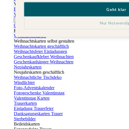
Vatertag
Fotogeschenke Vatertag
Geht klar
Vatertagskarten
Ostern
Nur Notwendi
Osterkarten
Fotogeschenke zu Ostern
Weihnachtskarten
Weihnachtskarten selbst gestalten
Weihnachtskarten geschäftlich
Weihnachtsfeier Einladungen
Geschenkaufkleber Weihnachten
Geschenkanhänger Weihnachten
Neujahrskarten
Neujahrskarten geschäftlich
Weihnachtliche Tischdeko
Windlichter
Foto-Adventskalender
Fotogeschenke Valentinstag
Valentinstag Karten
Trauerkarten
Einladung Trauerfeier
Danksagungskarten Trauer
Sterbebilder
Beileidskarten