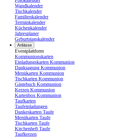
Fotokalender
Wandkalender
Tischkalender
Familienkalender
Terminkalender
Küchenkalender
Jahresplaner
Geburtstagskalender
Anlässe
Eventplattform
Kommunionskarten
Einladungskarten Kommunion
Danksagung Kommunion
Menükarten Kommunion
Tischkarten Kommunion
Gästebuch Kommunion
Kerzen Kommunion
Kartenbox Kommunion
Taufkarten
Taufeinladungen
Dankeskarten Taufe
Menükarten Taufe
Tischkarten Taufe
Kirchenheft Taufe
Taufkerzen