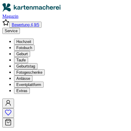
Magazin
Bewertung 4,9/5
Service
Hochzeit
Fotobuch
Geburt
Taufe
Geburtstag
Fotogeschenke
Anlässe
Eventplattform
Extras