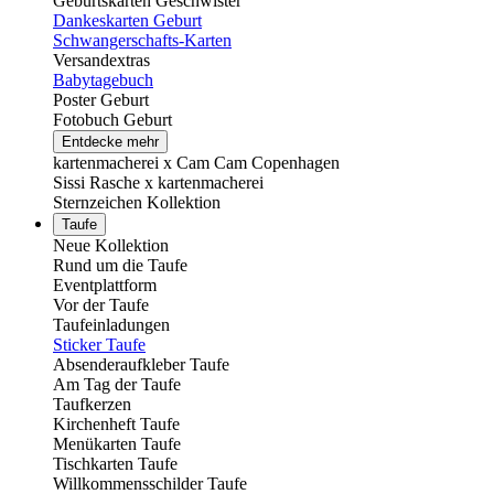
Geburtskarten Geschwister
Dankeskarten Geburt
Schwangerschafts-Karten
Versandextras
Babytagebuch
Poster Geburt
Fotobuch Geburt
Entdecke mehr
kartenmacherei x Cam Cam Copenhagen
Sissi Rasche x kartenmacherei
Sternzeichen Kollektion
Taufe
Neue Kollektion
Rund um die Taufe
Eventplattform
Vor der Taufe
Taufeinladungen
Sticker Taufe
Absenderaufkleber Taufe
Am Tag der Taufe
Taufkerzen
Kirchenheft Taufe
Menükarten Taufe
Tischkarten Taufe
Willkommensschilder Taufe