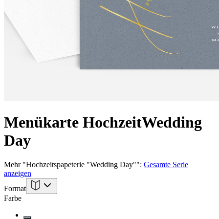
Menükarte Hochzeit
Wedding
Day
Mehr
"
Hochzeitspapeterie "Wedding Day"
":
Gesamte Serie
anzeigen
Format
Farbe