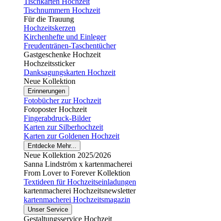
Tischkarten Hochzeit
Tischnummern Hochzeit
Für die Trauung
Hochzeitskerzen
Kirchenhefte und Einleger
Freudentränen-Taschentücher
Gastgeschenke Hochzeit
Hochzeitssticker
Danksagungskarten Hochzeit
Neue Kollektion
Erinnerungen
Fotobücher zur Hochzeit
Fotoposter Hochzeit
Fingerabdruck-Bilder
Karten zur Silberhochzeit
Karten zur Goldenen Hochzeit
Entdecke Mehr...
Neue Kollektion 2025/2026
Sanna Lindström x kartenmacherei
From Lover to Forever Kollektion
Textideen für Hochzeitseinladungen
kartenmacherei Hochzeitsnewsletter
kartenmacherei Hochzeitsmagazin
Unser Service
Gestaltungsservice Hochzeit