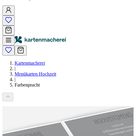
Kartenmacherei
|
Menükarten Hochzeit
|
Farbenpracht