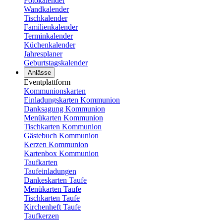
Fotokalender
Wandkalender
Tischkalender
Familienkalender
Terminkalender
Küchenkalender
Jahresplaner
Geburtstagskalender
Anlässe
Eventplattform
Kommunionskarten
Einladungskarten Kommunion
Danksagung Kommunion
Menükarten Kommunion
Tischkarten Kommunion
Gästebuch Kommunion
Kerzen Kommunion
Kartenbox Kommunion
Taufkarten
Taufeinladungen
Dankeskarten Taufe
Menükarten Taufe
Tischkarten Taufe
Kirchenheft Taufe
Taufkerzen