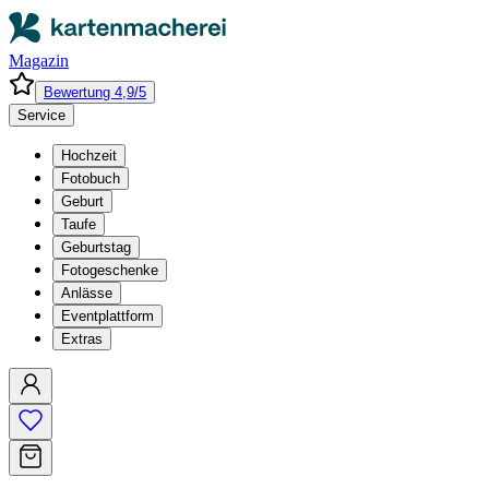
Magazin
Bewertung 4,9/5
Service
Hochzeit
Fotobuch
Geburt
Taufe
Geburtstag
Fotogeschenke
Anlässe
Eventplattform
Extras