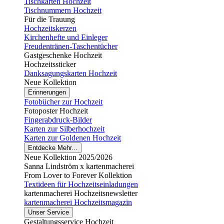
Tischkarten Hochzeit
Tischnummern Hochzeit
Für die Trauung
Hochzeitskerzen
Kirchenhefte und Einleger
Freudentränen-Taschentücher
Gastgeschenke Hochzeit
Hochzeitssticker
Danksagungskarten Hochzeit
Neue Kollektion
Erinnerungen
Fotobücher zur Hochzeit
Fotoposter Hochzeit
Fingerabdruck-Bilder
Karten zur Silberhochzeit
Karten zur Goldenen Hochzeit
Entdecke Mehr...
Neue Kollektion 2025/2026
Sanna Lindström x kartenmacherei
From Lover to Forever Kollektion
Textideen für Hochzeitseinladungen
kartenmacherei Hochzeitsnewsletter
kartenmacherei Hochzeitsmagazin
Unser Service
Gestaltungsservice Hochzeit