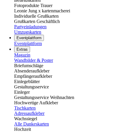
Beileidskarten
Fotoprodukte Trauer
Leonie Jung x kartenmacherei
Individuelle Grußkarten
Grußkarten Geschäftlich
Partyeinladungen
Umzugskarten
Eventplattform
Eventplattform
Extras
Magazin
Wandbilder & Poster
Briefumschläge
Absenderaufkleber
Empfängeraufkleber
Einlegeblätter
Gestaltungsservice
Einleger
Gestaltungsservice Weihnachten
Hochwertige Aufkleber
Tischkarten
Adressaufkleber
Wachssiegel
Alle Dankeskarten
Hochzeit