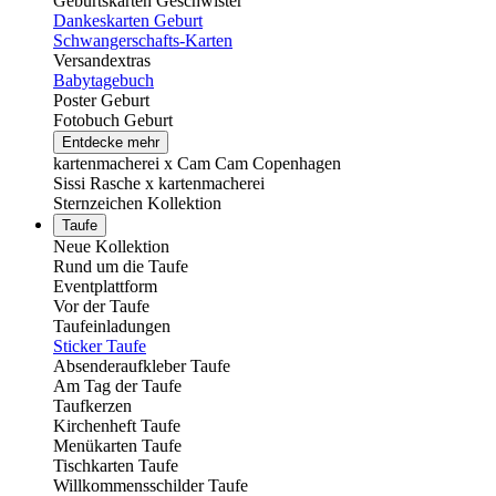
Geburtskarten Geschwister
Dankeskarten Geburt
Schwangerschafts-Karten
Versandextras
Babytagebuch
Poster Geburt
Fotobuch Geburt
Entdecke mehr
kartenmacherei x Cam Cam Copenhagen
Sissi Rasche x kartenmacherei
Sternzeichen Kollektion
Taufe
Neue Kollektion
Rund um die Taufe
Eventplattform
Vor der Taufe
Taufeinladungen
Sticker Taufe
Absenderaufkleber Taufe
Am Tag der Taufe
Taufkerzen
Kirchenheft Taufe
Menükarten Taufe
Tischkarten Taufe
Willkommensschilder Taufe