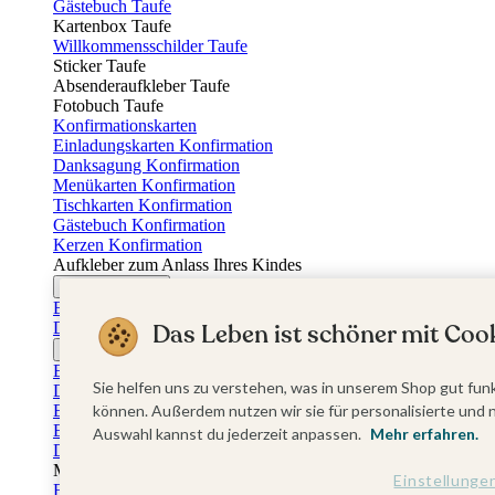
Gästebuch Taufe
Kartenbox Taufe
Willkommensschilder Taufe
Sticker Taufe
Absenderaufkleber Taufe
Fotobuch Taufe
Konfirmationskarten
Einladungskarten Konfirmation
Danksagung Konfirmation
Menükarten Konfirmation
Tischkarten Konfirmation
Gästebuch Konfirmation
Kerzen Konfirmation
Aufkleber zum Anlass Ihres Kindes
Firmungskarten
Einladungskarten Firmung
Das Leben ist schöner mit Cook
Dankeskarten Firmung
Jugendweihekarten
Einladungskarten Jugendweihe
Sie helfen uns zu verstehen, was in unserem Shop gut funk
Dankeskarten Jugendweihe
Einschulungskarten
können. Außerdem nutzen wir sie für personalisierte und 
Einladungskarten Einschulung
Auswahl kannst du jederzeit anpassen.
Mehr erfahren.
Danksagung Einschulung
Muttertag
Einstellunge
Fotogeschenke Muttertag