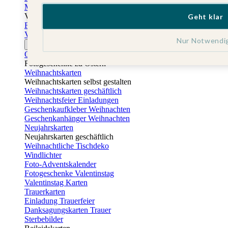
Muttertagskarten
Vatertag
Geht klar
Fotogeschenke Vatertag
Vatertagskarten
Nur Notwendi
Ostern
Osterkarten
Fotogeschenke zu Ostern
Weihnachtskarten
Weihnachtskarten selbst gestalten
Weihnachtskarten geschäftlich
Weihnachtsfeier Einladungen
Geschenkaufkleber Weihnachten
Geschenkanhänger Weihnachten
Neujahrskarten
Neujahrskarten geschäftlich
Weihnachtliche Tischdeko
Windlichter
Foto-Adventskalender
Fotogeschenke Valentinstag
Valentinstag Karten
Trauerkarten
Einladung Trauerfeier
Danksagungskarten Trauer
Sterbebilder