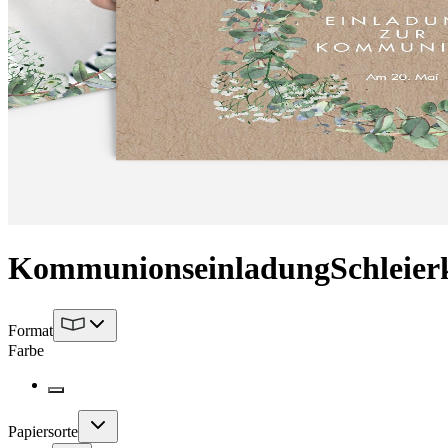
Kommunionseinladung
Schleier
Format
Farbe
Papiersorte