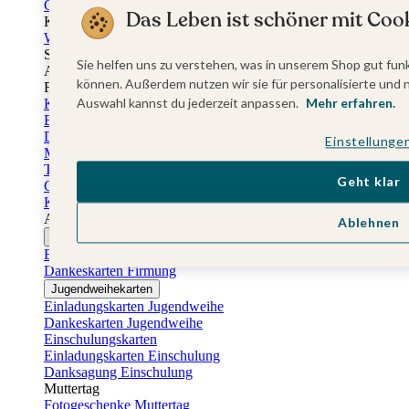
Gästebuch Taufe
Das Leben ist schöner mit Cook
Kartenbox Taufe
Willkommensschilder Taufe
Sticker Taufe
Sie helfen uns zu verstehen, was in unserem Shop gut funk
Absenderaufkleber Taufe
können. Außerdem nutzen wir sie für personalisierte und 
Fotobuch Taufe
Auswahl kannst du jederzeit anpassen.
Mehr erfahren.
Konfirmationskarten
Einladungskarten Konfirmation
Danksagung Konfirmation
Einstellunge
Menükarten Konfirmation
Tischkarten Konfirmation
Geht klar
Gästebuch Konfirmation
Kerzen Konfirmation
Aufkleber zum Anlass Ihres Kindes
Ablehnen
Firmungskarten
Einladungskarten Firmung
Dankeskarten Firmung
Jugendweihekarten
Einladungskarten Jugendweihe
Dankeskarten Jugendweihe
Einschulungskarten
Einladungskarten Einschulung
Danksagung Einschulung
Muttertag
Fotogeschenke Muttertag