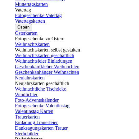
Muttertagskarten
Vatertag
Fotogeschenke Vatertag
Vatertagskarten
Ostern
Osterkarten
Fotogeschenke zu Ostern
Weihnachtskarten
Weihnachtskarten selbst gestalten
Weihnachtskarten geschäftlich
Weihnachtsfeier Einladungen
Geschenkaufkleber Weihnachten
Geschenkanhänger Weihnachten
Neujahrskarten
Neujahrskarten geschäftlich
Weihnachtliche Tischdeko
Windlichter
Foto-Adventskalender
Fotogeschenke Valentinstag
Valentinstag Karten
Trauerkarten
Einladung Trauerfeier
Danksagungskarten Trauer
Sterbebilder