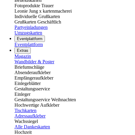
Beileidskarten
Fotoprodukte Trauer
Leonie Jung x kartenmacherei
Individuelle Grußkarten
Grußkarten Geschäftlich
Partyeinladungen
Umzugskarten
Eventplattform
Eventplattform
Extras
Magazin
Wandbilder & Poster
Briefumschläge
Absenderaufkleber
Empfängeraufkleber
Einlegeblätter
Gestaltungsservice
Einleger
Gestaltungsservice Weihnachten
Hochwertige Aufkleber
Tischkarten
Adressaufkleber
Wachssiegel
Alle Dankeskarten
Hochzeit