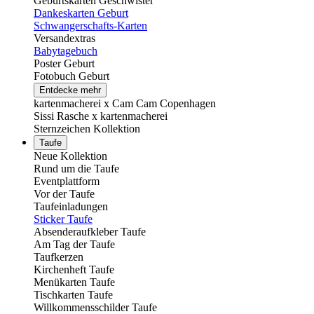
Geburtskarten Geschwister
Dankeskarten Geburt
Schwangerschafts-Karten
Versandextras
Babytagebuch
Poster Geburt
Fotobuch Geburt
Entdecke mehr
kartenmacherei x Cam Cam Copenhagen
Sissi Rasche x kartenmacherei
Sternzeichen Kollektion
Taufe
Neue Kollektion
Rund um die Taufe
Eventplattform
Vor der Taufe
Taufeinladungen
Sticker Taufe
Absenderaufkleber Taufe
Am Tag der Taufe
Taufkerzen
Kirchenheft Taufe
Menükarten Taufe
Tischkarten Taufe
Willkommensschilder Taufe