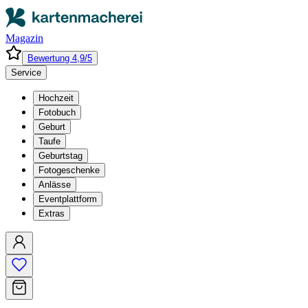
Magazin
Bewertung 4,9/5
Service
Hochzeit
Fotobuch
Geburt
Taufe
Geburtstag
Fotogeschenke
Anlässe
Eventplattform
Extras