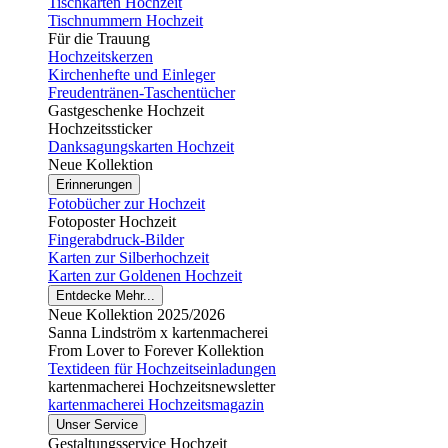
Tischkarten Hochzeit
Tischnummern Hochzeit
Für die Trauung
Hochzeitskerzen
Kirchenhefte und Einleger
Freudentränen-Taschentücher
Gastgeschenke Hochzeit
Hochzeitssticker
Danksagungskarten Hochzeit
Neue Kollektion
Erinnerungen
Fotobücher zur Hochzeit
Fotoposter Hochzeit
Fingerabdruck-Bilder
Karten zur Silberhochzeit
Karten zur Goldenen Hochzeit
Entdecke Mehr...
Neue Kollektion 2025/2026
Sanna Lindström x kartenmacherei
From Lover to Forever Kollektion
Textideen für Hochzeitseinladungen
kartenmacherei Hochzeitsnewsletter
kartenmacherei Hochzeitsmagazin
Unser Service
Gestaltungsservice Hochzeit