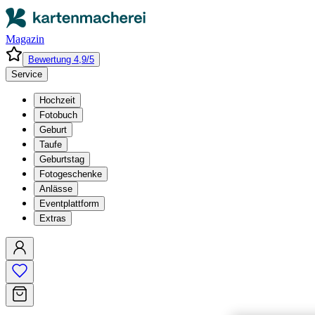
Magazin
Bewertung 4,9/5
Service
Hochzeit
Fotobuch
Geburt
Taufe
Geburtstag
Fotogeschenke
Anlässe
Eventplattform
Extras