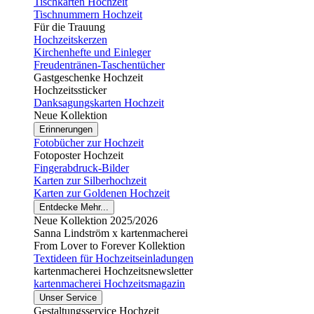
Tischkarten Hochzeit
Tischnummern Hochzeit
Für die Trauung
Hochzeitskerzen
Kirchenhefte und Einleger
Freudentränen-Taschentücher
Gastgeschenke Hochzeit
Hochzeitssticker
Danksagungskarten Hochzeit
Neue Kollektion
Erinnerungen
Fotobücher zur Hochzeit
Fotoposter Hochzeit
Fingerabdruck-Bilder
Karten zur Silberhochzeit
Karten zur Goldenen Hochzeit
Entdecke Mehr...
Neue Kollektion 2025/2026
Sanna Lindström x kartenmacherei
From Lover to Forever Kollektion
Textideen für Hochzeitseinladungen
kartenmacherei Hochzeitsnewsletter
kartenmacherei Hochzeitsmagazin
Unser Service
Gestaltungsservice Hochzeit