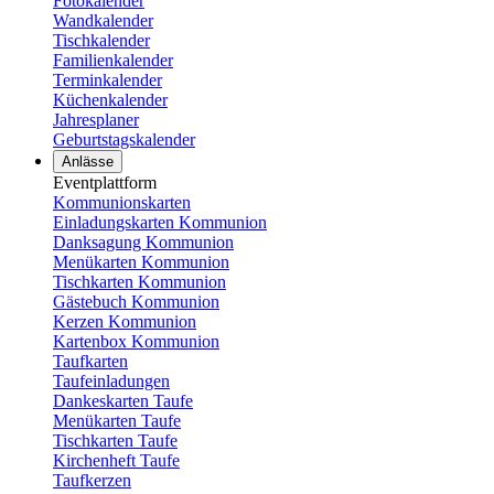
Fotokalender
Wandkalender
Tischkalender
Familienkalender
Terminkalender
Küchenkalender
Jahresplaner
Geburtstagskalender
Anlässe
Eventplattform
Kommunionskarten
Einladungskarten Kommunion
Danksagung Kommunion
Menükarten Kommunion
Tischkarten Kommunion
Gästebuch Kommunion
Kerzen Kommunion
Kartenbox Kommunion
Taufkarten
Taufeinladungen
Dankeskarten Taufe
Menükarten Taufe
Tischkarten Taufe
Kirchenheft Taufe
Taufkerzen