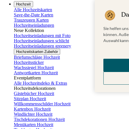
Hochzeit
Alle Hochzeitskarten
Da
Save-the-Date Karten
Trauzeugen Karten
Hochzeitseinladungen
Sie helfen uns
Neue Kollektion
können. Außer
Hochzeitseinladungen mit Foto
Auswahl kanns
Hochzeitseinladungen schlicht
Hochzeitseinladungen greenery
Hochzeitskarten Zubehör
Briefumschläge Hochzeit
Hochzeitssticker
Wachssiegel Hochzeit
Antwortkarten Hochzeit
Eventplattform
Alle Hochzeitsdeko & Extras
Hochzeitsdekorationen
Gästebücher Hochzeit
Sitzplan Hochzeit
Willkommensschilder Hochzeit
Kartenbox Hochzeit
Windlichter Hochzeit
Tischdekorationen Hochzeit
Menükarten Hochzeit