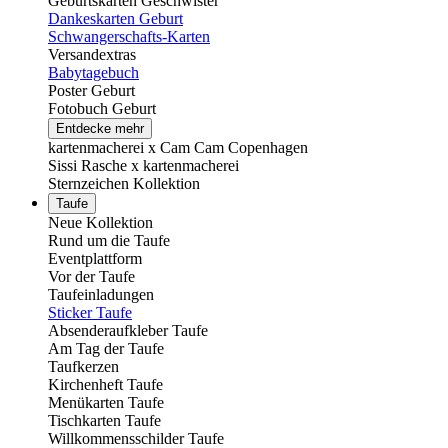
Geburtskarten Geschwister
Dankeskarten Geburt
Schwangerschafts-Karten
Versandextras
Babytagebuch
Poster Geburt
Fotobuch Geburt
Entdecke mehr
kartenmacherei x Cam Cam Copenhagen
Sissi Rasche x kartenmacherei
Sternzeichen Kollektion
Taufe
Neue Kollektion
Rund um die Taufe
Eventplattform
Vor der Taufe
Taufeinladungen
Sticker Taufe
Absenderaufkleber Taufe
Am Tag der Taufe
Taufkerzen
Kirchenheft Taufe
Menükarten Taufe
Tischkarten Taufe
Willkommensschilder Taufe