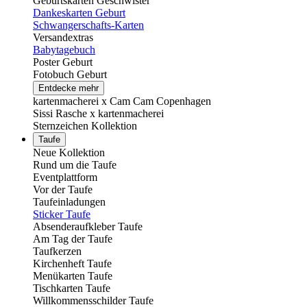
Geburtskarten Geschwister
Dankeskarten Geburt
Schwangerschafts-Karten
Versandextras
Babytagebuch
Poster Geburt
Fotobuch Geburt
Entdecke mehr
kartenmacherei x Cam Cam Copenhagen
Sissi Rasche x kartenmacherei
Sternzeichen Kollektion
Taufe
Neue Kollektion
Rund um die Taufe
Eventplattform
Vor der Taufe
Taufeinladungen
Sticker Taufe
Absenderaufkleber Taufe
Am Tag der Taufe
Taufkerzen
Kirchenheft Taufe
Menükarten Taufe
Tischkarten Taufe
Willkommensschilder Taufe