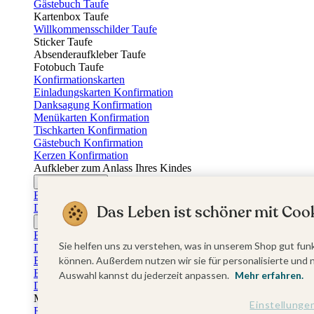
Gästebuch Taufe
Kartenbox Taufe
Willkommensschilder Taufe
Sticker Taufe
Absenderaufkleber Taufe
Fotobuch Taufe
Konfirmationskarten
Einladungskarten Konfirmation
Danksagung Konfirmation
Menükarten Konfirmation
Tischkarten Konfirmation
Gästebuch Konfirmation
Kerzen Konfirmation
Aufkleber zum Anlass Ihres Kindes
Firmungskarten
Einladungskarten Firmung
Das Leben ist schöner mit Cook
Dankeskarten Firmung
Jugendweihekarten
Einladungskarten Jugendweihe
Sie helfen uns zu verstehen, was in unserem Shop gut funk
Dankeskarten Jugendweihe
Einschulungskarten
können. Außerdem nutzen wir sie für personalisierte und 
Einladungskarten Einschulung
Auswahl kannst du jederzeit anpassen.
Mehr erfahren.
Danksagung Einschulung
Muttertag
Einstellunge
Fotogeschenke Muttertag