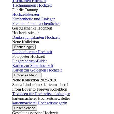
Tischkarten Hochzeit
Tischnummern Hochzeit
Für die Trauung
Hochzeitskerzen
Kirchenhefte und Einleger
Freudentränen-Taschentücher
Gastgeschenke Hochzeit
Hochzeitssticker
Danksagungskarten Hochzeit
Neue Kollektion
Erinnerungen
Fotobücher zur Hochzeit
Fotoposter Hochzeit
Fingerabdruck-Bilder
Karten zur Silberhochzeit
Karten zur Goldenen Hochzeit
Entdecke Mehr...
Neue Kollektion 2025/2026
Sanna Lindström x kartenmacherei
From Lover to Forever Kollektion
Textideen für Hochzeitseinladungen
kartenmacherei Hochzeitsnewsletter
kartenmacherei Hochzeitsmagazin
Unser Service
Gestaltungsservice Hochzeit