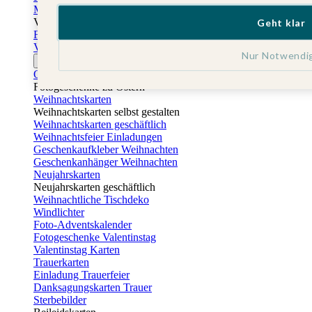
Muttertagskarten
Vatertag
Geht klar
Fotogeschenke Vatertag
Vatertagskarten
Nur Notwendi
Ostern
Osterkarten
Fotogeschenke zu Ostern
Weihnachtskarten
Weihnachtskarten selbst gestalten
Weihnachtskarten geschäftlich
Weihnachtsfeier Einladungen
Geschenkaufkleber Weihnachten
Geschenkanhänger Weihnachten
Neujahrskarten
Neujahrskarten geschäftlich
Weihnachtliche Tischdeko
Windlichter
Foto-Adventskalender
Fotogeschenke Valentinstag
Valentinstag Karten
Trauerkarten
Einladung Trauerfeier
Danksagungskarten Trauer
Sterbebilder