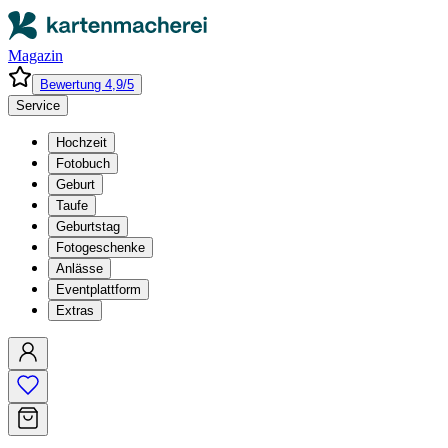
Magazin
Bewertung 4,9/5
Service
Hochzeit
Fotobuch
Geburt
Taufe
Geburtstag
Fotogeschenke
Anlässe
Eventplattform
Extras