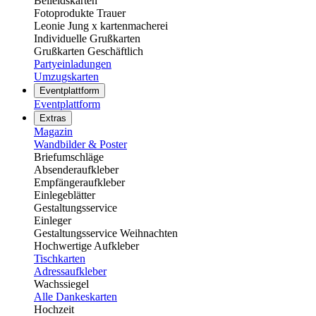
Beileidskarten
Fotoprodukte Trauer
Leonie Jung x kartenmacherei
Individuelle Grußkarten
Grußkarten Geschäftlich
Partyeinladungen
Umzugskarten
Eventplattform
Eventplattform
Extras
Magazin
Wandbilder & Poster
Briefumschläge
Absenderaufkleber
Empfängeraufkleber
Einlegeblätter
Gestaltungsservice
Einleger
Gestaltungsservice Weihnachten
Hochwertige Aufkleber
Tischkarten
Adressaufkleber
Wachssiegel
Alle Dankeskarten
Hochzeit