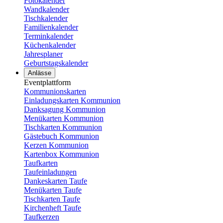
Fotokalender
Wandkalender
Tischkalender
Familienkalender
Terminkalender
Küchenkalender
Jahresplaner
Geburtstagskalender
Anlässe
Eventplattform
Kommunionskarten
Einladungskarten Kommunion
Danksagung Kommunion
Menükarten Kommunion
Tischkarten Kommunion
Gästebuch Kommunion
Kerzen Kommunion
Kartenbox Kommunion
Taufkarten
Taufeinladungen
Dankeskarten Taufe
Menükarten Taufe
Tischkarten Taufe
Kirchenheft Taufe
Taufkerzen