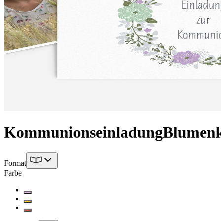
Kommunionseinladung
Blumen
Format
Farbe