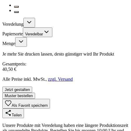
Veredelung
Papiersorte
Veredelbar
Menge
Je mehr Sie drucken lassen, desto günstiger wird Ihr Produkt
Gesamtpreis:
40,50 €
Alle Preise inkl. MwSt.,
zzgl. Versand
Jetzt gestalten
Muster bestellen
Als Favorit speichern
Teilen
Unsere Produkte mit Veredelung haben eine längere Produktionszeit
als unveredelte Produkte. Bestellen Sie bis morgen 10:00 Uhr und