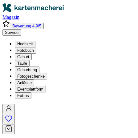
Magazin
Bewertung 4,9/5
Service
Hochzeit
Fotobuch
Geburt
Taufe
Geburtstag
Fotogeschenke
Anlässe
Eventplattform
Extras