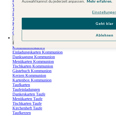
Fotokalender
Auswahl kannst du jederzeit anpassen.
Mehr erfahren.
Wandkalender
Tischkalender
Einstellunge
Familienkalender
Terminkalender
Küchenkalender
Geht klar
Jahresplaner
Geburtstagskalender
Ablehnen
Anlässe
Eventplattform
Kommunionskarten
Einladungskarten Kommunion
Danksagung Kommunion
Menükarten Kommunion
Tischkarten Kommunion
Gästebuch Kommunion
Kerzen Kommunion
Kartenbox Kommunion
Taufkarten
Taufeinladungen
Dankeskarten Taufe
Menükarten Taufe
Tischkarten Taufe
Kirchenheft Taufe
Taufkerzen