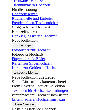
Tischkarten Hochzeit
Tischnummern Hochzeit
Für die Trauung
Hochzeitskerzen
Kirchenhefte und Einleger
Freudentränen-Taschentücher
Gastgeschenke Hochzeit
Hochzeitssticker
Danksagungskarten Hochzeit
Neue Kollektion
Erinnerungen
Fotobücher zur Hochzeit
Fotoposter Hochzeit
Fingerabdruck-Bilder
Karten zur Silberhochzeit
Karten zur Goldenen Hochzeit
Entdecke Mehr...
Neue Kollektion 2025/2026
Sanna Lindström x kartenmacherei
From Lover to Forever Kollektion
Textideen für Hochzeitseinladungen
kartenmacherei Hochzeitsnewsletter
kartenmacherei Hochzeitsmagazin
Unser Service
Gestaltungsservice Hochzeit