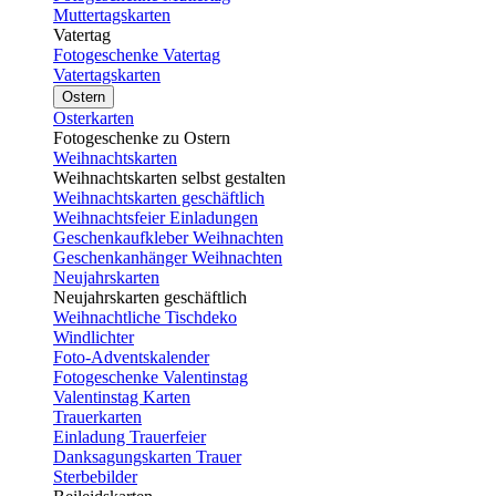
Muttertagskarten
Vatertag
Fotogeschenke Vatertag
Vatertagskarten
Ostern
Osterkarten
Fotogeschenke zu Ostern
Weihnachtskarten
Weihnachtskarten selbst gestalten
Weihnachtskarten geschäftlich
Weihnachtsfeier Einladungen
Geschenkaufkleber Weihnachten
Geschenkanhänger Weihnachten
Neujahrskarten
Neujahrskarten geschäftlich
Weihnachtliche Tischdeko
Windlichter
Foto-Adventskalender
Fotogeschenke Valentinstag
Valentinstag Karten
Trauerkarten
Einladung Trauerfeier
Danksagungskarten Trauer
Sterbebilder