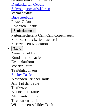
Geburtskarten Geschwister
Dankeskarten Geburt
Schwangerschafts-Karten
Versandextras
Babytagebuch
Poster Geburt
Fotobuch Geburt
Entdecke mehr
kartenmacherei x Cam Cam Copenhagen
Sissi Rasche x kartenmacherei
Sternzeichen Kollektion
Taufe
Neue Kollektion
Rund um die Taufe
Eventplattform
Vor der Taufe
Taufeinladungen
Sticker Taufe
Absenderaufkleber Taufe
Am Tag der Taufe
Taufkerzen
Kirchenheft Taufe
Menükarten Taufe
Tischkarten Taufe
Willkommensschilder Taufe