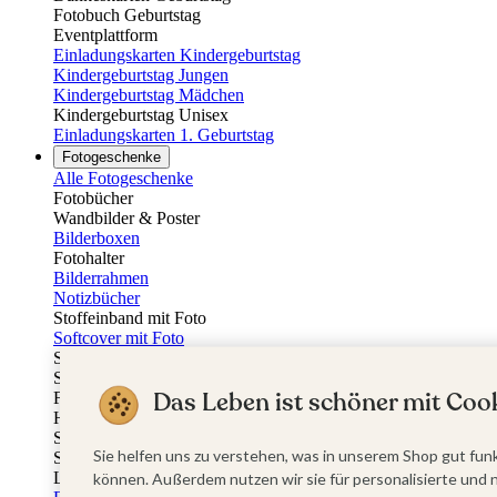
Fotobuch Geburtstag
Eventplattform
Einladungskarten Kindergeburtstag
Kindergeburtstag Jungen
Kindergeburtstag Mädchen
Kindergeburtstag Unisex
Einladungskarten 1. Geburtstag
Fotogeschenke
Alle Fotogeschenke
Fotobücher
Wandbilder & Poster
Bilderboxen
Fotohalter
Bilderrahmen
Notizbücher
Stoffeinband mit Foto
Softcover mit Foto
Stoffeinband mit Veredelung
Softcover mit Veredelung
Das Leben ist schöner mit Cook
Fotobücher
Hardcover
Softcover
Sie helfen uns zu verstehen, was in unserem Shop gut funk
Stoffeinband
Layflat
können. Außerdem nutzen wir sie für personalisierte und 