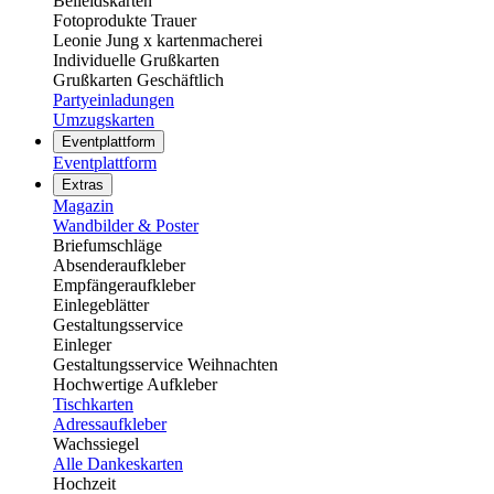
Beileidskarten
Fotoprodukte Trauer
Leonie Jung x kartenmacherei
Individuelle Grußkarten
Grußkarten Geschäftlich
Partyeinladungen
Umzugskarten
Eventplattform
Eventplattform
Extras
Magazin
Wandbilder & Poster
Briefumschläge
Absenderaufkleber
Empfängeraufkleber
Einlegeblätter
Gestaltungsservice
Einleger
Gestaltungsservice Weihnachten
Hochwertige Aufkleber
Tischkarten
Adressaufkleber
Wachssiegel
Alle Dankeskarten
Hochzeit