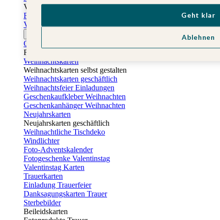
Vatertag
Geht klar
Fotogeschenke Vatertag
Vatertagskarten
Ostern
Ablehnen
Osterkarten
Fotogeschenke zu Ostern
Weihnachtskarten
Weihnachtskarten selbst gestalten
Weihnachtskarten geschäftlich
Weihnachtsfeier Einladungen
Geschenkaufkleber Weihnachten
Geschenkanhänger Weihnachten
Neujahrskarten
Neujahrskarten geschäftlich
Weihnachtliche Tischdeko
Windlichter
Foto-Adventskalender
Fotogeschenke Valentinstag
Valentinstag Karten
Trauerkarten
Einladung Trauerfeier
Danksagungskarten Trauer
Sterbebilder
Beileidskarten