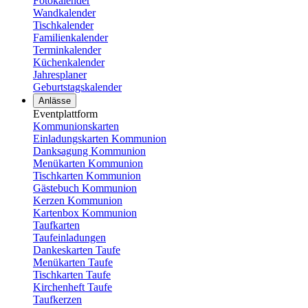
Fotokalender
Wandkalender
Tischkalender
Familienkalender
Terminkalender
Küchenkalender
Jahresplaner
Geburtstagskalender
Anlässe
Eventplattform
Kommunionskarten
Einladungskarten Kommunion
Danksagung Kommunion
Menükarten Kommunion
Tischkarten Kommunion
Gästebuch Kommunion
Kerzen Kommunion
Kartenbox Kommunion
Taufkarten
Taufeinladungen
Dankeskarten Taufe
Menükarten Taufe
Tischkarten Taufe
Kirchenheft Taufe
Taufkerzen