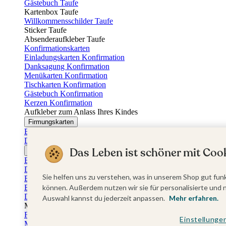
Gästebuch Taufe
Kartenbox Taufe
Willkommensschilder Taufe
Sticker Taufe
Absenderaufkleber Taufe
Konfirmationskarten
Einladungskarten Konfirmation
Danksagung Konfirmation
Menükarten Konfirmation
Tischkarten Konfirmation
Gästebuch Konfirmation
Kerzen Konfirmation
Aufkleber zum Anlass Ihres Kindes
Firmungskarten
Einladungskarten Firmung
Dankeskarten Firmung
Das Leben ist schöner mit Cook
Jugendweihekarten
Einladungskarten Jugendweihe
Dankeskarten Jugendweihe
Sie helfen uns zu verstehen, was in unserem Shop gut funk
Einschulungskarten
Einladungskarten Einschulung
können. Außerdem nutzen wir sie für personalisierte und 
Danksagung Einschulung
Auswahl kannst du jederzeit anpassen.
Mehr erfahren.
Muttertag
Fotogeschenke Muttertag
Einstellunge
Muttertagskarten