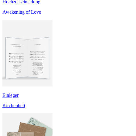
Hochzeitseinladung
Awakening of Love
Einleger
Kirchenheft