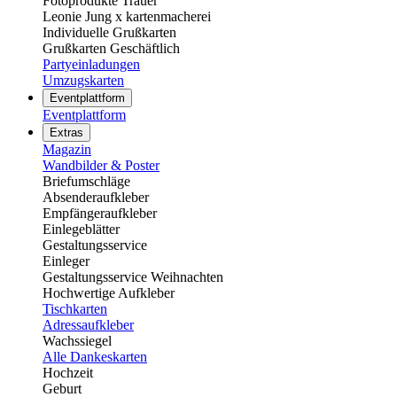
Fotoprodukte Trauer
Leonie Jung x kartenmacherei
Individuelle Grußkarten
Grußkarten Geschäftlich
Partyeinladungen
Umzugskarten
Eventplattform
Eventplattform
Extras
Magazin
Wandbilder & Poster
Briefumschläge
Absenderaufkleber
Empfängeraufkleber
Einlegeblätter
Gestaltungsservice
Einleger
Gestaltungsservice Weihnachten
Hochwertige Aufkleber
Tischkarten
Adressaufkleber
Wachssiegel
Alle Dankeskarten
Hochzeit
Geburt