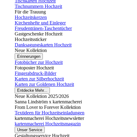
Tischkarten Hochzeit
Tischnummern Hochzeit
Für die Trauung
Hochzeitskerzen
Kirchenhefte und Einleger
Freudentränen-Taschentücher
Gastgeschenke Hochzeit
Hochzeitssticker
Danksagungskarten Hochzeit
Neue Kollektion
Erinnerungen
Fotobücher zur Hochzeit
Fotoposter Hochzeit
Fingerabdruck-Bilder
Karten zur Silberhochzeit
Karten zur Goldenen Hochzeit
Entdecke Mehr...
Neue Kollektion 2025/2026
Sanna Lindström x kartenmacherei
From Lover to Forever Kollektion
Textideen für Hochzeitseinladungen
kartenmacherei Hochzeitsnewsletter
kartenmacherei Hochzeitsmagazin
Unser Service
Gestaltungsservice Hochzeit