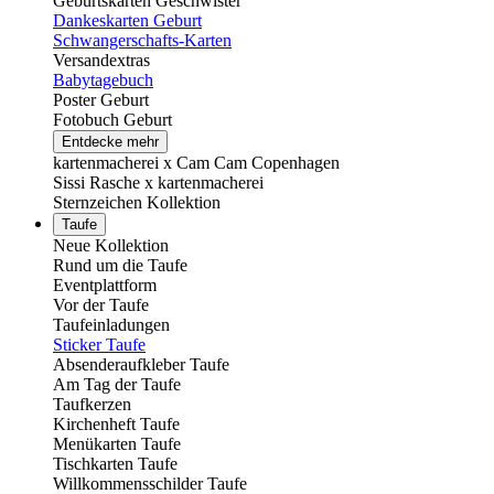
Geburtskarten Geschwister
Dankeskarten Geburt
Schwangerschafts-Karten
Versandextras
Babytagebuch
Poster Geburt
Fotobuch Geburt
Entdecke mehr
kartenmacherei x Cam Cam Copenhagen
Sissi Rasche x kartenmacherei
Sternzeichen Kollektion
Taufe
Neue Kollektion
Rund um die Taufe
Eventplattform
Vor der Taufe
Taufeinladungen
Sticker Taufe
Absenderaufkleber Taufe
Am Tag der Taufe
Taufkerzen
Kirchenheft Taufe
Menükarten Taufe
Tischkarten Taufe
Willkommensschilder Taufe