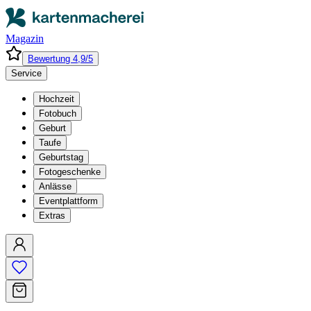
Magazin
Bewertung 4,9/5
Service
Hochzeit
Fotobuch
Geburt
Taufe
Geburtstag
Fotogeschenke
Anlässe
Eventplattform
Extras