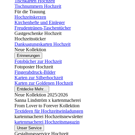
Tischkarten Hochzeit
Tischnummern Hochzeit
Für die Trauung
Hochzeitskerzen
Kirchenhefte und Einleger
Freudentränen-Taschentücher
Gastgeschenke Hochzeit
Hochzeitssticker
Danksagungskarten Hochzeit
Neue Kollektion
Erinnerungen
Fotobücher zur Hochzeit
Fotoposter Hochzeit
Fingerabdruck-Bilder
Karten zur Silberhochzeit
Karten zur Goldenen Hochzeit
Entdecke Mehr...
Neue Kollektion 2025/2026
Sanna Lindström x kartenmacherei
From Lover to Forever Kollektion
Textideen für Hochzeitseinladungen
kartenmacherei Hochzeitsnewsletter
kartenmacherei Hochzeitsmagazin
Unser Service
Gestaltungsservice Hochzeit