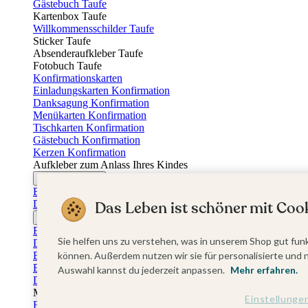
Gästebuch Taufe
Kartenbox Taufe
Willkommensschilder Taufe
Sticker Taufe
Absenderaufkleber Taufe
Fotobuch Taufe
Konfirmationskarten
Einladungskarten Konfirmation
Danksagung Konfirmation
Menükarten Konfirmation
Tischkarten Konfirmation
Gästebuch Konfirmation
Kerzen Konfirmation
Aufkleber zum Anlass Ihres Kindes
Firmungskarten
Einladungskarten Firmung
Das Leben ist schöner mit Cook
Dankeskarten Firmung
Jugendweihekarten
Einladungskarten Jugendweihe
Sie helfen uns zu verstehen, was in unserem Shop gut funk
Dankeskarten Jugendweihe
Einschulungskarten
können. Außerdem nutzen wir sie für personalisierte und 
Einladungskarten Einschulung
Auswahl kannst du jederzeit anpassen.
Mehr erfahren.
Danksagung Einschulung
Muttertag
Einstellunge
Fotogeschenke Muttertag