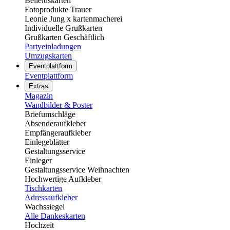
Beileidskarten
Fotoprodukte Trauer
Leonie Jung x kartenmacherei
Individuelle Grußkarten
Grußkarten Geschäftlich
Partyeinladungen
Umzugskarten
Eventplattform
Eventplattform
Extras
Magazin
Wandbilder & Poster
Briefumschläge
Absenderaufkleber
Empfängeraufkleber
Einlegeblätter
Gestaltungsservice
Einleger
Gestaltungsservice Weihnachten
Hochwertige Aufkleber
Tischkarten
Adressaufkleber
Wachssiegel
Alle Dankeskarten
Hochzeit