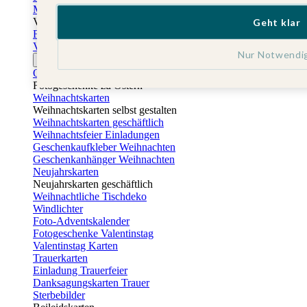
Muttertagskarten
Vatertag
Geht klar
Fotogeschenke Vatertag
Vatertagskarten
Nur Notwendi
Ostern
Osterkarten
Fotogeschenke zu Ostern
Weihnachtskarten
Weihnachtskarten selbst gestalten
Weihnachtskarten geschäftlich
Weihnachtsfeier Einladungen
Geschenkaufkleber Weihnachten
Geschenkanhänger Weihnachten
Neujahrskarten
Neujahrskarten geschäftlich
Weihnachtliche Tischdeko
Windlichter
Foto-Adventskalender
Fotogeschenke Valentinstag
Valentinstag Karten
Trauerkarten
Einladung Trauerfeier
Danksagungskarten Trauer
Sterbebilder