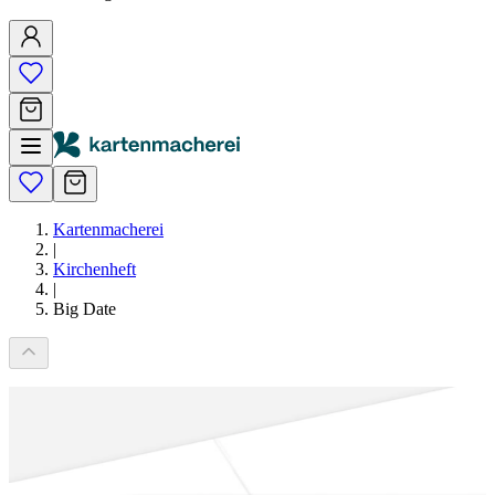
Kartenmacherei
|
Kirchenheft
|
Big Date