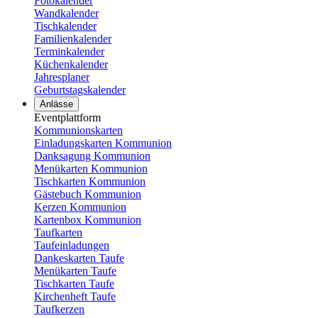
Fotokalender
Wandkalender
Tischkalender
Familienkalender
Terminkalender
Küchenkalender
Jahresplaner
Geburtstagskalender
Anlässe
Eventplattform
Kommunionskarten
Einladungskarten Kommunion
Danksagung Kommunion
Menükarten Kommunion
Tischkarten Kommunion
Gästebuch Kommunion
Kerzen Kommunion
Kartenbox Kommunion
Taufkarten
Taufeinladungen
Dankeskarten Taufe
Menükarten Taufe
Tischkarten Taufe
Kirchenheft Taufe
Taufkerzen