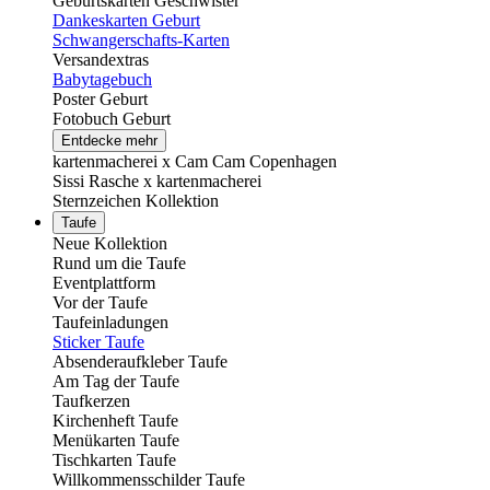
Geburtskarten Geschwister
Dankeskarten Geburt
Schwangerschafts-Karten
Versandextras
Babytagebuch
Poster Geburt
Fotobuch Geburt
Entdecke mehr
kartenmacherei x Cam Cam Copenhagen
Sissi Rasche x kartenmacherei
Sternzeichen Kollektion
Taufe
Neue Kollektion
Rund um die Taufe
Eventplattform
Vor der Taufe
Taufeinladungen
Sticker Taufe
Absenderaufkleber Taufe
Am Tag der Taufe
Taufkerzen
Kirchenheft Taufe
Menükarten Taufe
Tischkarten Taufe
Willkommensschilder Taufe