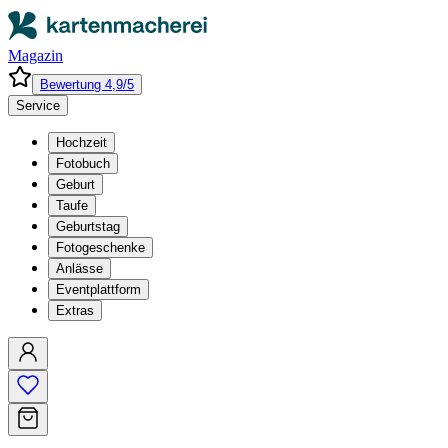
Magazin
Bewertung 4,9/5
Service
Hochzeit
Fotobuch
Geburt
Taufe
Geburtstag
Fotogeschenke
Anlässe
Eventplattform
Extras