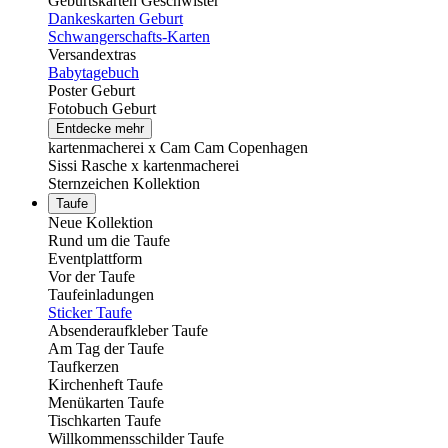
Geburtskarten Geschwister
Dankeskarten Geburt
Schwangerschafts-Karten
Versandextras
Babytagebuch
Poster Geburt
Fotobuch Geburt
Entdecke mehr
kartenmacherei x Cam Cam Copenhagen
Sissi Rasche x kartenmacherei
Sternzeichen Kollektion
Taufe
Neue Kollektion
Rund um die Taufe
Eventplattform
Vor der Taufe
Taufeinladungen
Sticker Taufe
Absenderaufkleber Taufe
Am Tag der Taufe
Taufkerzen
Kirchenheft Taufe
Menükarten Taufe
Tischkarten Taufe
Willkommensschilder Taufe