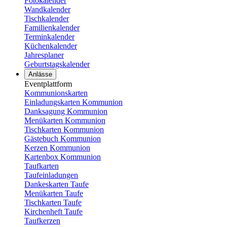
Fotokalender
Wandkalender
Tischkalender
Familienkalender
Terminkalender
Küchenkalender
Jahresplaner
Geburtstagskalender
Anlässe
Eventplattform
Kommunionskarten
Einladungskarten Kommunion
Danksagung Kommunion
Menükarten Kommunion
Tischkarten Kommunion
Gästebuch Kommunion
Kerzen Kommunion
Kartenbox Kommunion
Taufkarten
Taufeinladungen
Dankeskarten Taufe
Menükarten Taufe
Tischkarten Taufe
Kirchenheft Taufe
Taufkerzen