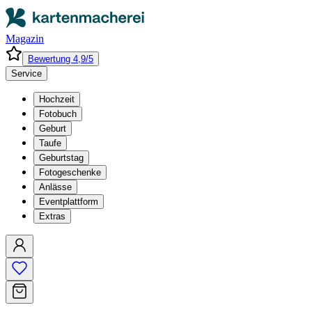
Magazin
Bewertung 4,9/5
Service
Hochzeit
Fotobuch
Geburt
Taufe
Geburtstag
Fotogeschenke
Anlässe
Eventplattform
Extras