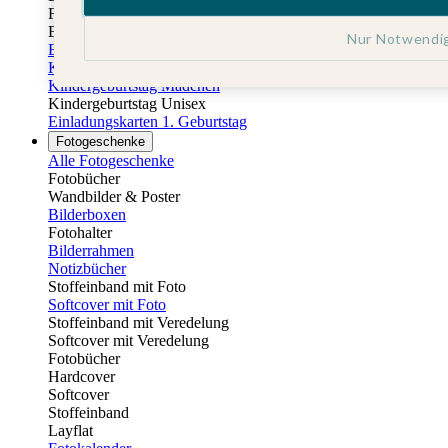
Fotobuch Geburtstag
Eventplattform
Nur Notwendi
Einladungskarten Kindergeburtstag
Kindergeburtstag Jungen
Kindergeburtstag Mädchen
Kindergeburtstag Unisex
Einladungskarten 1. Geburtstag
Fotogeschenke
Alle Fotogeschenke
Fotobücher
Wandbilder & Poster
Bilderboxen
Fotohalter
Bilderrahmen
Notizbücher
Stoffeinband mit Foto
Softcover mit Foto
Stoffeinband mit Veredelung
Softcover mit Veredelung
Fotobücher
Hardcover
Softcover
Stoffeinband
Layflat