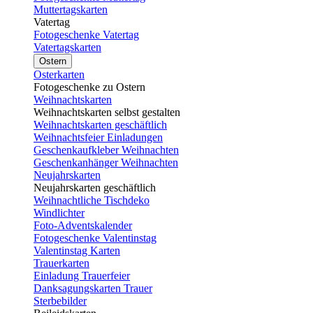
Muttertagskarten
Vatertag
Fotogeschenke Vatertag
Vatertagskarten
Ostern
Osterkarten
Fotogeschenke zu Ostern
Weihnachtskarten
Weihnachtskarten selbst gestalten
Weihnachtskarten geschäftlich
Weihnachtsfeier Einladungen
Geschenkaufkleber Weihnachten
Geschenkanhänger Weihnachten
Neujahrskarten
Neujahrskarten geschäftlich
Weihnachtliche Tischdeko
Windlichter
Foto-Adventskalender
Fotogeschenke Valentinstag
Valentinstag Karten
Trauerkarten
Einladung Trauerfeier
Danksagungskarten Trauer
Sterbebilder