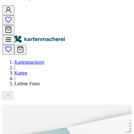
Kartenmacherei
|
Karten
|
Liebste Fotos