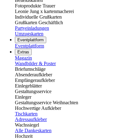
Beileidskarten
Fotoprodukte Trauer
Leonie Jung x kartenmacherei
Individuelle Grußkarten
Grußkarten Geschäftlich
Partyeinladungen
Umzugskarten
Eventplattform
Eventplattform
Extras
Magazin
Wandbilder & Poster
Briefumschläge
Absenderaufkleber
Empfängeraufkleber
Einlegeblätter
Gestaltungsservice
Einleger
Gestaltungsservice Weihnachten
Hochwertige Aufkleber
Tischkarten
Adressaufkleber
Wachssiegel
Alle Dankeskarten
Hochzeit