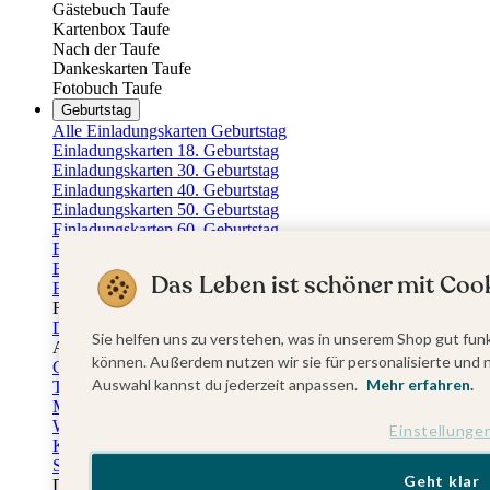
Gästebuch Taufe
Kartenbox Taufe
Nach der Taufe
Dankeskarten Taufe
Fotobuch Taufe
Geburtstag
Alle Einladungskarten Geburtstag
Einladungskarten 18. Geburtstag
Einladungskarten 30. Geburtstag
Einladungskarten 40. Geburtstag
Einladungskarten 50. Geburtstag
Einladungskarten 60. Geburtstag
Einladungskarten 70. Geburtstag
Einladungskarten 80. Geburtstag
Das Leben ist schöner mit Cook
Einladungskarten 90. Geburtstag
Für jedes Alter
Doppelgeburtstag Einladungen
Sie helfen uns zu verstehen, was in unserem Shop gut funk
Alle Geburtstagsextras
können. Außerdem nutzen wir sie für personalisierte und 
Gästebücher Geburtstag
Auswahl kannst du jederzeit anpassen.
Mehr erfahren.
Tischkarten Geburtstag
Menükarten Geburtstag
Weinetiketten Geburtstag
Einstellunge
Kartenbox Geburtstag
Save the Date Karten
Geht klar
Dankeskarten Geburtstag