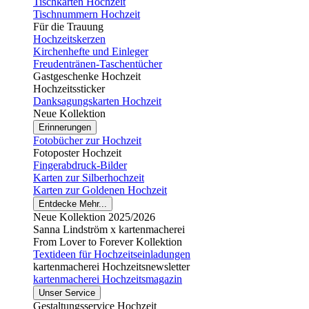
Tischkarten Hochzeit
Tischnummern Hochzeit
Für die Trauung
Hochzeitskerzen
Kirchenhefte und Einleger
Freudentränen-Taschentücher
Gastgeschenke Hochzeit
Hochzeitssticker
Danksagungskarten Hochzeit
Neue Kollektion
Erinnerungen
Fotobücher zur Hochzeit
Fotoposter Hochzeit
Fingerabdruck-Bilder
Karten zur Silberhochzeit
Karten zur Goldenen Hochzeit
Entdecke Mehr...
Neue Kollektion 2025/2026
Sanna Lindström x kartenmacherei
From Lover to Forever Kollektion
Textideen für Hochzeitseinladungen
kartenmacherei Hochzeitsnewsletter
kartenmacherei Hochzeitsmagazin
Unser Service
Gestaltungsservice Hochzeit